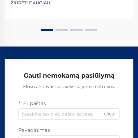
ŽIŪRĖTI DAUGIAU
įtaisai turi atlaikyti milžiniškas jėgas nuo važiuojančių
traukinių...
Gauti nemokamą pasiūlymą
Mūsų atstovas susisieks su jumis netrukus.
El. paštas
0/100
Pavadinimas