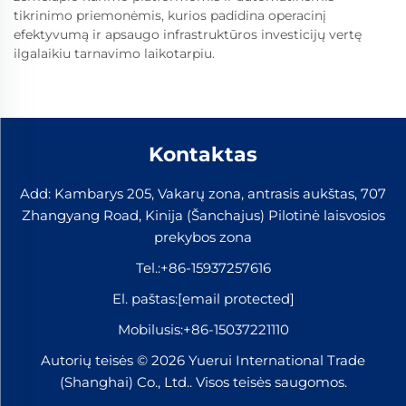
tikrinimo priemonėmis, kurios padidina operacinį
efektyvumą ir apsaugo infrastruktūros investicijų vertę
ilgalaikiu tarnavimo laikotarpiu.
Kontaktas
Add: Kambarys 205, Vakarų zona, antrasis aukštas, 707
Zhangyang Road, Kinija (Šanchajus) Pilotinė laisvosios
prekybos zona
Tel.:
+86-15937257616
El. paštas:
[email protected]
Mobilusis:
+86-15037221110
Autorių teisės © 2026 Yuerui International Trade
(Shanghai) Co., Ltd.. Visos teisės saugomos.