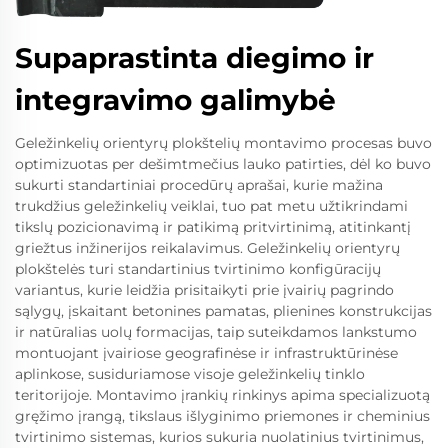
Supaprastinta diegimo ir
integravimo galimybė
Geležinkelių orientyrų plokštelių montavimo procesas buvo
optimizuotas per dešimtmečius lauko patirties, dėl ko buvo
sukurti standartiniai procedūrų aprašai, kurie mažina
trukdžius geležinkelių veiklai, tuo pat metu užtikrindami
tikslų pozicionavimą ir patikimą pritvirtinimą, atitinkantį
griežtus inžinerijos reikalavimus. Geležinkelių orientyrų
plokštelės turi standartinius tvirtinimo konfigūracijų
variantus, kurie leidžia prisitaikyti prie įvairių pagrindo
sąlygų, įskaitant betonines pamatas, plienines konstrukcijas
ir natūralias uolų formacijas, taip suteikdamos lankstumo
montuojant įvairiose geografinėse ir infrastruktūrinėse
aplinkose, susiduriamose visoje geležinkelių tinklo
teritorijoje. Montavimo įrankių rinkinys apima specializuotą
gręžimo įrangą, tikslaus išlyginimo priemones ir cheminius
tvirtinimo sistemas, kurios sukuria nuolatinius tvirtinimus,