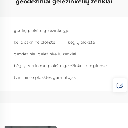
geodeziniai geležinkelių ženklai
guolių plokštė geležinkelyje
kelio šakninė plokštė
bėgių plokštė
geodeziniai geležinkelių ženklai
bėgių tvirtinimo plokštė geležinkelio bėgiuose
tvirtinimo plokštės gamintojas