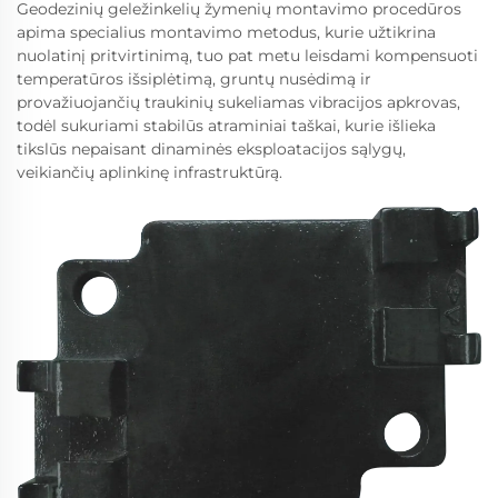
Geodezinių geležinkelių žymenių montavimo procedūros
apima specialius montavimo metodus, kurie užtikrina
nuolatinį pritvirtinimą, tuo pat metu leisdami kompensuoti
temperatūros išsiplėtimą, gruntų nusėdimą ir
provažiuojančių traukinių sukeliamas vibracijos apkrovas,
todėl sukuriami stabilūs atraminiai taškai, kurie išlieka
tikslūs nepaisant dinaminės eksploatacijos sąlygų,
veikiančių aplinkinę infrastruktūrą.