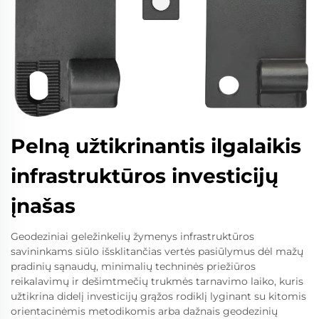
Pelną užtikrinantis ilgalaikis
infrastruktūros investicijų
įnašas
Geodeziniai geležinkelių žymenys infrastruktūros
savininkams siūlo išsklitančias vertės pasiūlymus dėl mažų
pradinių sąnaudų, minimalių techninės priežiūros
reikalavimų ir dešimtmečių trukmės tarnavimo laiko, kuris
užtikrina didelį investicijų grąžos rodiklį lyginant su kitomis
orientacinėmis metodikomis arba dažnais geodezinių