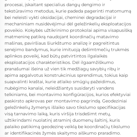
procesai, įskaitant specialius dangų dengimo ir
tekstūravimo metodus, kurie padeda pagerinti matomumą
bei neleisti vykti oksidacijai, cheminei degradacijai ir
mechaniniam nusidėvėjimui dėl geležinkelių eksploatacijos
poveikio. Kokybės užtikrinimo protokolai apima visapusišką
matmeninę patikrą naudojant koordinačių matavimo
mašinas, paviršiaus šiurkštumo analizę ir pagreitintus
senėjimo bandymus, kurie imituoją dešimtmečių trukmės
aplinkos poveikį, kad būtų patvirtintos ilgalaikės
eksploatacijos charakteristikos. Dėl ilgaamžiškumo
pranašumai išeina už vien tik medžiagų savybių ribų ir
apima apgalvotus konstrukcinius sprendimus, tokius kaip
suapvalinti kraštai, kurie atlaiko smūgių pažeidimus,
nubėgimo kanalai, neleidžiantys susidaryti vandens
telkiniams, bei montavimo konfigūracijos, kurios efektyviai
paskirsto apkrovas per montavimo pagrindą. Geodeziniai
geležinkelių žymenys išlaiko savo tikslumo specifikacijas
visą tarnavimo laiką, kuris viršija trisdešimt metų,
užtikrindami nuolatinį atraminį duomenų šaltinį, kuris
palaiko patikimą geodezinę veiklą be koordinačių tikslumo
ar identifikacinės žymės skaitymo aiškumo praradimo.