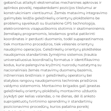
gebančius atlaikyti ekstremalias mechanines apkrovas ir
aplinkos poveikį, nepakenkdami pozicijos tikslumui ar
konstrukciniam vientisumui. Žemės matavimų integravimo
galimybės leidžia geležinkelių orientyrų plokštelėms be
problemų sąveikauti su šiuolaikine GPS technologija,
elektroninėmis visapusiškomis stotimis ir skaitmeninėmis
žemėlapių programomis, leisdamos greitai patikrinti
koordinates ir perduoti duomenis, todėl supaprastinamos
tiek montavimo procedūros, tiek vėlesnės orientyrų
naudojimo operacijos. Geležinkelių orientyrų plokštelėse
naudojamos standartinės žymėjimo sistemos įtraukia
universaliuosius koordinačių formatus ir identifikavimo
kodus, kurie palengvina kryžminį nuorodų nustatymą su
nacionaliniais žemės matavimų duomenų bazėmis,
inžineriniais brėžiniais ir geležinkelių operatorių bei
statybos rangovų naudojamomis techninės priežiūros
valdymo sistemomis. Montavimo brigados gali įprastas
geležinkelių orientyrų plokštelių montavimo užduotis
įvykdyti per kelias valandas, o ne dienas, dėl iš anksto
suprojektuotų tvirtinimo sprendimų ir standartinių
pozicionavimo procedūrų, kurios pašalina poreikį