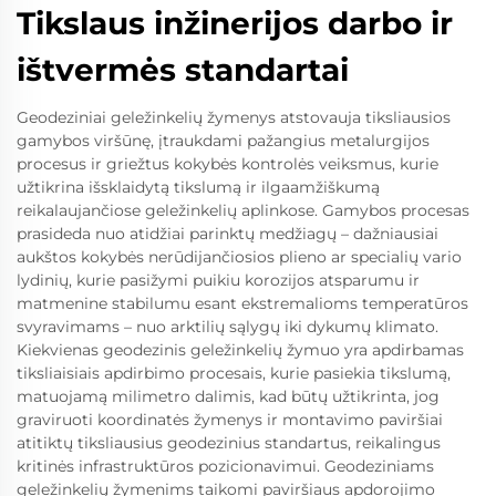
Tikslaus inžinerijos darbo ir
ištvermės standartai
Geodeziniai geležinkelių žymenys atstovauja tiksliausios
gamybos viršūnę, įtraukdami pažangius metalurgijos
procesus ir griežtus kokybės kontrolės veiksmus, kurie
užtikrina išsklaidytą tikslumą ir ilgaamžiškumą
reikalaujančiose geležinkelių aplinkose. Gamybos procesas
prasideda nuo atidžiai parinktų medžiagų – dažniausiai
aukštos kokybės nerūdijančiosios plieno ar specialių vario
lydinių, kurie pasižymi puikiu korozijos atsparumu ir
matmenine stabilumu esant ekstremalioms temperatūros
svyravimams – nuo arktilių sąlygų iki dykumų klimato.
Kiekvienas geodezinis geležinkelių žymuo yra apdirbamas
tiksliaisiais apdirbimo procesais, kurie pasiekia tikslumą,
matuojamą milimetro dalimis, kad būtų užtikrinta, jog
graviruoti koordinatės žymenys ir montavimo paviršiai
atitiktų tiksliausius geodezinius standartus, reikalingus
kritinės infrastruktūros pozicionavimui. Geodeziniams
geležinkelių žymenims taikomi paviršiaus apdorojimo