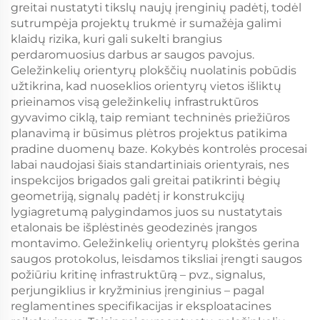
greitai nustatyti tikslų naujų įrenginių padėtį, todėl
sutrumpėja projektų trukmė ir sumažėja galimi
klaidų rizika, kuri gali sukelti brangius
perdaromuosius darbus ar saugos pavojus.
Geležinkelių orientyrų plokščių nuolatinis pobūdis
užtikrina, kad nuoseklios orientyrų vietos išliktų
prieinamos visą geležinkelių infrastruktūros
gyvavimo ciklą, taip remiant techninės priežiūros
planavimą ir būsimus plėtros projektus patikima
pradine duomenų baze. Kokybės kontrolės procesai
labai naudojasi šiais standartiniais orientyrais, nes
inspekcijos brigados gali greitai patikrinti bėgių
geometriją, signalų padėtį ir konstrukcijų
lygiagretumą palygindamos juos su nustatytais
etalonais be išplėstinės geodezinės įrangos
montavimo. Geležinkelių orientyrų plokštės gerina
saugos protokolus, leisdamos tiksliai įrengti saugos
požiūriu kritinę infrastruktūrą – pvz., signalus,
perjungiklius ir kryžminius įrenginius – pagal
reglamentines specifikacijas ir eksploatacines