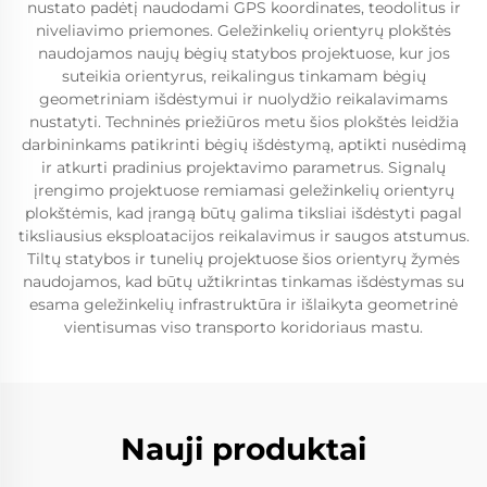
nustato padėtį naudodami GPS koordinates, teodolitus ir
niveliavimo priemones. Geležinkelių orientyrų plokštės
naudojamos naujų bėgių statybos projektuose, kur jos
suteikia orientyrus, reikalingus tinkamam bėgių
geometriniam išdėstymui ir nuolydžio reikalavimams
nustatyti. Techninės priežiūros metu šios plokštės leidžia
darbininkams patikrinti bėgių išdėstymą, aptikti nusėdimą
ir atkurti pradinius projektavimo parametrus. Signalų
įrengimo projektuose remiamasi geležinkelių orientyrų
plokštėmis, kad įrangą būtų galima tiksliai išdėstyti pagal
tiksliausius eksploatacijos reikalavimus ir saugos atstumus.
Tiltų statybos ir tunelių projektuose šios orientyrų žymės
naudojamos, kad būtų užtikrintas tinkamas išdėstymas su
esama geležinkelių infrastruktūra ir išlaikyta geometrinė
vientisumas viso transporto koridoriaus mastu.
Nauji produktai