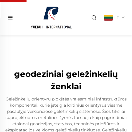
LT
geodeziniai geležinkelių
ženklai
Geležinkelių orientyrų plokštės yra esminiai infrastruktūros
komponentai, kurie įsteigia kritinius orientyrus visame
pasaulyje veikiančiose geležinkelių sistemose. Šios tiksliai
suprojektuotos metalinės žymės tarnauja kaip pagrindiniai
etalonai geodezijos, statybos, techninės priežiūros ir
eksploatacijos veikloms geležinkelių tinkluose. Geležinkelių