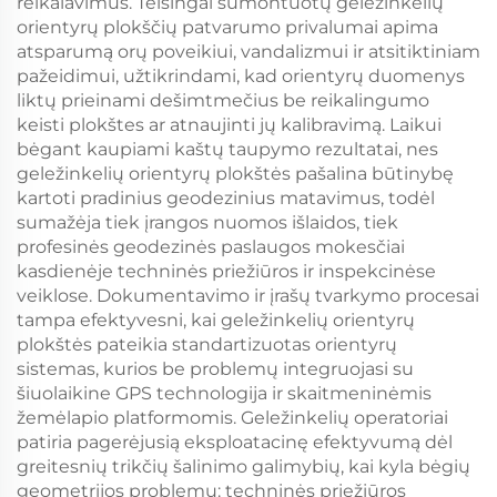
reikalavimus. Teisingai sumontuotų geležinkelių
orientyrų plokščių patvarumo privalumai apima
atsparumą orų poveikiui, vandalizmui ir atsitiktiniam
pažeidimui, užtikrindami, kad orientyrų duomenys
liktų prieinami dešimtmečius be reikalingumo
keisti plokštes ar atnaujinti jų kalibravimą. Laikui
bėgant kaupiami kaštų taupymo rezultatai, nes
geležinkelių orientyrų plokštės pašalina būtinybę
kartoti pradinius geodezinius matavimus, todėl
sumažėja tiek įrangos nuomos išlaidos, tiek
profesinės geodezinės paslaugos mokesčiai
kasdienėje techninės priežiūros ir inspekcinėse
veiklose. Dokumentavimo ir įrašų tvarkymo procesai
tampa efektyvesni, kai geležinkelių orientyrų
plokštės pateikia standartizuotas orientyrų
sistemas, kurios be problemų integruojasi su
šiuolaikine GPS technologija ir skaitmeninėmis
žemėlapio platformomis. Geležinkelių operatoriai
patiria pagerėjusią eksploatacinę efektyvumą dėl
greitesnių trikčių šalinimo galimybių, kai kyla bėgių
geometrijos problemų: techninės priežiūros