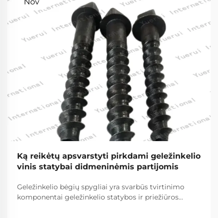
Nov
Ką reikėtų apsvarstyti pirkdami geležinkelio
vinis statybai didmeninėmis partijomis
Geležinkelio bėgių spygliai yra svarbūs tvirtinimo
komponentai geležinkelio statybos ir priežiūros
projektuose, nes jie yra esminis geležinkelių ir
geležinkelio jungčių jungtis. Šie sunkūs tvirtinimo