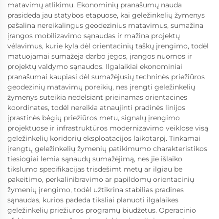
matavimų atlikimu. Ekonominių pranašumų nauda
prasideda jau statybos etapuose, kai geležinkelių žymenys
pašalina nereikalingus geodezinius matavimus, sumažina
įrangos mobilizavimo sąnaudas ir mažina projektų
vėlavimus, kurie kyla dėl orientacinių taškų įrengimo, todėl
matuojamai sumažėja darbo jėgos, įrangos nuomos ir
projektų valdymo sąnaudos. Ilgalaikiai ekonominiai
pranašumai kaupiasi dėl sumažėjusių techninės priežiūros
geodezinių matavimų poreikių, nes įrengti geležinkelių
žymenys suteikia nedelsiant prieinamas orientacines
koordinates, todėl nereikia atnaujinti pradinės linijos
įprastinės bėgių priežiūros metu, signalų įrengimo
projektuose ir infrastruktūros modernizavimo veiklose visą
geležinkelių koridorių eksploatacijos laikotarpį. Tinkamai
įrengtų geležinkelių žymenių patikimumo charakteristikos
tiesiogiai lemia sąnaudų sumažėjimą, nes jie išlaiko
tikslumo specifikacijas trisdešimt metų ar ilgiau be
pakeitimo, perkalinibravimo ar papildomų orientacinių
žymenių įrengimo, todėl užtikrina stabilias pradines
sąnaudas, kurios padeda tiksliai planuoti ilgalaikes
geležinkelių priežiūros programų biudžetus. Operacinio