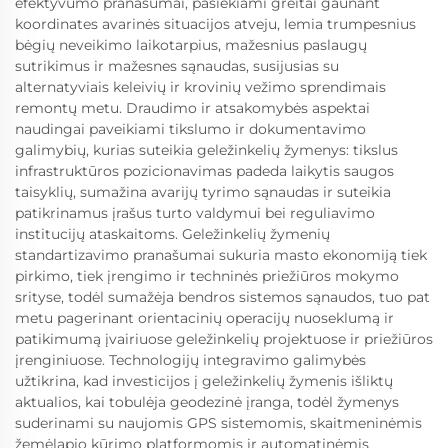
efektyvumo pranašumai, pasiekiami greitai gaunant
koordinates avarinės situacijos atveju, lemia trumpesnius
bėgių neveikimo laikotarpius, mažesnius paslaugų
sutrikimus ir mažesnes sąnaudas, susijusias su
alternatyviais keleivių ir krovinių vežimo sprendimais
remontų metu. Draudimo ir atsakomybės aspektai
naudingai paveikiami tikslumo ir dokumentavimo
galimybių, kurias suteikia geležinkelių žymenys: tikslus
infrastruktūros pozicionavimas padeda laikytis saugos
taisyklių, sumažina avarijų tyrimo sąnaudas ir suteikia
patikrinamus įrašus turto valdymui bei reguliavimo
institucijų ataskaitoms. Geležinkelių žymenių
standartizavimo pranašumai sukuria masto ekonomiją tiek
pirkimo, tiek įrengimo ir techninės priežiūros mokymo
srityse, todėl sumažėja bendros sistemos sąnaudos, tuo pat
metu pagerinant orientacinių operacijų nuoseklumą ir
patikimumą įvairiuose geležinkelių projektuose ir priežiūros
įrenginiuose. Technologijų integravimo galimybės
užtikrina, kad investicijos į geležinkelių žymenis išliktų
aktualios, kai tobulėja geodezinė įranga, todėl žymenys
suderinami su naujomis GPS sistemomis, skaitmeninėmis
žemėlapio kūrimo platformomis ir automatinėmis