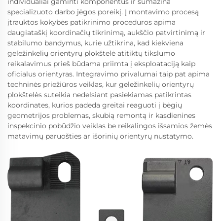
individualiai gaminti komponentus ir sumažina
specializuoto darbo jėgos poreikį. Į montavimo procesą
įtrauktos kokybės patikrinimo procedūros apima
daugiataškį koordinačių tikrinimą, aukščio patvirtinimą ir
stabilumo bandymus, kurie užtikrina, kad kiekviena
geležinkelių orientyrų plokštelė atitiktų tikslumo
reikalavimus prieš būdama priimta į eksploataciją kaip
oficialus orientyras. Integravimo privalumai taip pat apima
techninės priežiūros veiklas, kur geležinkelių orientyrų
plokštelės suteikia nedelsiant pasiekiamas patikrintas
koordinates, kurios padeda greitai reaguoti į bėgių
geometrijos problemas, skubią remontą ir kasdienines
inspekcinio pobūdžio veiklas be reikalingos išsamios žemės
matavimų paruošties ar išorinių orientyrų nustatymo.