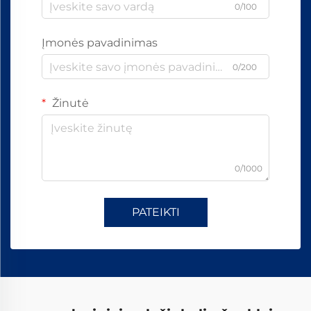
0/100
Įmonės pavadinimas
0/200
Žinutė
0/1000
PATEIKTI