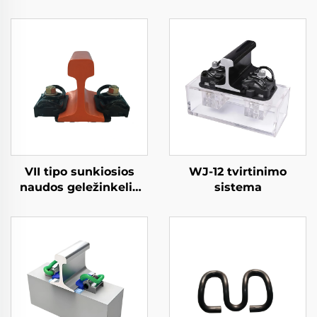
VII tipo sunkiosios
WJ-12 tvirtinimo
naudos geležinkelio
sistema
tvirtinimo sistema