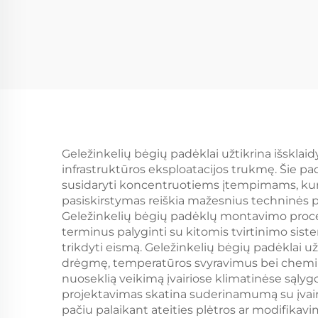
Geležinkelių bėgių padėklai užtikrina išsklaid
infrastruktūros eksploatacijos trukmę. Šie pa
susidaryti koncentruotiems įtempimams, kurie
pasiskirstymas reiškia mažesnius techninės pr
Geležinkelių bėgių padėklų montavimo procesa
terminus palyginti su kitomis tvirtinimo sist
trikdyti eismą. Geležinkelių bėgių padėklai u
drėgmę, temperatūros svyravimus bei cheminę v
nuoseklią veikimą įvairiose klimatinėse sąlyg
projektavimas skatina suderinamumą su įvairi
pačiu palaikant ateities plėtros ar modifika