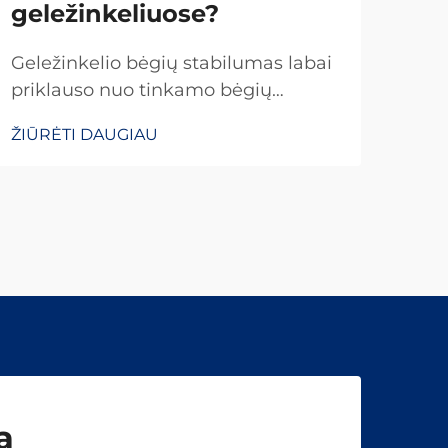
geležinkeliuose?
Mod
remi
Geležinkelio bėgių stabilumas labai
suju
priklauso nuo tinkamo bėgių
ŽIŪ
saug
tvirtintuvų montavimo žingsnio, nes
ŽIŪRĖTI DAUGIAU
eksp
šie komponentai yra kritiškai
pagr
svarbūs išlaikant bėgių plotį ir
kuri
neleidžiant bėgiams judėti.
atr
Rekomenduojamas bėgių
Šie 
tvirtintuvų montavimo žingsnis
skiriasi priklausomai nuo bėgių
klasifikacijos...
ą