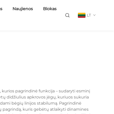
as
Naujienos
Blokas
LT
, kurios pagrindinė funkcija – sudaryti esminį
dytų didžiulius apkrovos jėgų, kuriuos sukuria
kydami bėgių linijos stabilumą. Pagrindinė
lų pagrindą, kuris gebėtų atlaikyti dinamines