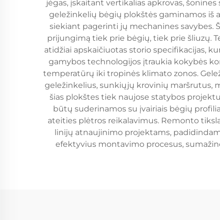
jėgas, įskaitant vertikalias apkrovas, šonines
geležinkelių bėgių plokštės gaminamos iš a
siekiant pagerinti jų mechanines savybes. Ši
prijungimą tiek prie bėgių, tiek prie šliuzų
atidžiai apskaičiuotas storio specifikacijas
gamybos technologijos įtraukia kokybės kont
temperatūrų iki tropinės klimato zonos. Gelež
geležinkelius, sunkiųjų krovinių maršrutus, 
šias plokštes tiek naujose statybos projektu
būtų suderinamos su įvairiais bėgių profi
ateities plėtros reikalavimus. Remonto tiks
linijų atnaujinimo projektams, padidindam
efektyvius montavimo procesus, sumažin