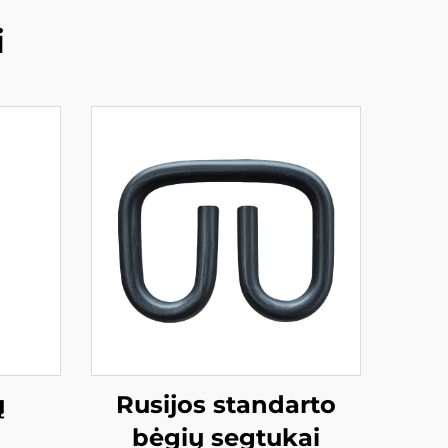
i
ų
Rusijos standarto
bėgių segtukai