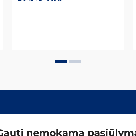
pagrindas, nes net milimetrinės
nuokrypos eksplotaciniais greičiais,
viršijančiais 300 km/h, gali sukelti
katastrofiškus išsiridentimus.
Tikslumas, reikalaujamas bėgių
pločiui...
Gauti nemokamą pasiūlym