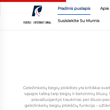
Pradinis puslapis
Apie
Susisiekite Su Mumis
Geležinkelių bėgių plokštės yra kritiškai sva
sąsajos tašką tarp bėgių ir betoninių šliuzų.
pravažiuojantys traukiniai, per šliuzo pa
geležinkelių bėgių plokščių funkcija – užtik