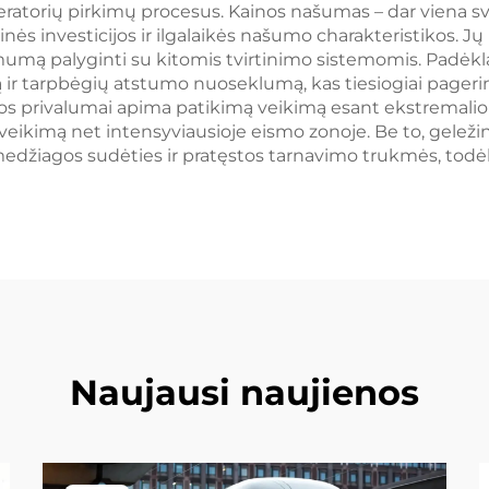
ratorių pirkimų procesus. Kainos našumas – dar viena sv
inės investicijos ir ilgalaikės našumo charakteristikos. 
mą palyginti su kitomis tvirtinimo sistemomis. Padėklai 
ą ir tarpbėgių atstumo nuoseklumą, kas tiesiogiai pageri
ugos privalumai apima patikimą veikimą esant ekstremal
eikimą net intensyviausioje eismo zonoje. Be to, geležin
edžiagos sudėties ir pratęstos tarnavimo trukmės, todė
Naujausi naujienos