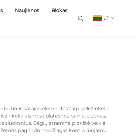
as
Naujienos
Blokas
LT
p būtinas sąsajos elementas tarp geležinkelio
eležinkelio eismos į platesnes pamatų zonas,
s sluoksnius. Bėgių atraminė plokštė veikia
 ir žemės pagrindo medžiagas kontroliuojamu