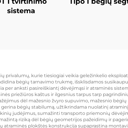
T I tvirtinimo
Tipo I bėgių seg
sistema
ų privalumų, kurie tiesiogiai veikia geležinkelio eksploa
adidina bėgių tarnavimo trukmę, išsklisdamos susikaupusi
a per anksti pasireiškiantį dėvėjimąsi ir atraminės sis
ės priežiūros kaštus ir ilgesnius tarpus tarp pagrindini
ažėjimus dėl mažesnio žvyro supuvimo, mažesnio bėgių 
rina bėgių stabilumą, užtikrindama nuolatinį atraminį p
kinių judėjimus, sumažinti transporto priemonių dėvėjimą
žintą riziką dėl bėgių geometrijos pažeidimų ir pageri
ų atraminės plokštės konstrukcija supaprastina montav