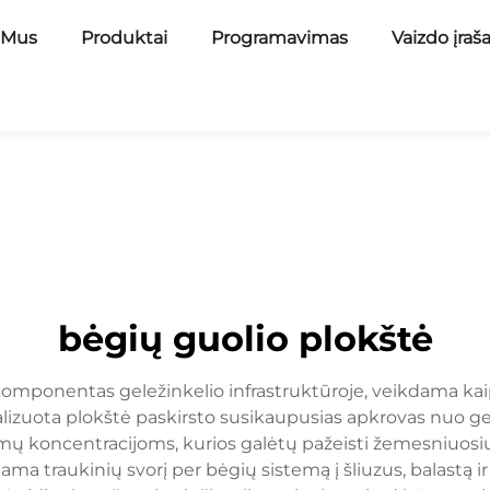
 Mus
Produktai
Programavimas
Vaizdo įraš
bėgių guolio plokštė
 komponentas geležinkelio infrastruktūroje, veikdama kai
cializuota plokštė paskirsto susikaupusias apkrovas nuo g
ų koncentracijoms, kurios galėtų pažeisti žemesniuosiu
ma traukinių svorį per bėgių sistemą į šliuzus, balastą