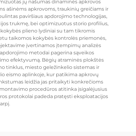
ptimizuotas jų našumas dinaminės apkrovos
ioms ašinėms apkrovoms, traukinių greičiams ir
bulintas paviršiaus apdorojimo technologijas,
jos trukmę, bei optimizuotus storio profilius,
kybės plieno lydiniai su tam tikromis
etu taikomos kokybės kontrolės priemonės,
ojektavime įvertinamos įtempimų analizės
s apdorojimo metodai pagerina sąveikos
vimo efektyvumą. Bėgių atraminės plokštės
mo tinklus, miesto geležinkelio sistemas ir
io eismo aplinkoje, kur patikima apkrovų
nkstumas leidžia jas pritaikyti konkrečioms
montavimo procedūros atitinka įsigalėjusius
ūros protokolai padeda pratęsti eksploatacijos
arpį.