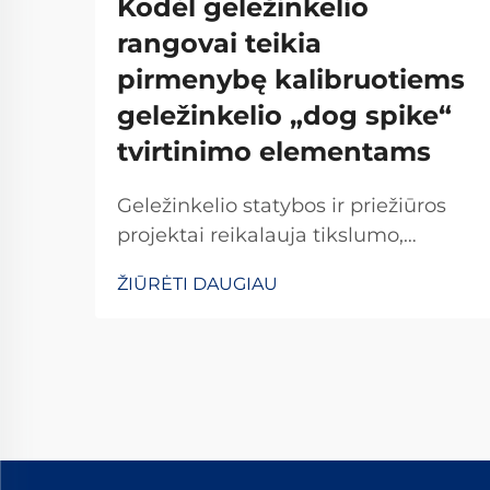
Kodėl geležinkelio
rangovai teikia
pirmenybę kalibruotiems
geležinkelio „dog spike“
tvirtinimo elementams
Geležinkelio statybos ir priežiūros
projektai reikalauja tikslumo,
ilgaamžiškumo ir nepriekaištingo
ŽIŪRĖTI DAUGIAU
patikimumo kiekvieno naudojamo
komponento. Tarp svarbiausių
elementų, tvirtinančių bėgius prie
šпалų, apdailinti geležinkelio vinys
išsiskiria kaip...