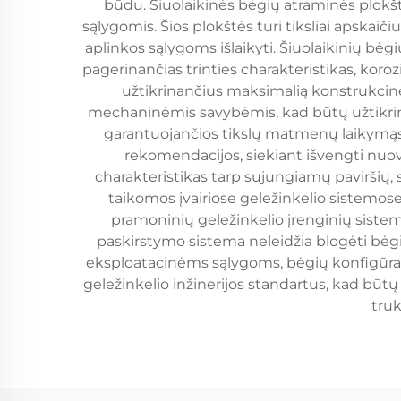
būdu. Šiuolaikinės bėgių atraminės plokš
sąlygomis. Šios plokštės turi tiksliai apskai
aplinkos sąlygoms išlaikyti. Šiuolaikinių bė
pagerinančias trinties charakteristikas, koro
užtikrinančius maksimalią konstrukci
mechaninėmis savybėmis, kad būtų užtikri
garantuojančios tikslų matmenų laikymąs
rekomendacijos, siekiant išvengti nuo
charakteristikas tarp sujungiamų pavirši
taikomos įvairiose geležinkelio sistemose,
pramoninių geležinkelio įrenginių siste
paskirstymo sistema neleidžia blogėti bėgi
eksploatacinėms sąlygoms, bėgių konfigūrac
geležinkelio inžinerijos standartus, kad būtų
truk