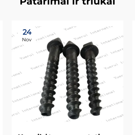
Patarimai ir triukai
24
Nov