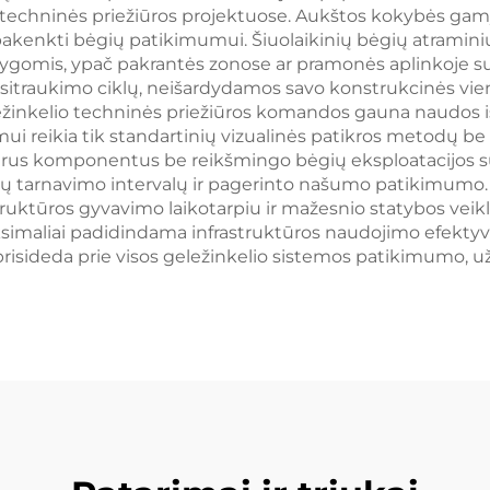
techninės priežiūros projektuose. Aukštos kokybės gam
pakenkti bėgių patikimumui. Šiuolaikinių bėgių atramini
gomis, ypač pakrantės zonose ar pramonės aplinkoje su 
r susitraukimo ciklų, neišardydamos savo konstrukcinės v
inkelio techninės priežiūros komandos gauna naudos i
ui reikia tik standartinių vizualinės patikros metodų be
atskirus komponentus be reikšmingo bėgių eksploatacijo
nių tarnavimo intervalų ir pagerinto našumo patikimumo.
uktūros gyvavimo laikotarpiu ir mažesnio statybos vei
maksimaliai padidindama infrastruktūros naudojimo efekt
s prisideda prie visos geležinkelio sistemos patikimum