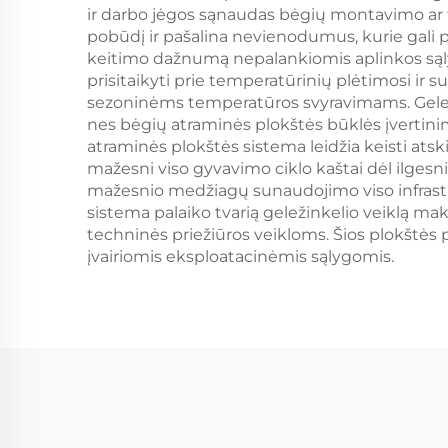
ir darbo jėgos sąnaudas bėgių montavimo ar 
pobūdį ir pašalina nevienodumus, kurie gali 
keitimo dažnumą nepalankiomis aplinkos sąly
prisitaikyti prie temperatūrinių plėtimosi i
sezoninėms temperatūros svyravimams. Gelež
nes bėgių atraminės plokštės būklės įvertinim
atraminės plokštės sistema leidžia keisti 
mažesni viso gyvavimo ciklo kaštai dėl ilges
mažesnio medžiagų sunaudojimo viso infrastr
sistema palaiko tvarią geležinkelio veiklą 
techninės priežiūros veikloms. Šios plokštė
įvairiomis eksploatacinėmis sąlygomis.