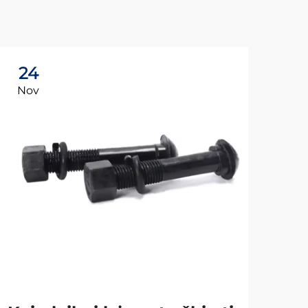
24
2
Nov
Ap