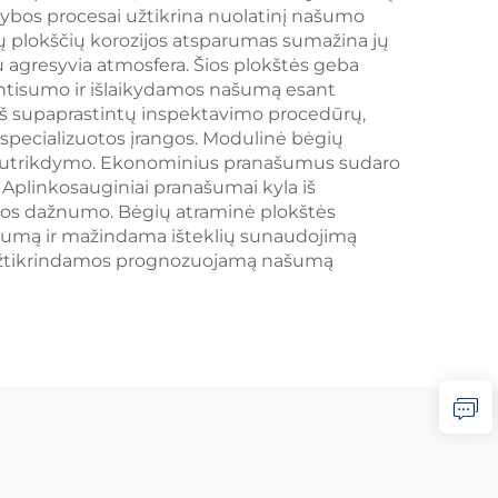
ybos procesai užtikrina nuolatinį našumo
ų plokščių korozijos atsparumas sumažina jų
agresyvia atmosfera. Šios plokštės geba
ientisumo ir išlaikydamos našumą esant
š supaprastintų inspektavimo procedūrų,
 specializuotos įrangos. Modulinė bėgių
s sutrikdymo. Ekonominius pranašumus sudaro
 Aplinkosauginiai pranašumai kyla iš
klos dažnumo. Bėgių atraminė plokštės
yvumą ir mažindama išteklių sunaudojimą
o, užtikrindamos prognozuojamą našumą