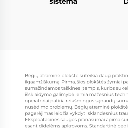
D
sistema
Bėgių atraminė plokštė suteikia daug praktini
ilgaamžiškumą. Pirma, šios plokštės žymiai p
sumažindamos taškines įtempis, kurios sukeli
išsklaidymo galimybė lemia mažesnius technin
operatoriai patiria reikšmingus sąnaudų sum
nusėdimo problemų. Bėgių atraminė plokštė ge
pagerėjimas leidžia vykdyti sklandesnius trau
Eksploatacinės saugos pranašumai apima suma
esant didelėms apkrovoms. Standartinė bėgi