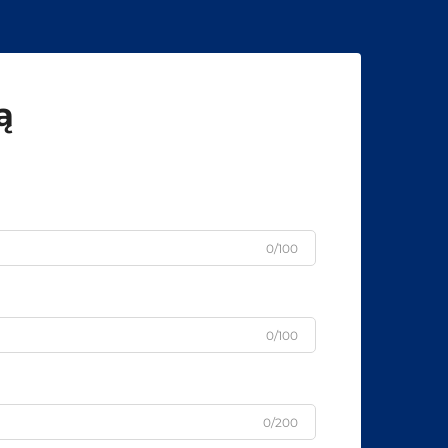
ą
0/100
0/100
0/200