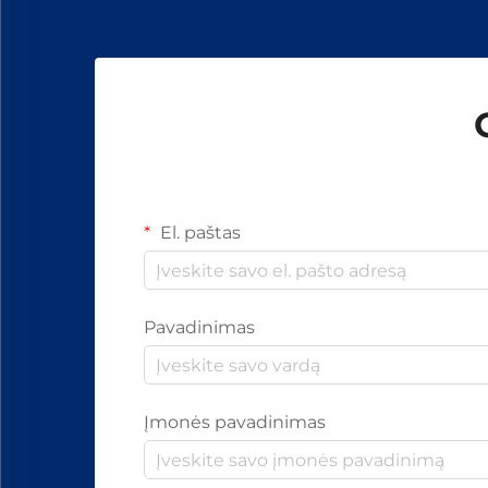
El. paštas
Pavadinimas
Įmonės pavadinimas