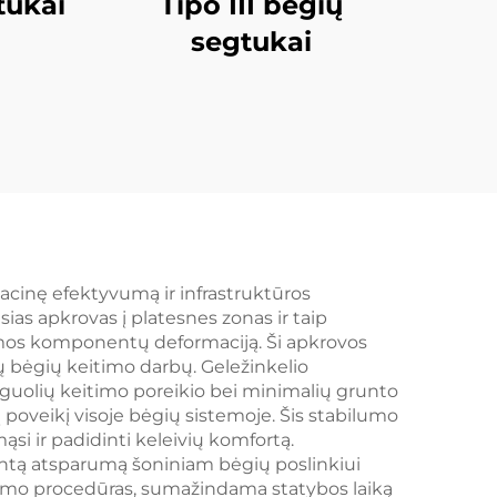
tukai
Tipo III bėgių
segtukai
tacinę efektyvumą ir infrastruktūros
as apkrovas į platesnes zonas ir taip
temos komponentų deformaciją. Ši apkrovos
ų bėgių keitimo darbų. Geležinkelio
guolių keitimo poreikio bei minimalių grunto
oveikį visoje bėgių sistemoje. Šis stabilumo
si ir padidinti keleivių komfortą.
ntą atsparumą šoniniam bėgių poslinkiui
imo procedūras, sumažindama statybos laiką