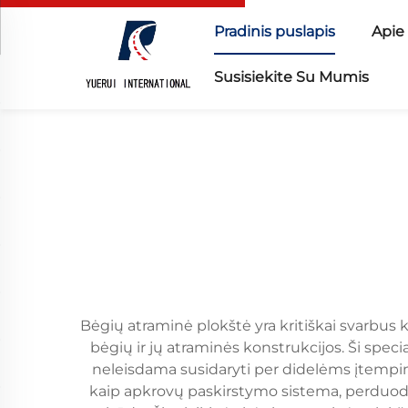
Pradinis puslapis
Apie
Susisiekite Su Mumis
Bėgių atraminė plokštė yra kritiškai svarbus
bėgių ir jų atraminės konstrukcijos. Ši spe
neleisdama susidaryti per didelėms įtempim
kaip apkrovų paskirstymo sistema, perduoda