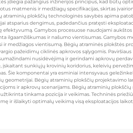
tės įdiegia pažangius inžinerijos principus, kad būtų o
čiuotus matmenis ir medžiagų specifikacijas, skirtas įvair
gių atraminių plokščių technologinės savybės apima pato
zijai atsparius dengimus, padedančius pratęsti eksploataci
nę efektyvumą. Gamybos procesuose naudojami aukštos ko
nta ilgaamžiškumas ir našumo vientisumas. Gamybos m
i ir medžiagos vientisumą. Bėgių atraminės plokštės pr
vargio pažeidimų ciklinės apkrovos sąlygomis. Paviršiau
ų, sumažindami nusidėvėjimą ir gerindami apkrovų perda
 įskaitant sunkiųjų krovinių koridorius, keleivių perveži
mas. Šie komponentai yra esminiai intensyvaus geležinkel
ų geometrijai. Bėgių atraminių plokščių projektavimo la
ijoms ir apkrovų scenarijams. Bėgių atraminių plokščių 
 užtikrinta tinkama pozicija ir veikimas. Techninės prieži
mę ir išlaikyti optimalų veikimą visą eksploatacijos laikot