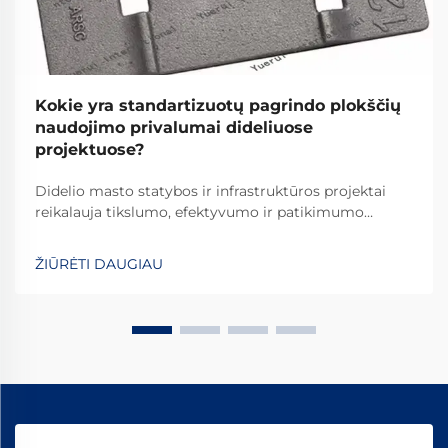
Kokie yra standartizuotų pagrindo plokščių
naudojimo privalumai dideliuose
projektuose?
Didelio masto statybos ir infrastruktūros projektai
reikalauja tikslumo, efektyvumo ir patikimumo
kiekviename vystymosi etape. Tarp pagrindinių
elementų, kurie užtikrina projekto sėkmę, išsiskiria
ŽIŪRĖTI DAUGIAU
standartizuotos pagrindo plokštės kaip esminiai
komponentai, kurie...