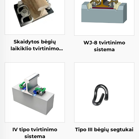
Skaidytos bėgių
WJ-8 tvirtinimo
laikiklio tvirtinimo
sistema
sistema
IV tipo tvirtinimo
Tipo III bėgių segtukai
sistema