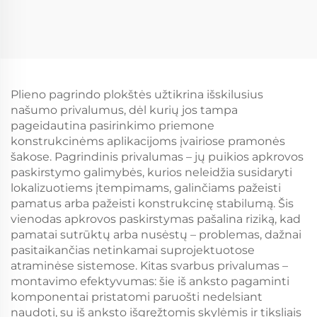
Plieno pagrindo plokštės užtikrina išskilusius
našumo privalumus, dėl kurių jos tampa
pageidautina pasirinkimo priemone
konstrukcinėms aplikacijoms įvairiose pramonės
šakose. Pagrindinis privalumas – jų puikios apkrovos
paskirstymo galimybės, kurios neleidžia susidaryti
lokalizuotiems įtempimams, galinčiams pažeisti
pamatus arba pažeisti konstrukcinę stabilumą. Šis
vienodas apkrovos paskirstymas pašalina riziką, kad
pamatai sutrūktų arba nusėstų – problemas, dažnai
pasitaikančias netinkamai suprojektuotose
atraminėse sistemose. Kitas svarbus privalumas –
montavimo efektyvumas: šie iš anksto pagaminti
komponentai pristatomi paruošti nedelsiant
naudoti, su iš anksto išgręžtomis skylėmis ir tiksliais