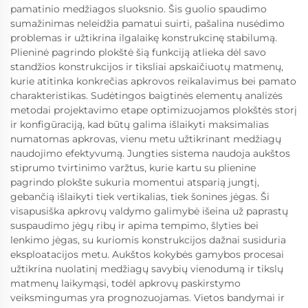
pamatinio medžiagos sluoksnio. Šis guolio spaudimo
sumažinimas neleidžia pamatui suirti, pašalina nusėdimo
problemas ir užtikrina ilgalaikę konstrukcinę stabilumą.
Plieninė pagrindo plokštė šią funkciją atlieka dėl savo
standžios konstrukcijos ir tiksliai apskaičiuotų matmenų,
kurie atitinka konkrečias apkrovos reikalavimus bei pamato
charakteristikas. Sudėtingos baigtinės elementų analizės
metodai projektavimo etape optimizuojamos plokštės storį
ir konfigūraciją, kad būtų galima išlaikyti maksimalias
numatomas apkrovas, vienu metu užtikrinant medžiagų
naudojimo efektyvumą. Jungties sistema naudoja aukštos
stiprumo tvirtinimo varžtus, kurie kartu su plienine
pagrindo plokšte sukuria momentui atsparią jungtį,
gebančią išlaikyti tiek vertikalias, tiek šonines jėgas. Ši
visapusiška apkrovų valdymo galimybė išeina už paprastų
suspaudimo jėgų ribų ir apima tempimo, šlyties bei
lenkimo jėgas, su kuriomis konstrukcijos dažnai susiduria
eksploatacijos metu. Aukštos kokybės gamybos procesai
užtikrina nuolatinį medžiagų savybių vienodumą ir tikslų
matmenų laikymąsi, todėl apkrovų paskirstymo
veiksmingumas yra prognozuojamas. Vietos bandymai ir