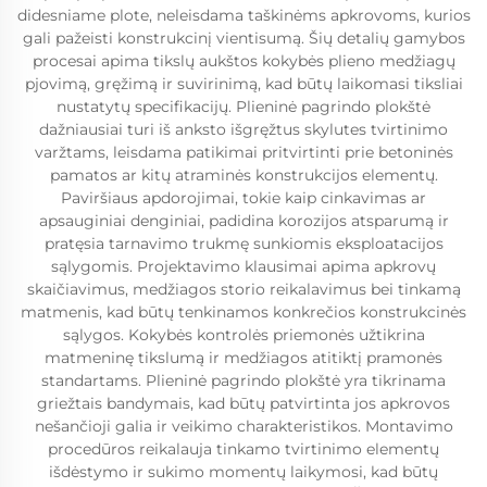
didesniame plote, neleisdama taškinėms apkrovoms, kurios
gali pažeisti konstrukcinį vientisumą. Šių detalių gamybos
procesai apima tikslų aukštos kokybės plieno medžiagų
pjovimą, gręžimą ir suvirinimą, kad būtų laikomasi tiksliai
nustatytų specifikacijų. Plieninė pagrindo plokštė
dažniausiai turi iš anksto išgręžtus skylutes tvirtinimo
varžtams, leisdama patikimai pritvirtinti prie betoninės
pamatos ar kitų atraminės konstrukcijos elementų.
Paviršiaus apdorojimai, tokie kaip cinkavimas ar
apsauginiai denginiai, padidina korozijos atsparumą ir
pratęsia tarnavimo trukmę sunkiomis eksploatacijos
sąlygomis. Projektavimo klausimai apima apkrovų
skaičiavimus, medžiagos storio reikalavimus bei tinkamą
matmenis, kad būtų tenkinamos konkrečios konstrukcinės
sąlygos. Kokybės kontrolės priemonės užtikrina
matmeninę tikslumą ir medžiagos atitiktį pramonės
standartams. Plieninė pagrindo plokštė yra tikrinama
griežtais bandymais, kad būtų patvirtinta jos apkrovos
nešančioji galia ir veikimo charakteristikos. Montavimo
procedūros reikalauja tinkamo tvirtinimo elementų
išdėstymo ir sukimo momentų laikymosi, kad būtų