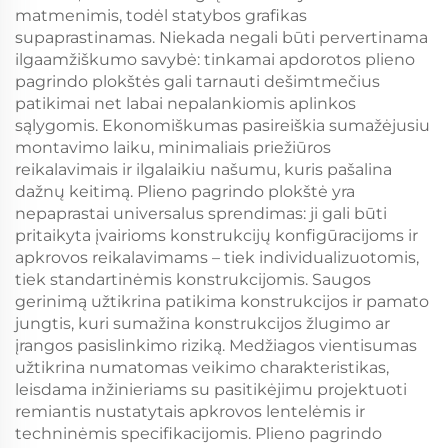
matmenimis, todėl statybos grafikas
supaprastinamas. Niekada negali būti pervertinama
ilgaamžiškumo savybė: tinkamai apdorotos plieno
pagrindo plokštės gali tarnauti dešimtmečius
patikimai net labai nepalankiomis aplinkos
sąlygomis. Ekonomiškumas pasireiškia sumažėjusiu
montavimo laiku, minimaliais priežiūros
reikalavimais ir ilgalaikiu našumu, kuris pašalina
dažnų keitimą. Plieno pagrindo plokštė yra
nepaprastai universalus sprendimas: ji gali būti
pritaikyta įvairioms konstrukcijų konfigūracijoms ir
apkrovos reikalavimams – tiek individualizuotomis,
tiek standartinėmis konstrukcijomis. Saugos
gerinimą užtikrina patikima konstrukcijos ir pamato
jungtis, kuri sumažina konstrukcijos žlugimo ar
įrangos pasislinkimo riziką. Medžiagos vientisumas
užtikrina numatomas veikimo charakteristikas,
leisdama inžinieriams su pasitikėjimu projektuoti
remiantis nustatytais apkrovos lentelėmis ir
techninėmis specifikacijomis. Plieno pagrindo