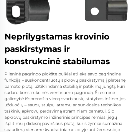
Neprilygstamas krovinio
paskirstymas ir
konstrukcinė stabilumas
Plieninė pagrindo plokštė puikiai atlieka savo pagrindinę
funkciją – suskoncentruotų apkrovų paskirstymą į platesnę
pamato plotą, užtikrindama stabilią ir patikimą jungtį, kuri
sudaro konstrukcinės vientisumo pagrindą. Ši esminė
galimybė išsprendžia vieną svarbiausių statybos inžinerijos
užduočių – saugų stulpų, atramų ar sunkiosios technikos
taškinių apkrovų perdavimą atraminiam pamatui. Šio
apkrovų paskirstymo inžinerinis principas remiasi jėgų
išplitimu į didesnį paviršiaus plotą, kuris žymiai sumažina
spaudimą viename kvadratiniame colyje ant žemesniojo