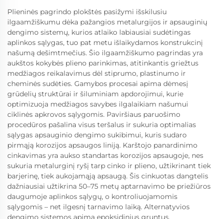
Plieninės pagrindo plokštės pasižymi išskilusiu
ilgaamžiškumu dėka pažangios metalurgijos ir apsauginių
dengimo sistemų, kurios atlaiko labiausiai sudėtingas
aplinkos sąlygas, tuo pat metu išlaikydamos konstrukcinį
našumą dešimtmečius. Šio ilgaamžiškumo pagrindas yra
aukštos kokybės plieno parinkimas, atitinkantis griežtus
medžiagos reikalavimus dėl stiprumo, plastinumo ir
cheminės sudėties. Gamybos procesai apima dėmesį
grūdelių struktūrai ir šiluminiam apdorojimui, kurie
optimizuoja medžiagos savybes ilgalaikiam našumui
ciklinės apkrovos sąlygomis. Paviršiaus paruošimo
procedūros pašalina visus teršalus ir sukuria optimalias
sąlygas apsauginio dengimo sukibimui, kuris sudaro
pirmąją korozijos apsaugos liniją. Karštojo panardinimo
cinkavimas yra aukso standartas korozijos apsaugoje, nes
sukuria metalurginį ryšį tarp cinko ir plieno, užtikrinant tiek
barjerinę, tiek aukojamąją apsaugą. Šis cinkuotas dangtelis
dažniausiai užtikrina 50–75 metų aptarnavimo be priežiūros
daugumoje aplinkos sąlygų, o kontroliuojamomis
sąlygomis – net ilgesnį tarnavimo laiką. Alternatyvios
dengimo sistemos apima epoksidinius gruntus,