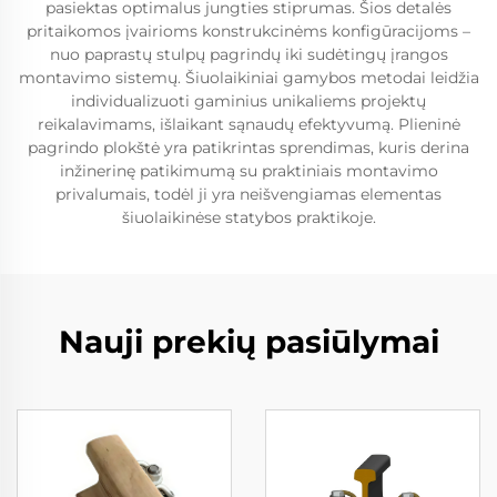
pasiektas optimalus jungties stiprumas. Šios detalės
pritaikomos įvairioms konstrukcinėms konfigūracijoms –
nuo paprastų stulpų pagrindų iki sudėtingų įrangos
montavimo sistemų. Šiuolaikiniai gamybos metodai leidžia
individualizuoti gaminius unikaliems projektų
reikalavimams, išlaikant sąnaudų efektyvumą. Plieninė
pagrindo plokštė yra patikrintas sprendimas, kuris derina
inžinerinę patikimumą su praktiniais montavimo
privalumais, todėl ji yra neišvengiamas elementas
šiuolaikinėse statybos praktikoje.
Nauji prekių pasiūlymai