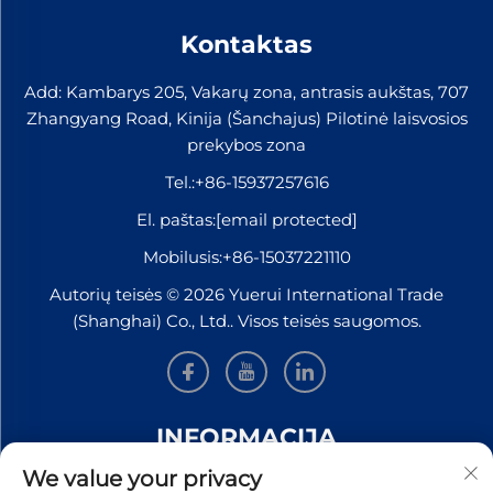
Kontaktas
Add: Kambarys 205, Vakarų zona, antrasis aukštas, 707
Zhangyang Road, Kinija (Šanchajus) Pilotinė laisvosios
prekybos zona
Tel.:
+86-15937257616
El. paštas:
[email protected]
Mobilusis:
+86-15037221110
Autorių teisės © 2026 Yuerui International Trade
(Shanghai) Co., Ltd.. Visos teisės saugomos.
INFORMACIJA
We value your privacy
Užsiregistruokite, kad gautumėte mūsų savaitinį