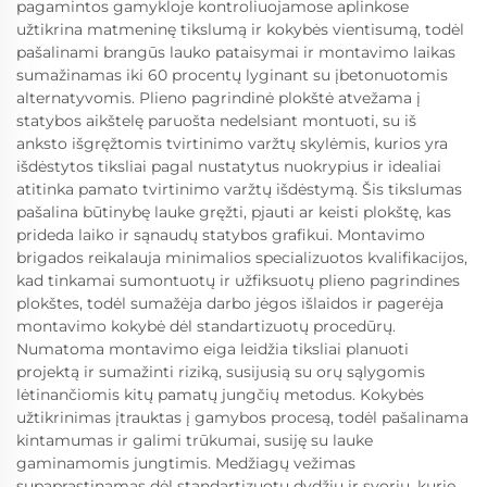
pagamintos gamykloje kontroliuojamose aplinkose
užtikrina matmeninę tikslumą ir kokybės vientisumą, todėl
pašalinami brangūs lauko pataisymai ir montavimo laikas
sumažinamas iki 60 procentų lyginant su įbetonuotomis
alternatyvomis. Plieno pagrindinė plokštė atvežama į
statybos aikštelę paruošta nedelsiant montuoti, su iš
anksto išgręžtomis tvirtinimo varžtų skylėmis, kurios yra
išdėstytos tiksliai pagal nustatytus nuokrypius ir idealiai
atitinka pamato tvirtinimo varžtų išdėstymą. Šis tikslumas
pašalina būtinybę lauke gręžti, pjauti ar keisti plokštę, kas
prideda laiko ir sąnaudų statybos grafikui. Montavimo
brigados reikalauja minimalios specializuotos kvalifikacijos,
kad tinkamai sumontuotų ir užfiksuotų plieno pagrindines
plokštes, todėl sumažėja darbo jėgos išlaidos ir pagerėja
montavimo kokybė dėl standartizuotų procedūrų.
Numatoma montavimo eiga leidžia tiksliai planuoti
projektą ir sumažinti riziką, susijusią su orų sąlygomis
lėtinančiomis kitų pamatų jungčių metodus. Kokybės
užtikrinimas įtrauktas į gamybos procesą, todėl pašalinama
kintamumas ir galimi trūkumai, susiję su lauke
gaminamomis jungtimis. Medžiagų vežimas
supaprastinamas dėl standartizuotų dydžių ir svorių, kurie