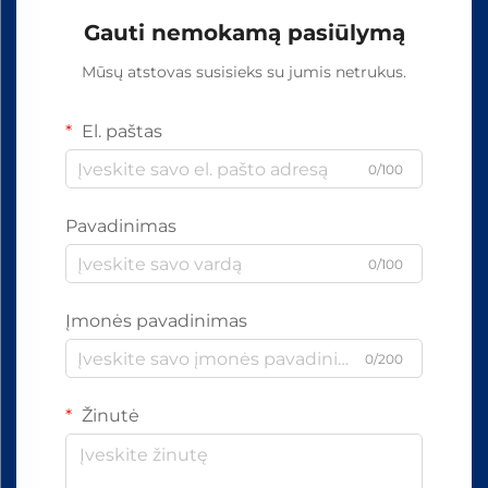
Gauti nemokamą pasiūlymą
Mūsų atstovas susisieks su jumis netrukus.
El. paštas
0/100
Pavadinimas
0/100
Įmonės pavadinimas
0/200
Žinutė