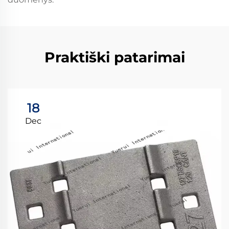
Praktiški patarimai
18
Dec