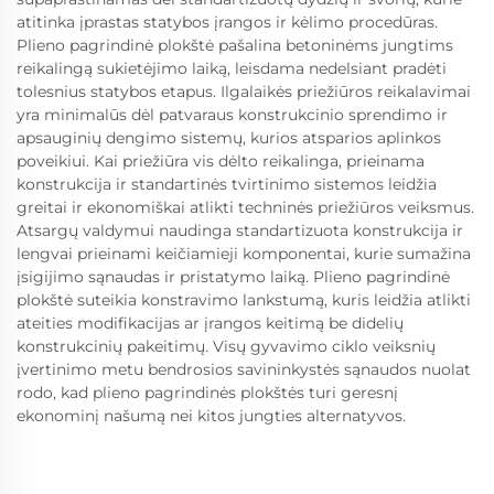
atitinka įprastas statybos įrangos ir kėlimo procedūras.
Plieno pagrindinė plokštė pašalina betoninėms jungtims
reikalingą sukietėjimo laiką, leisdama nedelsiant pradėti
tolesnius statybos etapus. Ilgalaikės priežiūros reikalavimai
yra minimalūs dėl patvaraus konstrukcinio sprendimo ir
apsauginių dengimo sistemų, kurios atsparios aplinkos
poveikiui. Kai priežiūra vis dėlto reikalinga, prieinama
konstrukcija ir standartinės tvirtinimo sistemos leidžia
greitai ir ekonomiškai atlikti techninės priežiūros veiksmus.
Atsargų valdymui naudinga standartizuota konstrukcija ir
lengvai prieinami keičiamieji komponentai, kurie sumažina
įsigijimo sąnaudas ir pristatymo laiką. Plieno pagrindinė
plokštė suteikia konstravimo lankstumą, kuris leidžia atlikti
ateities modifikacijas ar įrangos keitimą be didelių
konstrukcinių pakeitimų. Visų gyvavimo ciklo veiksnių
įvertinimo metu bendrosios savininkystės sąnaudos nuolat
rodo, kad plieno pagrindinės plokštės turi geresnį
ekonominį našumą nei kitos jungties alternatyvos.