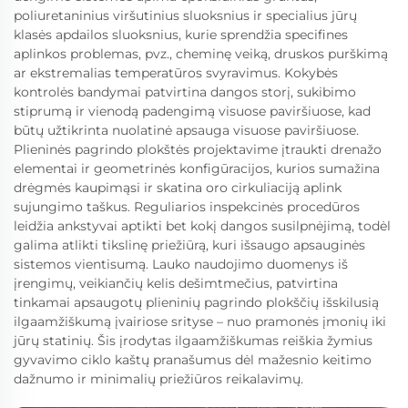
poliuretaninius viršutinius sluoksnius ir specialius jūrų
klasės apdailos sluoksnius, kurie sprendžia specifines
aplinkos problemas, pvz., cheminę veiką, druskos purškimą
ar ekstremalias temperatūros svyravimus. Kokybės
kontrolės bandymai patvirtina dangos storį, sukibimo
stiprumą ir vienodą padengimą visuose paviršiuose, kad
būtų užtikrinta nuolatinė apsauga visuose paviršiuose.
Plieninės pagrindo plokštės projektavime įtraukti drenažo
elementai ir geometrinės konfigūracijos, kurios sumažina
drėgmės kaupimąsi ir skatina oro cirkuliaciją aplink
sujungimo taškus. Reguliarios inspekcinės procedūros
leidžia ankstyvai aptikti bet kokį dangos susilpnėjimą, todėl
galima atlikti tikslinę priežiūrą, kuri išsaugo apsauginės
sistemos vientisumą. Lauko naudojimo duomenys iš
įrengimų, veikiančių kelis dešimtmečius, patvirtina
tinkamai apsaugotų plieninių pagrindo plokščių išskilusią
ilgaamžiškumą įvairiose srityse – nuo pramonės įmonių iki
jūrų statinių. Šis įrodytas ilgaamžiškumas reiškia žymius
gyvavimo ciklo kaštų pranašumus dėl mažesnio keitimo
dažnumo ir minimalių priežiūros reikalavimų.