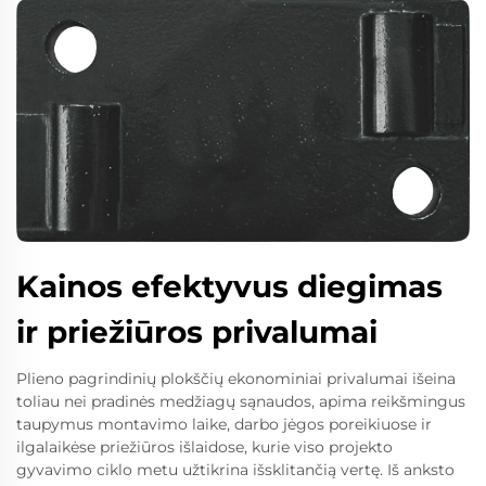
Kainos efektyvus diegimas
ir priežiūros privalumai
Plieno pagrindinių plokščių ekonominiai privalumai išeina
toliau nei pradinės medžiagų sąnaudos, apima reikšmingus
taupymus montavimo laike, darbo jėgos poreikiuose ir
ilgalaikėse priežiūros išlaidose, kurie viso projekto
gyvavimo ciklo metu užtikrina išsklitančią vertę. Iš anksto