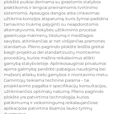
plokštė puikiai derinama su įprastomis statybos
praktikomis ir lengvai prieinamomis tvirtinimo
sistemomis. Apsaugos dangos arba cinkavimas
užtikrina korozijos atsparumą, kuris žymiai padidina
tarnavimo trukmę palyginti su neapdorotomis
alternatyvomis. Kokybės užtikrinimo procesai
garantuoja matmenų tikslumą ir medžiagos
savybes, atitinkančias ar net viršijančias pramonės
standartus. Plieno pagrindo plokštė leidžia greitai
baigti projektus dėl standartizuotų montavimo
procedūrų, kurios mažina reikalavimus atlikti
gamybą statybvietėje. Aplinkosauginiai privalumai
apima galimybę perdirbti pabaigus naudojimą bei
mažesnį atliekų kiekį gamybos ir montavimo metu.
Gamintojų teikiama techninė parama – tai
projektavimo pagalba ir specifikacijų konsultacijos,
užtikrinančios optimalų našumą. Plieno pagrindo
plokštė yra patvirtinta technologija, kurios
patikimumą ir veiksmingumą reikalaujančiose
aplikacijose patvirtina išsamūs lauko tyrimų
duomenys.