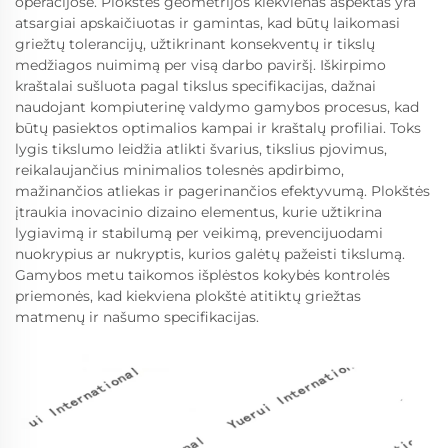
operacijose. Plokštės geometrijos kiekvienas aspektas yra
atsargiai apskaičiuotas ir gamintas, kad būtų laikomasi
griežtų tolerancijų, užtikrinant konsekventų ir tikslų
medžiagos nuimimą per visą darbo paviršį. Iškirpimo
kraštalai sušluota pagal tikslus specifikacijas, dažnai
naudojant kompiuterinę valdymo gamybos procesus, kad
būtų pasiektos optimalios kampai ir kraštalų profiliai. Toks
lygis tikslumo leidžia atlikti švarius, tikslius pjovimus,
reikalaujančius minimalios tolesnės apdirbimo,
mažinančios atliekas ir pagerinančios efektyvumą. Plokštės
įtraukia inovacinio dizaino elementus, kurie užtikrina
lygiavimą ir stabilumą per veikimą, prevencijuodami
nuokrypius ar nukryptis, kurios galėtų pažeisti tikslumą.
Gamybos metu taikomos išplėstos kokybės kontrolės
priemonės, kad kiekviena plokštė atitiktų griežtas
matmenų ir našumo specifikacijas.