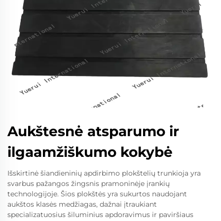
Aukštesnė atsparumo ir
ilgaamžiškumo kokybė
Išskirtinė šiandieninių apdirbimo plokštelių trunkioja yra
svarbus pažangos žingsnis pramoninėje įrankių
technologijoje. Šios plokštės yra sukurtos naudojant
aukštos klasės medžiagas, dažnai įtraukiant
specializatuosius šiluminius apdoravimus ir paviršiaus