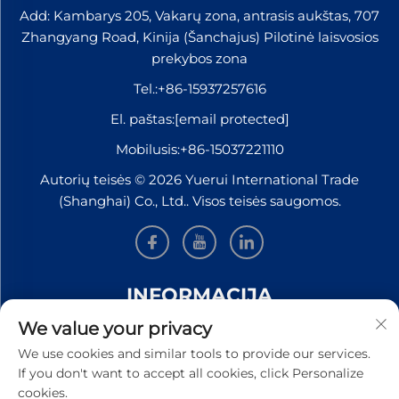
Add: Kambarys 205, Vakarų zona, antrasis aukštas, 707
Zhangyang Road, Kinija (Šanchajus) Pilotinė laisvosios
prekybos zona
Tel.:
+86-15937257616
El. paštas:
[email protected]
Mobilusis:
+86-15037221110
Autorių teisės © 2026 Yuerui International Trade
(Shanghai) Co., Ltd.. Visos teisės saugomos.
INFORMACIJA
We value your privacy
Užsiregistruokite, kad gautumėte mūsų savaitinį
We use cookies and similar tools to provide our services.
naujienlaiškį
If you don't want to accept all cookies, click Personalize
cookies.