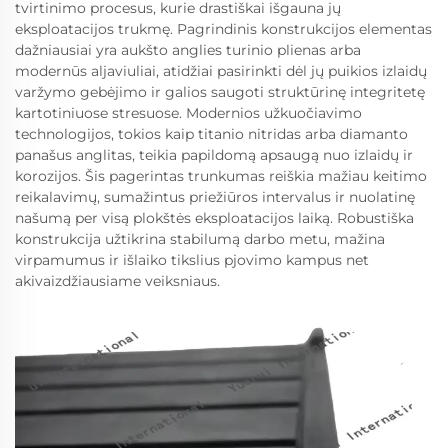
tvirtinimo procesus, kurie drastiškai išgauna jų
eksploatacijos trukmę. Pagrindinis konstrukcijos elementas
dažniausiai yra aukšto anglies turinio plienas arba
modernūs aljaviuliai, atidžiai pasirinkti dėl jų puikios izlaidų
varžymo gebėjimo ir galios saugoti struktūrinę integritetę
kartotiniuose stresuose. Modernios užkuočiavimo
technologijos, tokios kaip titanio nitridas arba diamanto
panašus anglitas, teikia papildomą apsaugą nuo izlaidų ir
korozijos. Šis pagerintas trunkumas reiškia mažiau keitimo
reikalavimų, sumažintus priežiūros intervalus ir nuolatinę
našumą per visą plokštės eksploatacijos laiką. Robustiška
konstrukcija užtikrina stabilumą darbo metu, mažina
virpamumus ir išlaiko tikslius pjovimo kampus net
akivaizdžiausiame veiksniaus.