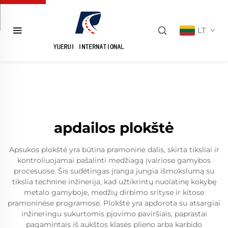
LT
apdailos plokštė
Apsukos plokštė yra būtina pramoninė dalis, skirta tiksliai ir
kontroliuojamai pašalinti medžiagą įvairiose gamybos
procesuose. Šis sudėtingas įranga jungia išmokslumą su
tikslia technine inžinerija, kad užtikrintų nuolatinę kokybę
metalo gamyboje, medžių dirbimo srityse ir kitose
pramoninėse programose. Plokštė yra apdorota su atsargiai
inžineringu sukurtomis pjovimo paviršiais, paprastai
pagamintais iš aukštos klasės plieno arba karbido