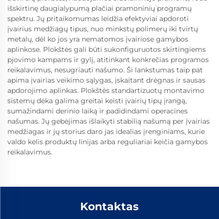
išskirtinę daugialypumą plačiai pramoninių programų
spektru. Jų pritaikomumas leidžia efektyviai apdoroti
įvairius medžiagų tipus, nuo minkstų polimerų iki tvirtų
metalų, dėl ko jos yra nematomos įvairiose gamybos
aplinkose. Plokštės gali būti sukonfiguruotos skirtingiems
pjovimo kampams ir gylį, atitinkant konkrečias programos
reikalavimus, nesugriauti našumo. Ši lankstumas taip pat
apima įvairias veikimo sąlygas, įskaitant drėgnas ir sausas
apdorojimo aplinkas. Plokštės standartizuotų montavimo
sistemų dėka galima greitai keisti įvairių tipų įrangą,
sumažindami derinio laiką ir padidindami operacines
našumas. Jų gebėjimas išlaikyti stabilią našumą per įvairias
medžiagas ir jų storius daro jas idealias įrenginiams, kurie
valdo kelis produktų linijas arba reguliariai keičia gamybos
reikalavimus.
Kontaktas