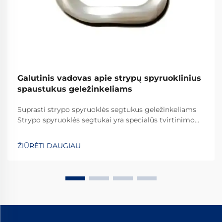
Galutinis vadovas apie strypų spyruoklinius
spaustukus geležinkeliams
Suprasti strypo spyruoklės segtukus geležinkeliams
Strypo spyruoklės segtukai yra specialūs tvirtinimo
elementai, kurie vaidina svarbų vaidmenį visame
pasaulyje esančiuose geležinkelių sistemose. Jie
ŽIŪRĖTI DAUGIAU
užtikrina, kad bėgiai būtų tinkamai pritvirtinti, kad
viskas išliktų savo vietoje. Ką daro šiuos segtukus
efektyviais...