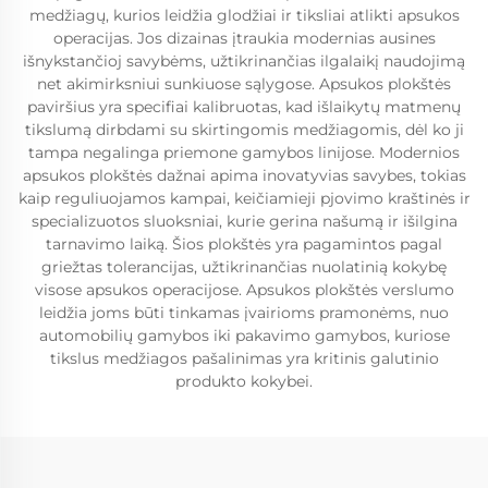
medžiagų, kurios leidžia glodžiai ir tiksliai atlikti apsukos
operacijas. Jos dizainas įtraukia modernias ausines
išnykstančioj savybėms, užtikrinančias ilgalaikį naudojimą
net akimirksniui sunkiuose sąlygose. Apsukos plokštės
paviršius yra specifiai kalibruotas, kad išlaikytų matmenų
tikslumą dirbdami su skirtingomis medžiagomis, dėl ko ji
tampa negalinga priemone gamybos linijose. Modernios
apsukos plokštės dažnai apima inovatyvias savybes, tokias
kaip reguliuojamos kampai, keičiamieji pjovimo kraštinės ir
specializuotos sluoksniai, kurie gerina našumą ir išilgina
tarnavimo laiką. Šios plokštės yra pagamintos pagal
griežtas tolerancijas, užtikrinančias nuolatinią kokybę
visose apsukos operacijose. Apsukos plokštės verslumo
leidžia joms būti tinkamas įvairioms pramonėms, nuo
automobilių gamybos iki pakavimo gamybos, kuriose
tikslus medžiagos pašalinimas yra kritinis galutinio
produkto kokybei.