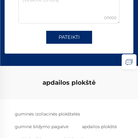
0/1000
PATEIKTI
apdailos plokštė
guminės izoliacinės plokštelės
guminė šildymo pagalvė
apdailos plokštė