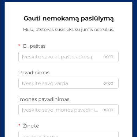
Gauti nemokamą pasiūlymą
Mūsų atstovas susisieks su jumis netrukus.
El. paštas
0/100
Pavadinimas
0/100
Įmonės pavadinimas
0/200
Žinutė