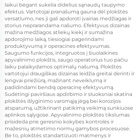
laikui bėgant sukelia didelius sąnaudų taupymo
efektus. Vartotojai pranašumą gauna dėl plokštės
versatlumo, nes ji gali apdoroti įvairias medžiagas ir
storius neprarandama našumo. Efektyvus dizainas
mažina medžiagos atliekų kiekį ir sumažina
apdorojimo laiką, tiesiogiai pagerindami
produktyvumą ir operacines efektyvumas.
Saugumo funkcijos, integruotos į šiuolaikines
apyvalinimo plokštis, saugo operatorius tuo pačiu
laiku palaikydamos optimalų našumą. Plokštės
vartotojui draugiškas dizainas leidžia greitai derinti ir
lengvai priežiūrą, mažinant neveiklumą ir
padidindami bendrą operacinę efektyvumą.
Sudėtingi paviršiaus apdirbimo ir sluoksniai skatina
plokštės išlyginimo varomąją jėgą bei korozijos
atsparumą, užtikrinant patikimą veikimą sunkiuose
aplinkos sąlygose. Apyvalinimo plokštės tikslumas
prisideda prie geresnio kokybės kontrolės ir
mažesnių atmetimo normų gamybos procesuose.
Be to, plokštės standartizuoti matmenys ir