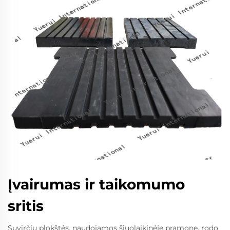
Įvairumas ir taikomumo
sritis
Suvirčių plokštės, naudojamos šiuolaikinėje pramone, rodo