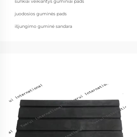
sunkiai veikiantys guminiai pads
juodosios guminės pads
išjungimo guminė sandara