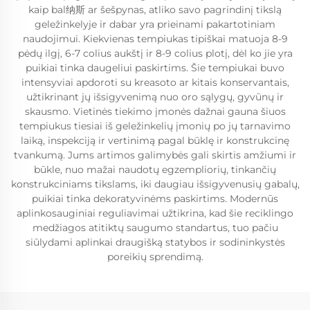
kaip bal纳斯 ar šešpynas, atliko savo pagrindinį tikslą
geležinkelyje ir dabar yra prieinami pakartotiniam
naudojimui. Kiekvienas tempiukas tipiškai matuoja 8-9
pėdų ilgį, 6-7 colius aukštį ir 8-9 colius plotį, dėl ko jie yra
puikiai tinka daugeliui paskirtims. Šie tempiukai buvo
intensyviai apdoroti su kreasoto ar kitais konservantais,
užtikrinant jų išsigyvenimą nuo oro sąlygų, gyvūnų ir
skausmo. Vietinės tiekimo įmonės dažnai gauna šiuos
tempiukus tiesiai iš geležinkelių įmonių po jų tarnavimo
laiką, inspekciją ir vertinimą pagal būklę ir konstrukcinę
tvankumą. Jums artimos galimybės gali skirtis amžiumi ir
būkle, nuo mažai naudotų egzempliorių, tinkančių
konstrukciniams tikslams, iki daugiau išsigyvenusių gabalų,
puikiai tinka dekoratyvinėms paskirtims. Modernūs
aplinkosauginiai reguliavimai užtikrina, kad šie reciklingo
medžiagos atitiktų saugumo standartus, tuo pačiu
siūlydami aplinkai draugišką statybos ir sodininkystės
poreikių sprendimą.