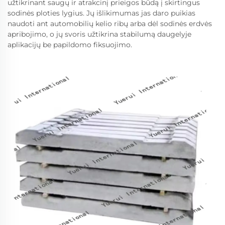
užtikrinant saugų ir atrakcinį prieigos būdą į skirtingus
sodinės ploties lygius. Jų išlikimumas jas daro puikias
naudoti ant automobilių kelio ribų arba dėl sodinės erdvės
apribojimo, o jų svoris užtikrina stabilumą daugelyje
aplikacijų be papildomo fiksuojimo.