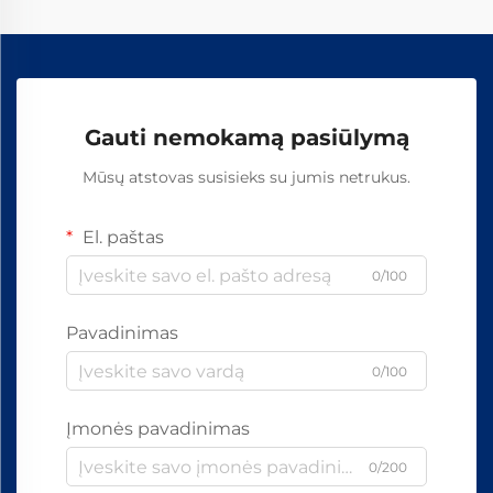
Gauti nemokamą pasiūlymą
Mūsų atstovas susisieks su jumis netrukus.
El. paštas
0/100
Pavadinimas
0/100
Įmonės pavadinimas
0/200