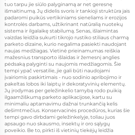
tuo tarpu jie siūlo palyginamą ar net geresnę
išmaitinumą. Jų didelis svoris ir tankioji struktūra jais
padaromi puikūs vertikiniams sieneliams ir erozijos
kontrolės darbams, užtikrinant natūralią nuotekų
sistema ir ilgalaikę stabilumą. Senas, išlaimintas
vaizdas leidžia sukurti tikrojo rustiko stiliaus charmą
parketo dizaine, kurio negalima pasiekti naudojant
naujas medžiagas. Vietinė prieinamumas reiškia
mažesnius transporto išlaidas ir žemesnį anglies
pėdsaką palyginti su naujomis medžiagomis. Šie
tempi ypač versatilie, jie gali būti naudojami
įvairiomis paskirtimais - nuo sodinio apribojimo ir
pakeltas lobos iki laiptų ir dekoratyvinių elementų.
Jų įrodymas per geležinkelio tarnybą rodo puikią
ilgaamžiškumą parketo aplikacijose, kartu su
minimaliu aptarnavimu dažnai trunkančią kelis
dešimtmečius. Konservacinės procedūros, kurias šie
tempi gavo dirbdami geležinkelyje, toliau juos
apsaugo nuo skausmo, insektų ir oro sąlygų
poveikio. Be to, pirkti iš vietinių tiekėjų leidžia