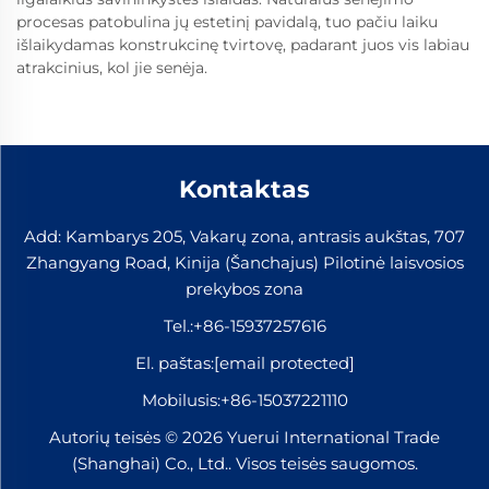
procesas patobulina jų estetinį pavidalą, tuo pačiu laiku
išlaikydamas konstrukcinę tvirtovę, padarant juos vis labiau
atrakcinius, kol jie senėja.
Kontaktas
Add: Kambarys 205, Vakarų zona, antrasis aukštas, 707
Zhangyang Road, Kinija (Šanchajus) Pilotinė laisvosios
prekybos zona
Tel.:
+86-15937257616
El. paštas:
[email protected]
Mobilusis:
+86-15037221110
Autorių teisės © 2026 Yuerui International Trade
(Shanghai) Co., Ltd.. Visos teisės saugomos.