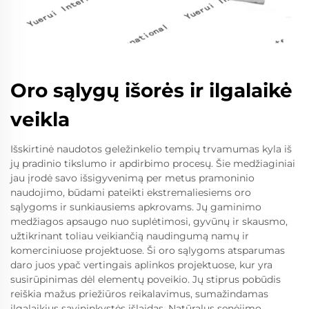
Oro sąlygų išorės ir ilgalaikė
veikla
Išskirtinė naudotos geležinkelio tempių trvamumas kyla iš
jų pradinio tikslumo ir apdirbimo procesų. Šie medžiaginiai
jau įrodė savo išsigyvenimą per metus pramoninio
naudojimo, būdami pateikti ekstremaliesiems oro
sąlygoms ir sunkiausiems apkrovams. Jų gaminimo
medžiagos apsaugo nuo suplėtimosi, gyvūnų ir skausmo,
užtikrinant toliau veikiančią naudingumą namų ir
komerciniuose projektuose. Ši oro sąlygoms atsparumas
daro juos ypač vertingais aplinkos projektuose, kur yra
susirūpinimas dėl elementų poveikio. Jų stiprus pobūdis
reiškia mažus priežiūros reikalavimus, sumažindamas
ilgalaikius savininkystės išlaidas. Natūralus senėjimo