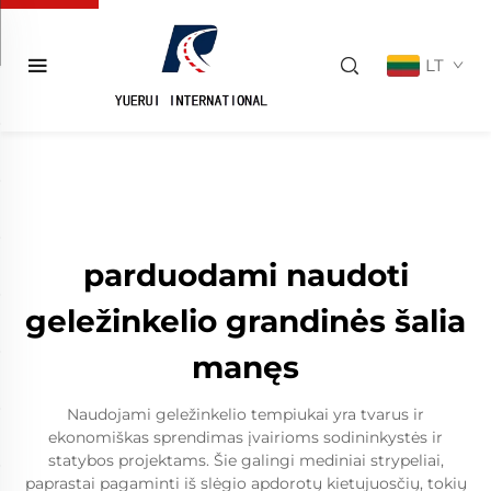
LT
parduodami naudoti
geležinkelio grandinės šalia
manęs
Naudojami geležinkelio tempiukai yra tvarus ir
ekonomiškas sprendimas įvairioms sodininkystės ir
statybos projektams. Šie galingi mediniai strypeliai,
paprastai pagaminti iš slėgio apdorotų kietujuosčių, tokių