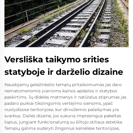
Versliška taikymo srities
statyboje ir darželio dizaine
Naudojamų geležinkelio tempių pritaikomumas jas daro
nematomenomis įvairioms kainos apdailos ir statybos
paskirtims. Jų didelės matmenys ir natūralus stiprumas jas
padaro puikiai tikslingomis vertėjimo sienoms, ypač
nuolydisose teritorijose, kur dirvožemio palaikymas yra
svarbus. Dailės dizaine, jos sukuria impresingus pakeltas
lopius, jungiant funkcionalumą su šiltojo stiliaus estetika.
Tempių galima sudaryti žingsnius kalnėlėse teritorijose,