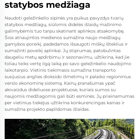
statybos medžiaga
Naudoti geležinkelio sipinės yra puikus pavyzdys tvarių
statybos medžiagų, siūlomis didelės išlaidų mažinimo
galimybėmis tuo tarpu skatinant aplinkos atsakomybę.
Šios atnaujintos medienos sumažina naujo medžiagų
gamybos poreikį, padedamos išsaugoti miškų išteklius ir
sumažinti poveikį aplinkai. Jų stiprumas, patobulintas
daugeliu metų apdirbimu ir sezonavimu, užtikrina, kad jie
toliau teiks vertę ilgą laiką po savo geležinkelio naudojimo
laikotarpio. Vietinis tiekimasis sumažina transporto
susijusius anglies dioksido išmetimų ir palaiko regioninius
verslo ekonominę sistemą. Kainų pranašumas ypač
akivaizdus dideliuose projektuose, kuriais sumos su
naujomis medžiagomis gali būti esminės. Jų prieinamumas
per vietinius tiekėjus užtikrina konkurencingas kainas ir
sumažina projekto papildomas išlaidas.