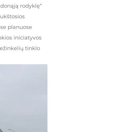
udonąją rodyklę“
aukštosios
uose planuose
kios iniciatyvos
ežinkelių tinklo