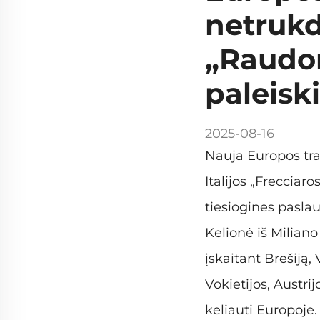
netrukdy
„Raudon
paleisk
2025-08-16
Nauja Europos tra
Italijos „Freccia
tiesiogines paslau
Kelionė iš Milian
įskaitant Brešiją
Vokietijos, Austrij
keliauti Europoje.