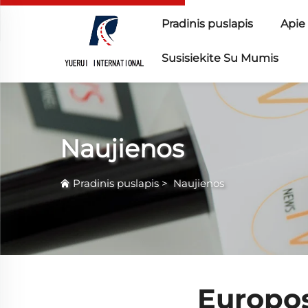
Pradinis puslapis
Apie
Susisiekite Su Mumis
Naujienos
Pradinis puslapis
>
Naujienos
Europos