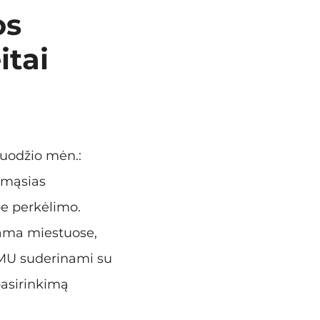
os
itai
ruodžio mėn.:
irmąsias
be perkėlimo.
dama miestuose,
 EMU suderinami su
 pasirinkimą