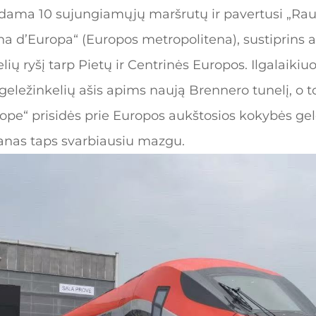
rdama 10 sujungiamųjų maršrutų ir pavertusi „Ra
ana d’Europa“ (Europos metropolitena), sustiprins 
ių ryšį tarp Pietų ir Centrinės Europos. Ilgalaiki
eležinkelių ašis apims naują Brennero tunelį, o to
rope“ prisidės prie Europos aukštosios kokybės gel
ilanas taps svarbiausiu mazgu.