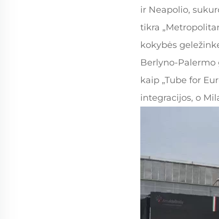
ir Neapolio, suku
tikra „Metropolit
kokybės geležinkel
Berlyno-Palermo g
kaip „Tube for Eu
integracijos, o M