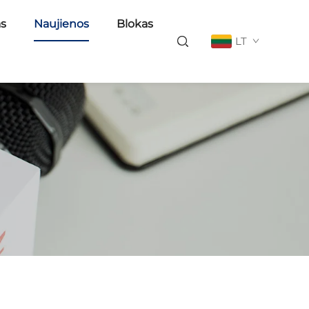
as
Naujienos
Blokas
LT