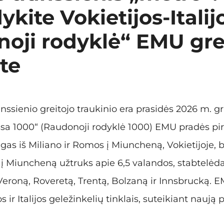
kite Vokietijos-Italij
oji rodyklė“ EMU gre
ite
nssienio greitojo traukinio era prasidės 2026 m. g
rossa 1000“ (Raudonoji rodyklė 1000) EMU pradės p
gas iš Miliano ir Romos į Miuncheną, Vokietijoje, 
o į Miuncheną užtruks apie 6,5 valandos, stabtelė
, Veroną, Roveretą, Trentą, Bolzaną ir Innsbrucką.
os ir Italijos geležinkelių tinklais, suteikiant naują