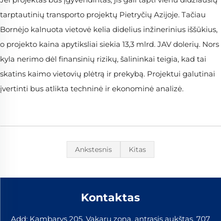
tarptautinių transporto projektų Pietryčių Azijoje. Tačiau
Bornėjo kalnuota vietovė kelia didelius inžinerinius iššūkius,
o projekto kaina apytiksliai siekia 13,3 mlrd. JAV dolerių. Nors
kyla nerimo dėl finansinių rizikų, šalininkai teigia, kad tai
skatins kaimo vietovių plėtrą ir prekybą. Projektui galutinai
įvertinti bus atlikta techninė ir ekonominė analizė.
Ankstesnis
Kitas
Kontaktas
Add: Kambarys 205, Vakarų zona, antrasis aukštas, 707