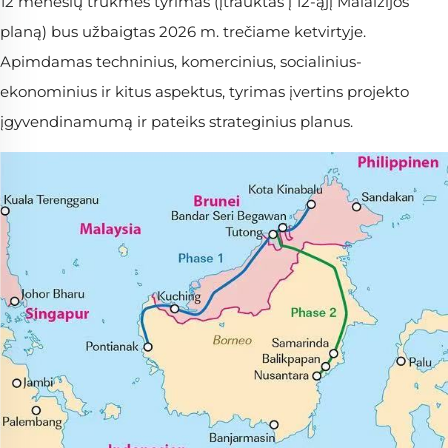
12 mėnesių trukmės tyrimas (įtrauktas į 12-ąjį Malaizijos
planą) bus užbaigtas 2026 m. trečiame ketvirtyje.
Apimdamas techninius, komercinius, socialinius-
ekonominius ir kitus aspektus, tyrimas įvertins projekto
įgyvendinamumą ir pateiks strateginius planus.