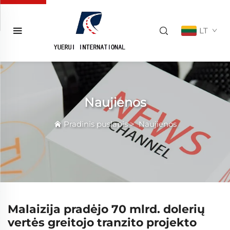
LT
Naujienos
Pradinis puslapis
>
Naujienos
Malaizija pradėjo 70 mlrd. dolerių
vertės greitojo tranzito projekto