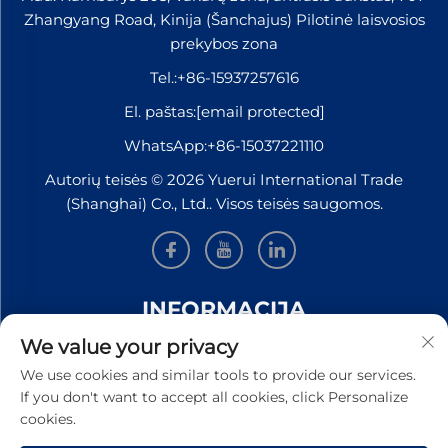
Zhangyang Road, Kinija (Šanchajus) Pilotinė laisvosios
prekybos zona
Tel.:
+86-15937257616
El. paštas:
[email protected]
WhatsApp:
+86-15037221110
Autorių teisės © 2026 Yuerui International Trade
(Shanghai) Co., Ltd.. Visos teisės saugomos.
INFORMACIJA
We value your privacy
Užsiregistruokite, kad gautumėte mūsų savaitinį
We use cookies and similar tools to provide our services.
naujienlaiškį
If you don't want to accept all cookies, click Personalize
cookies.