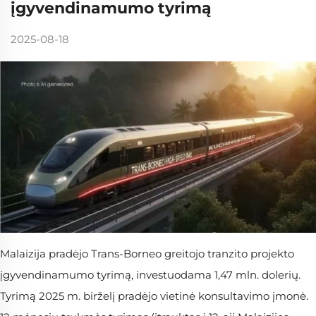
įgyvendinamumo tyrimą
2025-08-18
Malaizija pradėjo Trans-Borneo greitojo tranzito projekto
įgyvendinamumo tyrimą, investuodama 1,47 mln. dolerių.
Tyrimą 2025 m. birželį pradėjo vietinė konsultavimo įmonė.