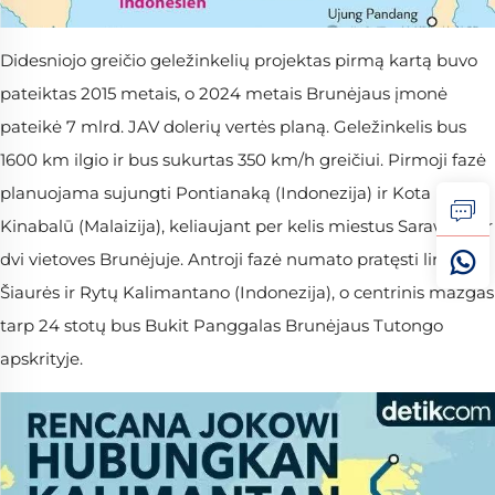
Didesniojo greičio geležinkelių projektas pirmą kartą buvo
pateiktas 2015 metais, o 2024 metais Brunėjaus įmonė
pateikė 7 mlrd. JAV dolerių vertės planą. Geležinkelis bus
1600 km ilgio ir bus sukurtas 350 km/h greičiui. Pirmoji fazė
planuojama sujungti Pontianaką (Indonezija) ir Kota
Kinabalū (Malaizija), keliaujant per kelis miestus Sarawake ir
dvi vietoves Brunėjuje. Antroji fazė numato pratęsti liniją iki
Šiaurės ir Rytų Kalimantano (Indonezija), o centrinis mazgas
tarp 24 stotų bus Bukit Panggalas Brunėjaus Tutongo
apskrityje.