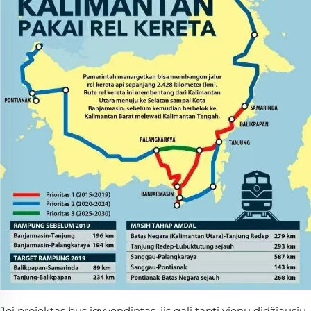
Jei projektas bus įgyvendintas, jis gali tapti vienu didžiausių