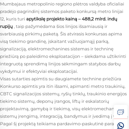
Mumbajaus metropolinio regiono plėtros valdyba oficialiai
pradėjo pagrindinį sistemos paketo konkursą metro linijai
12, kuris turi
apytikslę projekto kainą – 488,2 mlrd. indų
rupijų
, taip pažymėdama šios linijos išsamiausią ir
svarbiausią pirkimų paketą. Šis atvirasis konkursas apima
visą tiekimo grandinę, įskaitant važiuojamąjį parką,
signalizaciją, elektromechanines sistemas ir techninę
priežiūrą po paleidimo eksploatacijon – siekdama užtikrinti
integruotą sprendimą linijos sėkmingam statybos darbų
vykdymui ir efektyviai eksploatacijai.
Visas sutarties apimtis su daugiamete technine priežiūra
Konkurso apimtis yra itin išsami, apimanti metro traukinių,
CBTC signalizacijos sistemų, ryšių tinklų, traukinio energijos
tiekimo sistemų, deponų įrangos, liftų ir eskalatorių
projektavimą, gamybą ir tiekimą, visų elektromechaninių
sistemų įrengimą, integraciją, bandymus ir įvedimą į valdžią
Pagal šį projektą teikiama pardavimo-paskutinė parama