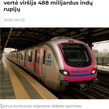
vertė viršija 488 milijardus indų
rupijų
2026-06-02
Žymus konkursas neįprastai didelės apimties