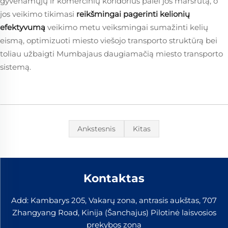
gyvenamųjų ir komercinių koridorius palei jos maršrutą, o
jos veikimo tikimasi
reikšmingai pagerinti kelionių
efektyvumą
veikimo metu veiksmingai sumažinti kelių
eismą, optimizuoti miesto viešojo transporto struktūrą bei
toliau užbaigti Mumbajaus daugiamačią miesto transporto
sistemą.
Ankstesnis
Kitas
Kontaktas
Add: Kambarys 205, Vakarų zona, antrasis aukštas, 707
Zhangyang Road, Kinija (Šanchajus) Pilotinė laisvosios
prekybos zona