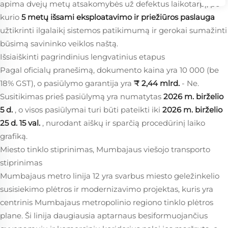
apima dvejų metų atsakomybės už defektus laikotarpį, po
kurio
5 metų išsami eksploatavimo ir priežiūros paslauga
užtikrinti ilgalaikį sistemos patikimumą ir gerokai sumažinti
būsimą savininko veiklos naštą.
Išsiaiškinti pagrindinius lengvatinius etapus
Pagal oficialų pranešimą, dokumento kaina yra 10 000 (be
18% GST), o pasiūlymo garantija yra
₹ 2,44 mlrd.
- Ne.
Susitikimas prieš pasiūlymą yra numatytas
2026 m. birželio
5 d.
, o visos pasiūlymai turi būti pateikti iki
2026 m. birželio
25 d. 15 val.
, nurodant aiškų ir sparčią procedūrinį laiko
grafiką.
Miesto tinklo stiprinimas, Mumbajaus viešojo transporto
stiprinimas
Mumbajaus metro linija 12 yra svarbus miesto geležinkelio
susisiekimo plėtros ir modernizavimo projektas, kuris yra
centrinis Mumbajaus metropolinio regiono tinklo plėtros
plane. Ši linija daugiausia aptarnaus besiformuojančius