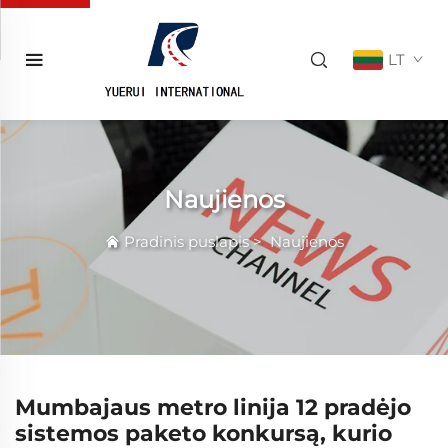
LT
Naujienos
Pradinis puslapis
>
Naujienos
Mumbajaus metro linija 12 pradėjo
sistemos paketo konkursą, kurio