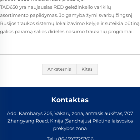
TAD650 yra naujausias RED geležinkelio variklių
asortimento papildymas. Jo gamyba žymi svarbų žingsnį
Rusijos traukos sistemų lokalizavimo kelyje ir suteikia būtiną
galios paramą šalies didelės našumo traukinių programai.
Ankstesnis
Kitas
Kontaktas
Add: Kambarys 205, Vakarų zona, antrasis aukštas, 707
Zhangyang Road, Kinija (Šanchajus) Pilotinė laisvosios
prekybos zona
Tel.:
+86-15937257616