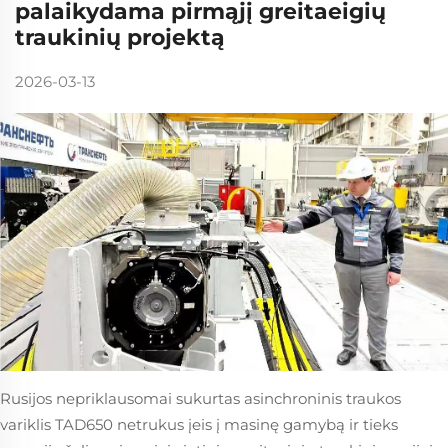
palaikydama pirmąjį greitaeigių
traukinių projektą
2026-03-13
Rusijos nepriklausomai sukurtas asinchroninis traukos
variklis TAD650 netrukus įeis į masinę gamybą ir tieks