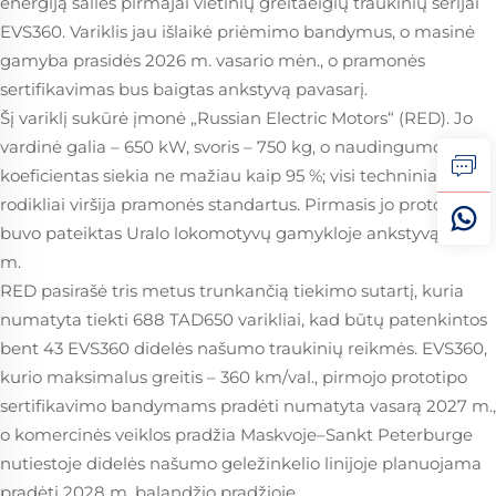
energiją šalies pirmajai vietinių greitaeigių traukinių serijai
EVS360. Variklis jau išlaikė priėmimo bandymus, o masinė
gamyba prasidės 2026 m. vasario mėn., o pramonės
sertifikavimas bus baigtas ankstyvą pavasarį.
Šį variklį sukūrė įmonė „Russian Electric Motors“ (RED). Jo
vardinė galia – 650 kW, svoris – 750 kg, o naudingumo
koeficientas siekia ne mažiau kaip 95 %; visi techniniai
rodikliai viršija pramonės standartus. Pirmasis jo prototipas
buvo pateiktas Uralo lokomotyvų gamykloje ankstyvą 2025
m.
RED pasirašė tris metus trunkančią tiekimo sutartį, kuria
numatyta tiekti 688 TAD650 varikliai, kad būtų patenkintos
bent 43 EVS360 didelės našumo traukinių reikmės. EVS360,
kurio maksimalus greitis – 360 km/val., pirmojo prototipo
sertifikavimo bandymams pradėti numatyta vasarą 2027 m.,
o komercinės veiklos pradžia Maskvoje–Sankt Peterburge
nutiestoje didelės našumo geležinkelio linijoje planuojama
pradėti 2028 m. balandžio pradžioje.