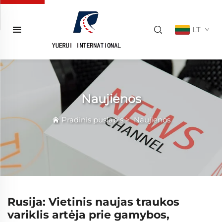
LT
Naujienos
Pradinis puslapis
>
Naujienos
Rusija: Vietinis naujas traukos
variklis artėja prie gamybos,