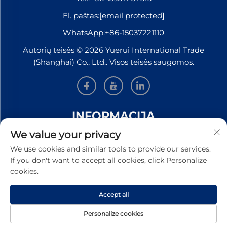
El. paštas:
[email protected]
WhatsApp:
+86-15037221110
Autorių teisės © 2026 Yuerui International Trade
(Shanghai) Co., Ltd.. Visos teisės saugomos.
INFORMACIJA
We value your privacy
Užsiregistruokite, kad gautumėte mūsų savaitinį
We use cookies and similar tools to provide our services.
naujienlaiškį
If you don't want to accept all cookies, click Personalize
cookies.
Accept all
Pateikti
Personalize cookies