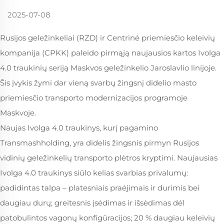
2025-07-08
Rusijos geležinkeliai (RZD) ir Centrinė priemiesčio keleivių
kompanija (CPKK) paleido pirmąją naujausios kartos Ivolga
4.0 traukinių seriją Maskvos geležinkelio Jaroslavlio linijoje.
Šis įvykis žymi dar vieną svarbų žingsnį didelio masto
priemiesčio transporto modernizacijos programoje
Maskvoje.
Naujas Ivolga 4.0 traukinys, kurį pagamino
Transmashholding, yra didelis žingsnis pirmyn Rusijos
vidinių geležinkelių transporto plėtros kryptimi. Naujausias
Ivolga 4.0 traukinys siūlo kelias svarbias privalumų:
padidintas talpa – platesniais praėjimais ir durimis bei
daugiau durų; greitesnis įsėdimas ir išsėdimas dėl
patobulintos vagonų konfigūracijos; 20 % daugiau keleivių