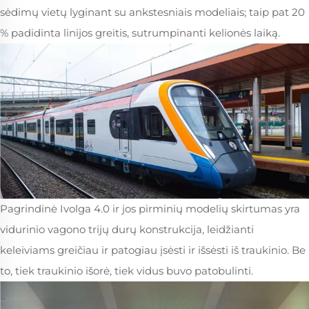
sėdimų vietų lyginant su ankstesniais modeliais; taip pat 20
% padidinta linijos greitis, sutrumpinanti kelionės laiką.
Pagrindinė Ivolga 4.0 ir jos pirminių modelių skirtumas yra
vidurinio vagono trijų durų konstrukcija, leidžianti
keleiviams greičiau ir patogiau įsėsti ir išsėsti iš traukinio. Be
to, tiek traukinio išorė, tiek vidus buvo patobulinti.