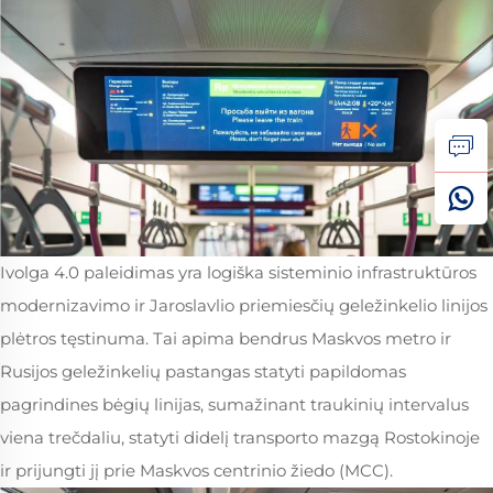
Ivolga 4.0 paleidimas yra logiška sisteminio infrastruktūros
modernizavimo ir Jaroslavlio priemiesčių geležinkelio linijos
plėtros tęstinuma. Tai apima bendrus Maskvos metro ir
Rusijos geležinkelių pastangas statyti papildomas
pagrindines bėgių linijas, sumažinant traukinių intervalus
viena trečdaliu, statyti didelį transporto mazgą Rostokinoje
ir prijungti jį prie Maskvos centrinio žiedo (MCC).