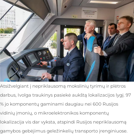
Atsižvelgiant į nepriklausomą mokslinių tyrimų ir plėtros
darbus, Ivolga traukinys pasiekė aukštą lokalizacijos lygį. 97
% jo komponentų gaminami daugiau nei 600 Rusijos
vidinių įmonių, o mikroelektronikos komponentų
lokalizacija vis dar vyksta, atspindi Rusijos nepriklausomą
gamybos gebėjimus geležinkelių transporto įrenginiuose.