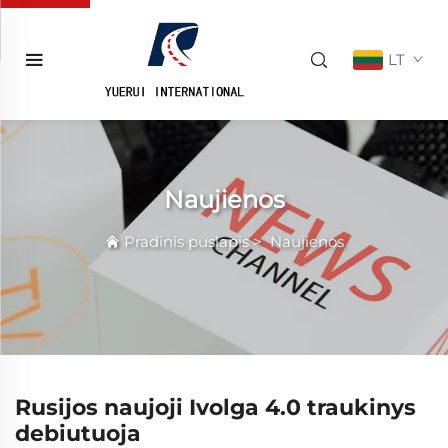
LT
Naujienos
Pradinis puslapis
>
Naujienos
Rusijos naujoji Ivolga 4.0 traukinys
debiutuoja