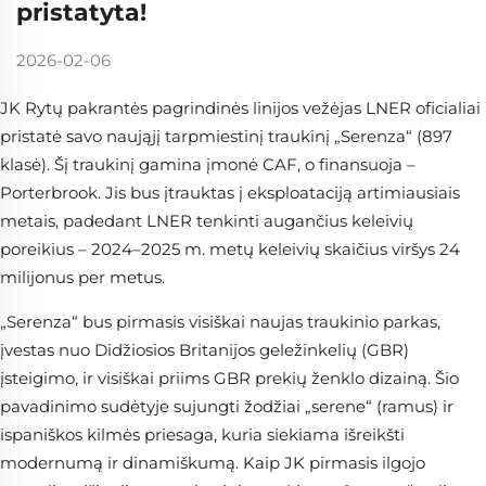
pristatyta!
2026-02-06
JK Rytų pakrantės pagrindinės linijos vežėjas LNER oficialiai
pristatė savo naująjį tarpmiestinį traukinį „Serenza“ (897
klasė). Šį traukinį gamina įmonė CAF, o finansuoja –
Porterbrook. Jis bus įtrauktas į eksploataciją artimiausiais
metais, padedant LNER tenkinti augančius keleivių
poreikius – 2024–2025 m. metų keleivių skaičius viršys 24
milijonus per metus.
„Serenza“ bus pirmasis visiškai naujas traukinio parkas,
įvestas nuo Didžiosios Britanijos geležinkelių (GBR)
įsteigimo, ir visiškai priims GBR prekių ženklo dizainą. Šio
pavadinimo sudėtyje sujungti žodžiai „serene“ (ramus) ir
ispaniškos kilmės priesaga, kuria siekiama išreikšti
modernumą ir dinamiškumą. Kaip JK pirmasis ilgojo