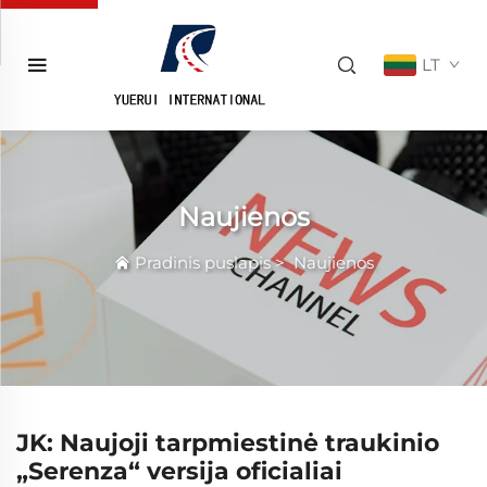
LT
Naujienos
Pradinis puslapis
>
Naujienos
JK: Naujoji tarpmiestinė traukinio
„Serenza“ versija oficialiai