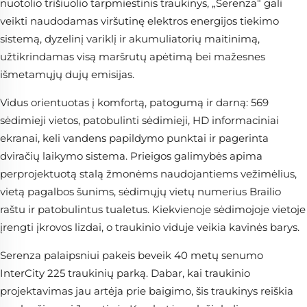
nuotolio trišiuolio tarpmiestinis traukinys, „Serenza“ gali
veikti naudodamas viršutinę elektros energijos tiekimo
sistemą, dyzelinį variklį ir akumuliatorių maitinimą,
užtikrindamas visą maršrutų apėtimą bei mažesnes
išmetamųjų dujų emisijas.
Vidus orientuotas į komfortą, patogumą ir darną: 569
sėdimieji vietos, patobulinti sėdimieji, HD informaciniai
ekranai, keli vandens papildymo punktai ir pagerinta
dviračių laikymo sistema. Prieigos galimybės apima
perprojektuotą stalą žmonėms naudojantiems vežimėlius,
vietą pagalbos šunims, sėdimųjų vietų numerius Brailio
raštu ir patobulintus tualetus. Kiekvienoje sėdimojoje vietoje
įrengti įkrovos lizdai, o traukinio viduje veikia kavinės barys.
Serenza palaipsniui pakeis beveik 40 metų senumo
InterCity 225 traukinių parką. Dabar, kai traukinio
projektavimas jau artėja prie baigimo, šis traukinys reiškia