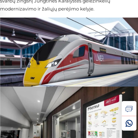
svarbų žingsnį Jungtinės Karalystės geležinkelių
modernizavimo ir žaliųjų perėjimo kelyje.