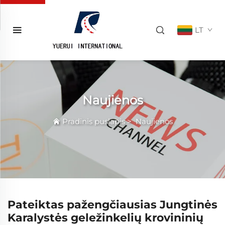
LT
Naujienos
Pradinis puslapis
>
Naujienos
Pateiktas pažengčiausias Jungtinės
Karalystės geležinkelių krovininių