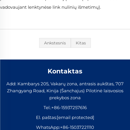
vadovaujant lenktynėse link nulinių išmetimų).
Ankstesnis
Kitas
Kontaktas
Add: Kambarys 205, Vakarų zona, antrasis aukštas, 707
Zhangyang Road, Kinija (Šanchajus) Pilotinė laisvosios
prekybos zona
Tel.:
+86-15937257616
El. paštas:
[email protected]
WhatsApp:
+86-15037221110