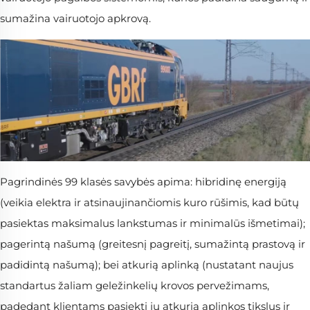
sumažina vairuotojo apkrovą.
Pagrindinės 99 klasės savybės apima: hibridinę energiją
(veikia elektra ir atsinaujinančiomis kuro rūšimis, kad būtų
pasiektas maksimalus lankstumas ir minimalūs išmetimai);
pagerintą našumą (greitesnį pagreitį, sumažintą prastovą ir
padidintą našumą); bei atkurią aplinką (nustatant naujus
standartus žaliam geležinkelių krovos pervežimams,
padedant klientams pasiekti jų atkurią aplinkos tikslus ir