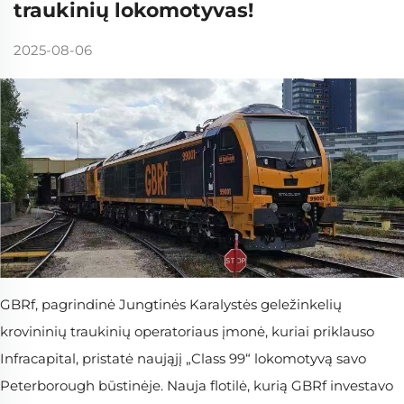
traukinių lokomotyvas!
2025-08-06
GBRf, pagrindinė Jungtinės Karalystės geležinkelių
krovininių traukinių operatoriaus įmonė, kuriai priklauso
Infracapital, pristatė naująjį „Class 99“ lokomotyvą savo
Peterborough būstinėje. Nauja flotilė, kurią GBRf investavo