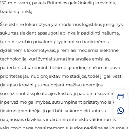
150 mln. svarų, pakeis Britanijos geležinkelių krovininių
traukinių tinklą.
Ši elektrinė lokomotyva yra modernus logistikos įrenginys,
sukurtas siekiant apsaugoti aplinką ir padidinti našumą,
turintis svarbių privalumų: lyginant su tradicinėmis
dyzelinėmis lokomotyvais, ji remiasi modernia elektrine
technologija, kuri žymiai sumažina anglies emisijas,
padedant atkarboninti tiekimo grandinę; našumas buvo
prioritetas jau nuo projektavimo stadijos, todėl ji gali vežti
daugiau krovinių sunaudojant mažiau energijos,
sumažinant eksploatacijos kaštus; ji padidina krovininį greitį
ir pervežimo galimybes, sutrumpinant pristatymo laiką
tiekimo grandinėje; ji gali būti sukomplektuota su
naujausiais davikliais ir dirbtinio intelekto valdomomis
vairuotojo pagalbos sistemomis, kurios padidina saugumą ir