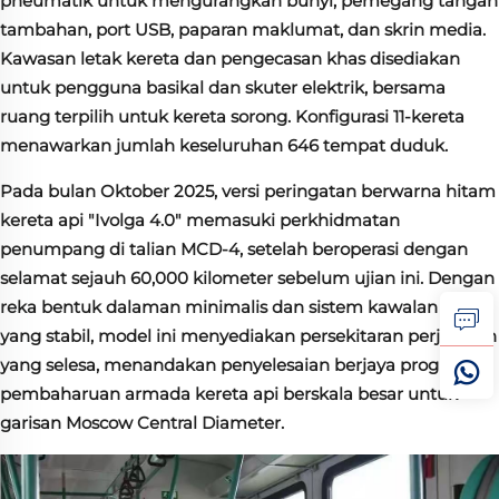
pneumatik untuk mengurangkan bunyi, pemegang tangan
tambahan, port USB, paparan maklumat, dan skrin media.
Kawasan letak kereta dan pengecasan khas disediakan
untuk pengguna basikal dan skuter elektrik, bersama
ruang terpilih untuk kereta sorong. Konfigurasi 11-kereta
menawarkan jumlah keseluruhan 646 tempat duduk.
Pada bulan Oktober 2025, versi peringatan berwarna hitam
kereta api "Ivolga 4.0" memasuki perkhidmatan
penumpang di talian MCD-4, setelah beroperasi dengan
selamat sejauh 60,000 kilometer sebelum ujian ini. Dengan
reka bentuk dalaman minimalis dan sistem kawalan iklim
yang stabil, model ini menyediakan persekitaran perjalanan
yang selesa, menandakan penyelesaian berjaya program
pembaharuan armada kereta api berskala besar untuk
garisan Moscow Central Diameter.