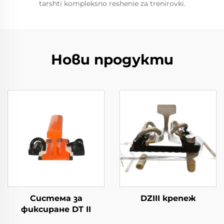
tarshti kompleksno reshenie za trenirovki.
Нови продукти
Система за
DZIII крепеж
фиксиране DT II