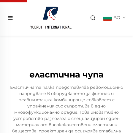
BG
еластична чупа
Еластичната палка представлява революционно
напредване в оборудването за фитнес и
реабилитация, комбинираще гъвкавост с
упражнения със съпротива в едно
многофункционално оръдие. Това иновативно
устройство разполага с специализиран ядрен
материал от висококачествени еластични
вещества, проектиран да осигурява стабилна