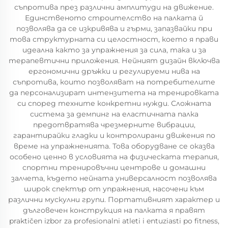
съпротива през различни амплитуди на движение.
Единственото строителство на палката й
позволява да се изкривява и гърми, запазвайки при
това структурната си целостност, което я прави
идеална както за упражнения за сила, така и за
терапевтични приложения. Нейният дизайн включва
ергономични дръжки и регулируеми нива на
съпротива, които позволяват на потребителите
да персонализират интензитета на тренировката
си според техните конкретни нужди. Сложната
система за демпинг на еластичната палка
предотвратява чрезмерните вибрации,
гарантирайки гладки и контролирани движения по
време на упражненията. Това оборудване се оказва
особено ценно в условията на физическата терапия,
спортни тренировъчни центрове и домашни
залчета, където нейната универсалност позволява
широк спектър от упражнения, насочени към
различни мускулни групи. Портативният характер и
дълговечен конструкция на палката я правят
praktičen izbor za profesionalni atleti i entuziasti po fitness,