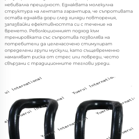
небивална прецизност. Еднаквата молекулна
структура на лентата гарантира, че съпротивата
остава еднаква дори след хиляди повторения,
запазвайки ефективността си с течение на
времето. Революционният подход към
тренировката със съпротива позволява на
потребители да целенасочено стимулират
определени групи мускули, като същевременно
намаляват риска от стрес или повреди, често
свързани с традиционните теглови уреди.