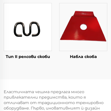
Тип II релсови скоби
Набла скоба
Еластичната чешма предлага много
привлекателни предимства, които я
отличават от традиционното тренировно
оборудване. Първо, иновативният ѝ дизайн