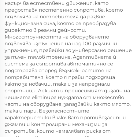
насърчва естествени движения, като
предоставя постепенно съпротива, което
позволява на потребителя да развие
функционална сила, която се преобразува
директно в реални дейности.
Многострунността на оборудването
позволява изпълнение на над 100 различни
упражнения, правейки го универсално решение
за пълен тялов тренинг. Адаптивната й
система за съпротива автоматично се
подстраява според възможностите на
потребителя, което я прави подходяща
както за новачци, така и за напреднали
спортници. Лекият и преносимият дизайн на
чешмата eliminира нуждата от множество
части на оборудване, запазвайки както място,
така и пари. Безопасностните
характеристики включват противозасипни
джампи и контролирани механизми за
съпротива, които намаляват риска от