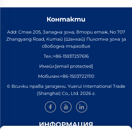
Контакти
Add: Стая 205, Западна зона, втори етаж, No 707
Zhangyang Road, Китай (Шанхай) Пилотна зона за
свободна търговия
Тел.:
+86-15937257616
Имейл:
[email protected]
Мобилен:
+86-15037221110
© Всички права запазени. Yuerui International Trade
(Shanghai) Co., Ltd. 2026 г.
ИНФОРМАЦИЯ