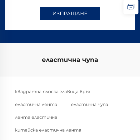
ИЗПРАЩАНЕ
еластична чупа
квадратна плоска главица връх
еластична лента
еластична чупа
лента еластична
китайска еластична лента