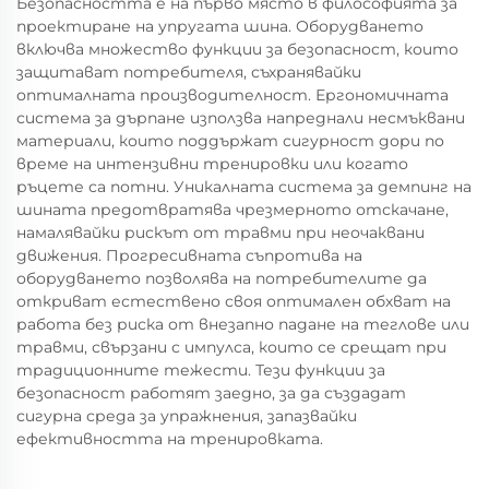
Безопасността е на първо място в философията за
проектиране на упругата шина. Оборудването
включва множество функции за безопасност, които
защитават потребителя, съхранявайки
оптималната производителност. Ергономичната
система за дърпане използва напреднали несмъквани
материали, които поддържат сигурност дори по
време на интензивни тренировки или когато
ръцете са потни. Уникалната система за демпинг на
шината предотвратява чрезмерното отскачане,
намалявайки рискът от травми при неочаквани
движения. Прогресивната съпротива на
оборудването позволява на потребителите да
откриват естествено своя оптимален обхват на
работа без риска от внезапно падане на теглове или
травми, свързани с импулса, които се срещат при
традиционните тежести. Тези функции за
безопасност работят заедно, за да създадат
сигурна среда за упражнения, запазвайки
ефективността на тренировката.