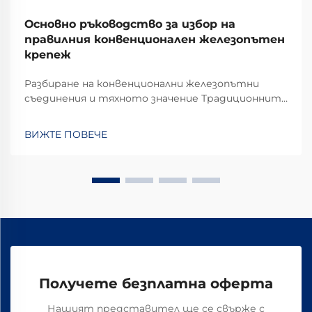
Основно ръководство за избор на
правилния конвенционален железопътен
крепеж
Разбиране на конвенционални железопътни
съединения и тяхното значение Традиционните
железопътни съединения играят критична
роля за стабилността и безопасността на
ВИЖТЕ ПОВЕЧЕ
железопътните линии в ежедневната
оперативна употреба. Повечето системи
разчитат на стандартни компоненти,
включващи болтове, гайки и...
Получете безплатна оферта
Нашият представител ще се свърже с