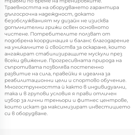
травми по време на тренировките.
Траевността на оборудването гарантира
дългосрочна надеждност, докато
безобслужваният му дизайн не изисква
допълнителни грижи освен основното
чистене. Потребителите ползват от
подобрена координация и баланс благодарение
на уникалните й свойства за оскаране, които
ангажират стабилизиращите мускули през
всеки движение. Прогресивната природа на
съпротивата позволява постепенно
развитие на сила, правейки я идеална за
реабилитационни цели и спортово обучение.
Многострунността ѝ както в индивидуални,
така и в групови условия я прави отличен
избор за лични треньори и фитнес центрове,
които искат да максимизират инвестицието
си в оборудване.