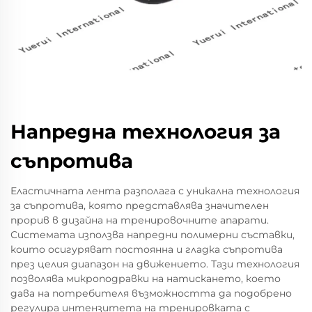
Напредна технология за
съпротива
Еластичната лента разполага с уникална технология
за съпротива, която представлява значителен
прорив в дизайна на тренировочните апарати.
Системата използва напредни полимерни съставки,
които осигуряват постоянна и гладка съпротива
през целия диапазон на движението. Тази технология
позволява микроподравки на натискането, което
дава на потребителя възможността да подобрено
регулира интензитета на тренировката с