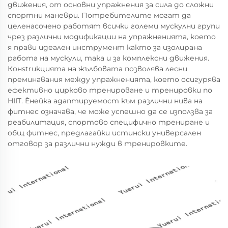
движения, от основни упражнения за сила до сложни
спортни маневри. Потребителите могат да
целенасочено работят всички големи мускулни групи
чрез различни модификации на упражненията, което
я прави идеален инструмент както за изолирана
работа на мускули, така и за комплексни движения.
Конstrukцията на жълбовата позволява лесни
преминавания между упражненията, което осигурява
ефективно цирково тренироване и тренировки по
HIIT. Ѐнейка адаптируемост към различни нива на
фитнес означава, че може успешно да се използва за
реабилитация, спортово специфично трениране и
общ фитнес, предлагайки истински универсален
отговор за различни нужди в тренировките.