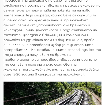
Процесът на циклиране не само запазва ценно
дълбочинно пространство, но и предлага екологично
съзнателна алтернатива на покупката на нови
материали. Тези спореди, които вече са служили за
своето основно предназначение, притежават
десетилетия от устойчивост към времето и
конструкционна целостност. Продължаването на
техното използване в жилищни и комерциални
приложения удължава техния жизнен цикъл, правейки
ги екологично отговорен избор за съзнателните
потребители. Консервационните behandlings, които
тези спореди получават по време на
първоначалното си производство, гарантират, че
те остават полезни дълго след своята
железопътна служебна жизнь, често продължавайки
още 15-20 години в ландшафтни приложения.