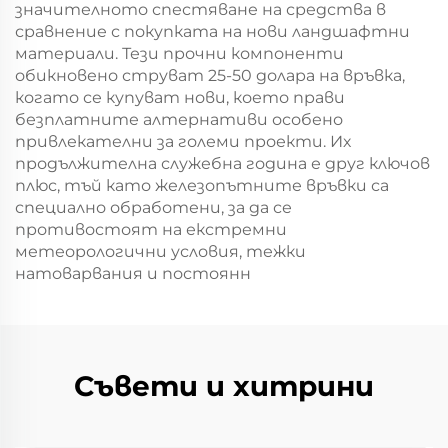
значителното спестяване на средства в
сравнение с покупката на нови ландшафтни
материали. Тези прочни компоненти
обикновено струват 25-50 долара на връвка,
когато се купуват нови, което прави
безплатните алтернативи особено
привлекателни за големи проекти. Их
продължителна служебна година е друг ключов
плюс, тъй като железопътните връвки са
специално обработени, за да се
противостоят на екстремни
метеорологични условия, тежки
натоварвания и постоянн
Съвети и хитрини