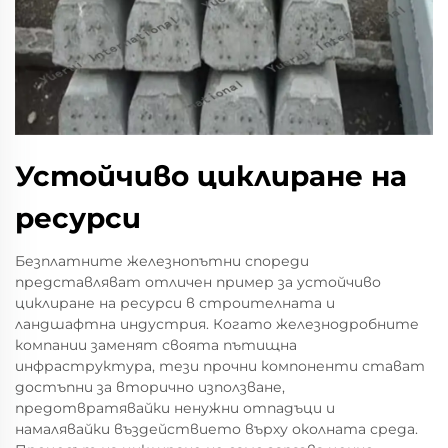
Устойчиво циклиране на
ресурси
Безплатните железнопътни спореди
представляват отличен пример за устойчиво
циклиране на ресурси в строителната и
ландшафтна индустрия. Когато железнодробните
компании заменят своята пътищна
инфраструктура, тези прочни компоненти стават
достъпни за вторично използване,
предотвратявайки ненужни отпадъци и
намалявайки въздействието върху околната среда.