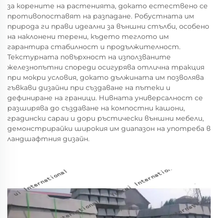
за корените на растенията, докато естествено се
противопоставят на разпадане. Робустната им
природа ги прави идеални за външни стълби, особено
на наклонени терени, където теглото им
гарантира стабилност и продължителност.
Текстурната повърхност на използваните
железнопътни спореди осигурява отлична тракция
при мокри условия, докато дължината им позволява
гъвкави дизайни при създаване на пътеки и
дефиниране на граници. Нивната универсалност се
разширява до създаване на компостни кашони,
градински сараи и дори ръстически външни мебели,
демонстрирайки широкия им диапазон на употреба в
ландшафтния дизайн.