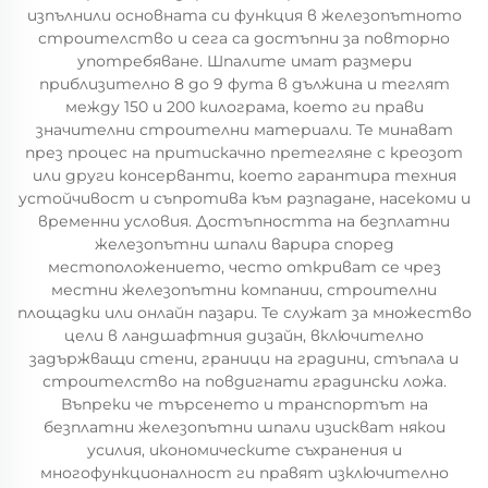
изпълнили основната си функция в железопътното
строителство и сега са достъпни за повторно
употребяване. Шпалите имат размери
приблизително 8 до 9 фута в дължина и теглят
между 150 и 200 килограма, което ги прави
значителни строителни материали. Те минават
през процес на притискачно претегляне с креозот
или други консерванти, което гарантира техния
устойчивост и съпротива към разпадане, насекоми и
временни условия. Достъпността на безплатни
железопътни шпали варира според
местоположението, често откриват се чрез
местни железопътни компании, строителни
площадки или онлайн пазари. Те служат за множество
цели в ландшафтния дизайн, включително
задържващи стени, граници на градини, стъпала и
строителство на повдигнати градински ложа.
Въпреки че търсенето и транспортът на
безплатни железопътни шпали изискват някои
усилия, икономическите съхранения и
многофункционалност ги правят изключително