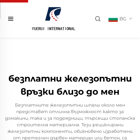
BG
безплатни железопътни
връзки близо до мен
Безплатните железопътни шпалы около мен
представят отлична възможност както за
домакини, така и за подрядници, търсещи стопанска
строителна материална. Тези рециклирани
железопътни компоненти, обикновено изработени
от претеглен дървен материал или бетон, са