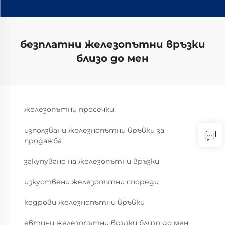
безплатни железопътни връзки
близо до мен
железопътни пресечки
използвани железнопътни връвки за
продажба
закупуване на железопътни връзки
изкуствени железопътни спореди
кедрови железнопътни връвки
евтини железопътни връзки близо до мен