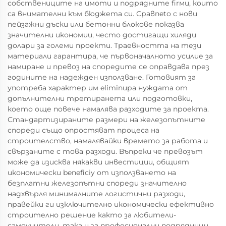
собствениците на имоти и подрядните firми, които
са внимателни към бюджета си. Сравnetо с нови
пейзажни дъски или бетонни блокове показва
значителни икономии, често достигащи хиляди
долари за големи проекти. Траевността на тези
материали гарантира, че първоначалното усилие за
намиране и превоз на споредите се оправдава през
годините на надежден използване. Готовият за
употреба характер им eliminира нуждата от
допълнителни третиранета или подготовки,
което още повече намалява разходите за проекта.
Стандартизираните размери на железопътните
спореди също опростяват процеса на
строителство, намалявайки времето за работа и
свързаните с това разходи. Въпреки че превозът
може да изисква някакви инвестиции, общият
икономически beneficiy от използването на
безплатни железопътни спореди значително
надхвърля минималните логистични разходи,
правейки ги изключително икономически ефективно
строително решение както за любители-
самоучители, така и за професионални подрядници.