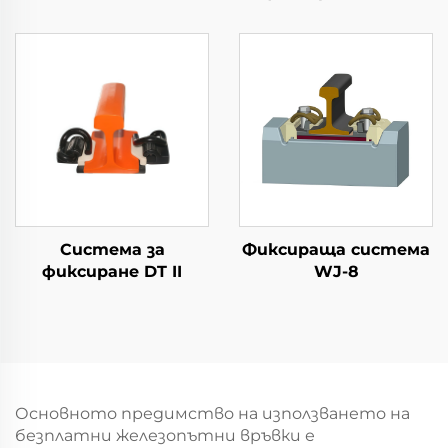
Система за
Фиксираща система
фиксиране DT II
WJ-8
Основното предимство на използването на
безплатни железопътни връвки е