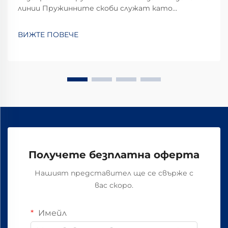
линии Пружинните скоби служат като
специални съединителни елементи, които
изпълняват ключова роля в железопътните
ВИЖТЕ ПОВЕЧЕ
системи по целия свят. Те осигуряват
правилното фиксиране на релсите, така че
всичко да остане на първоначалното си място.
Какво прави тези скоби ефективни...
Получете безплатна оферта
Нашият представител ще се свърже с
вас скоро.
Имейл