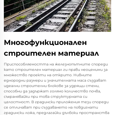
Многофункционален
строителен материал
Приспособляемостта на железнопътните спореди
като строителен материал ги прави неоценими за
множество проекти на открито. Нивните
еднородни размери и значителната маса създават
идеални строителни блокове за удрящи стени,
способни да задържат голямо количество почва,
съхранявайки при това структурната си
целостност. В градински приложения тези спореди
се отличават при създаването на повдигнати
градински ложа, предлагайки дълбоки пространства