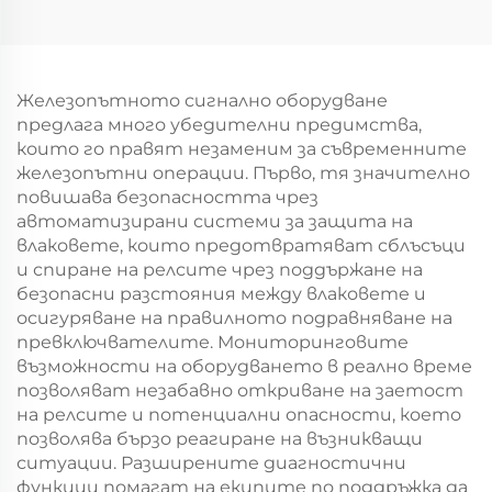
Железопътното сигнално оборудване
предлага много убедителни предимства,
които го правят незаменим за съвременните
железопътни операции. Първо, тя значително
повишава безопасността чрез
автоматизирани системи за защита на
влаковете, които предотвратяват сблъсъци
и спиране на релсите чрез поддържане на
безопасни разстояния между влаковете и
осигуряване на правилното подравняване на
превключвателите. Мониторинговите
възможности на оборудването в реално време
позволяват незабавно откриване на заетост
на релсите и потенциални опасности, което
позволява бързо реагиране на възникващи
ситуации. Разширените диагностични
функции помагат на екипите по поддръжка да