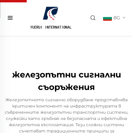
BG
железопътни сигнални
съоръжения
Железопътното сигнално оборудване представлява
критичен компонент на инфраструктурата в
съвременните железопътни транспортни системи,
служейки като гръбнак на безопасната и ефективна
железопътна експлоатация. Тези сложни системи
съчетават традиционните принципи за