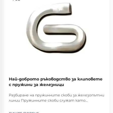
Най-доброто ръководство за клиповете
с пружини за железници
Разбиране на пружинните скоби за железопътни
линии Пружинните скоби служат като
специални съединителни елементи, които
изпълняват ключова роля в железопътните