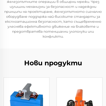
железопътните операции в обширни мрежи. Чрез
излишни механизми за безопасност и надеждни
принципи на проектиране, железопътното сигнално
оборудване поддържа най-високите стандарти за
експлоатационна безопасност, като същевременно
улеснява ефективното движение на влаковете и
предотвратява потенциални злополуки или
конфликти.
Нови продукти