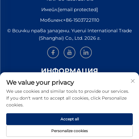
Имейл:
[email protected]
Мобилен:
+86-15037221110
© Всички права запазени. Yuerui International Trade
(Shanghai) Co., Ltd. 2026 г.
ИНФОРМАЦИЯ
We value your privacy
Запишете се, за да получавате нашия седмичен
We use cookies and similar tools to provide our services.
бюлетин
If you don't want to accept all cookies, click Personalize
cookies.
Accept all
ИЗПРАЩАНЕ
Personalize cookies