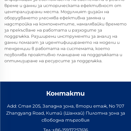
време и данни за историческата ефективност от
централизирани места. Модулният дизайн на
оборудването улеснява ефективна замяна и
надстройка на компонентите, намалявайки времето
за прекъсване на работата и разходите за
поддръжка. Разширени инструменти за анализ на
данни помагат за идентифицирането на модели и
тенденции в работата на системата, което
позволява проактивно планиране на поддръжката и
оптимизиране на ресурсите за поддръжка.
Контакти
Add: Стая 205, Западна зона, втори етаж, No 707
Zhangyang Road, Китай (Шанхай) Пилотна зона за
свободна търговия
Тел.:
+86-15937257616