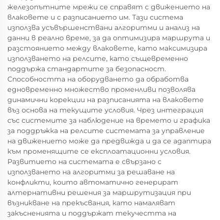
железопътните мрежи се справят с движението на
влаковете и с разписанието им. Тази система
използва усъвършенствани алгоритми и анализ на
данни в реално време, за да оптимизира маршрута и
разстоянието между влаковете, като максимизира
използването на релсите, като същевременно
поддържа стандартите за безопасност.
Способността на оборудването да обработва
едновременно множество променливи позволява
динамични корекции на разписанията на влаковете
въз основа на текущите условия. Чрез интеграция
със системите за наблюдение на времето и графика
за поддръжка на релсите системата за управление
на движението може да предвижда и да се адаптира
към променящите се експлоатационни условия.
Развитието на системата е свързано с
използването на алгоритми за решаване на
конфликти, които автоматично генерират
алтернативни решения за маршрутизация при
възникване на прекъсвания, като намаляват
закъсненията и поддържат текучестта на