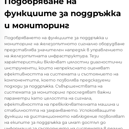
Подобряване на
функциите за поддръжка
и мониторинг
Подобряването на функциите за поддръжка и
мониторинг на железопътното сигнално оборудване
представлява значителен напредък в управлението
на железопътната инфраструктура. Тези
характеристики включват цялостни диагностични
инструменти, които непрекъснато оценяват
ефективността на системата и състоянието на
компонентите, което позволява предсказуеми
подходи за поддръжка. Съвършенствата на
системата за мониторинг проследяват важни
параметри като целостта на сигнала,
ефективността на превключвателната машина и
стабилността на захранването. Успокояващите
функции на дистанционното наблюдение позволяват
на екипите за поддръжка да имат достъп до
информация за състоянието на системата в реално