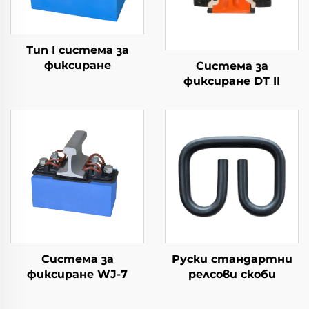
Тип I система за
фиксиране
Система за
фиксиране DT II
Система за
Руски стандартни
фиксиране WJ-7
релсови скоби