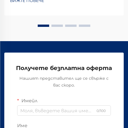
ВИЖТЕ ПОВЕЧЕ
системи по целия свят. Те осигуряват
правилното фиксиране на релсите, така че
всичко да остане на първоначалното си място.
Какво прави тези скоби ефективни...
Получете безплатна оферта
Нашият представител ще се свърже с
вас скоро.
Имейл
0/100
Име