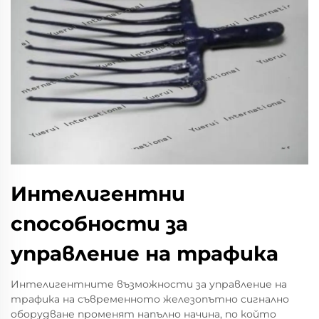
Интелигентни
способности за
управление на трафика
Интелигентните възможности за управление на
трафика на съвременното железопътно сигнално
оборудване променят напълно начина, по който