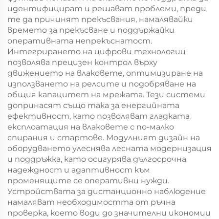
идентифицират и решават проблеми, преди
те да причинят прекъсвания, намалявайки
времето за прекъсване и поддържайки
оперативната непрекъснатост.
Интегрирането на цифрови технологии
позволява прецизен контрол върху
движението на влаковете, оптимизиране на
използването на релсите и подобряване на
общия капацитет на мрежата. Тези системи
допринасят също така за енергийната
ефективност, като позволяват гладката
експлоатация на влаковете с по-малко
спирания и стартове. Модулният дизайн на
оборудването улеснява лесната модернизация
и поддръжка, като осигурява дългосрочна
надеждност и адаптивност към
променящите се оперативни нужди.
Устройствата за дистанционно наблюдение
намаляват необходимостта от ръчна
проверка, което води до значителни икономии