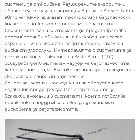
системи за откриване. Разширените алгоритми
обработват тази информация в реално време, като
автоматично прилагат протоколи за безопасност,
когато се открият потенциални опасности.
Способността на системата да предотвратява
противоречиви движения на влакове и да налага
ограничения на скоростта значително намалява
риска от злополуки. Интеграцията с системите за
положително управление на влаковете (PTC)
осигурява допълнителен надзор на безопасността,
като гарантира, че влаковете поддържат безопасни
скорости и спиращи разстояния.
Самодиагностичните функции на оборудването
незабавно предупреждават операторите за
всякакви аномалии в системата, което позволява
проактивна поддръжка и свежда до минимум
рисковете за безопасността.