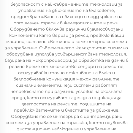
безопасност с най-съвременните технологии за
управление на движението на влаковете,
предотвратяване на сблъсъци и поддържане на
оптимален трафик в железопътните мрежи.
Оборудването включва различни взаимосвързани
компоненти като вериги за релси, превключващи
машини, сигнални светлини и компютърни системи
за управление. Съвременното железопътно сигнално
оборудване използва усъвършенствана технология,
базирана на микропроцесори, за обработка на данни в
реално време от множество сензори на релсите,
осигурявайки точно откриване на влака и
безпроблемна комуникация между различните
сигнални елементи. Тези системи работят
непрекъснато при различни условия на околната
среда, като осигуряват надеждна индикация за
заетостта на релсите, позициите на
превключвателите и властите за движение.
Оборудването се интегрира с централизирани
системи за управление на трафика, което позволява
дистанционно наблюдение и управление на