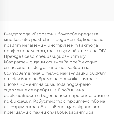
Гнездото за квадратни болтове предлага
множество praktichni предимства, които го
правят незаменим инструмент както за
професионалисти, така и за любители на DIY.
Прежде всего, специализираният му
квадратен дизайн осигурява превъзходно
стискане на квадратните главици на
болтовете, значително намалявайки рискът
от скъсване по време на приложенията с
висока моментна сила. Това подобрено
сцепление се превръща в повишена
ефективност и безопасност при операциите
по фиксация. Робустното строителство на
инструмента, обикновено изграждано от
премиални стални сплавове, гарантира