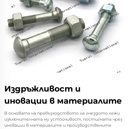
Издръжливост и
иновации в материалите
В основата на превъзходството на гнездото лежи
изключителната му устойчивост, постигната чрез
иновации в материалите и производствените