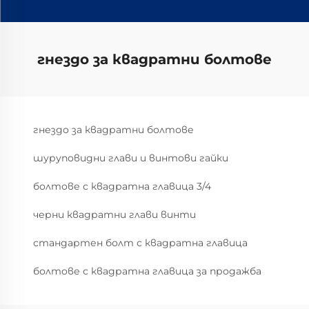
гнездо за квадратни болтове
гнездо за квадратни болтове
шуруповидни глави и винтови гайки
болтове с квадратна главица 3/4
черни квадратни глави винти
стандартен болт с квадратна главица
болтове с квадратна главица за продажба