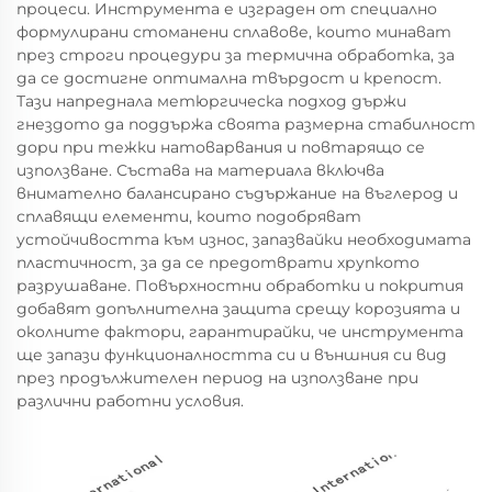
процеси. Инструмента е изграден от специално
формулирани стоманени сплавове, които минават
през строги процедури за термична обработка, за
да се достигне оптимална твърдост и крепост.
Тази напреднала метюргическа подход държи
гнездото да поддържа своята размерна стабилност
дори при тежки натоварвания и повтарящо се
използване. Състава на материала включва
внимателно балансирано съдържание на въглерод и
сплавящи елементи, които подобряват
устойчивостта към износ, запазвайки необходимата
пластичност, за да се предотврати хрупкото
разрушаване. Повърхностни обработки и покрития
добавят допълнителна защита срещу корозията и
околните фактори, гарантирайки, че инструмента
ще запази функционалността си и външния си вид
през продължителен период на използване при
различни работни условия.