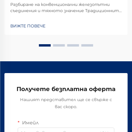
Разбиране на конвенционални железопътни
съединения и тяхното значение Традиционните
железопътни съединения играят критична
роля за стабилността и безопасността на
ВИЖТЕ ПОВЕЧЕ
железопътните линии в ежедневната
оперативна употреба. Повечето системи
разчитат на стандартни компоненти,
включващи болтове, гайки и...
Получете безплатна оферта
Нашият представител ще се свърже с
вас скоро.
Имейл