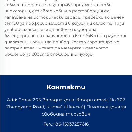
съвместимост се разширява през множество
индустрии, от автомобилна реставрация до
запазване на исторически сгради, правейки го ценен
актив за професионалисти в различни области. Тази
универсалност е още повече подобрена
благодарение на наличието на всеобхватни размерни
диапазони и опции за привод, което гарантира, че
потребители могат да намерят идеалното
решение за своите специфични нужди.
Контакти
Add: Стая 205, Западна зона, втори етаж, No 707
Zhangyang Road, Китай (Шанхай) Пилотна зона за
свободна търговия
Тел.:
+86-15937257616