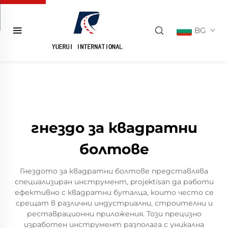
BG
гнездо за квадратни
болтове
Гнездото за квадратни болтове представлява
специализиран инструмент, projektisan да работи
ефективно с квадратни буталца, които често се
срещат в различни индустриални, строителни и
реставрационни приложения. Този прецизно
изработен инструмент разполага с уникална