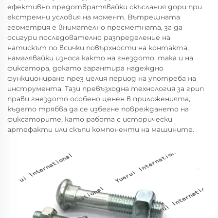
ефективно предотвратявайки скъслания дори при
екстремни условия на момент. Вътрешната
геометрия е внимателно пресметната, за да
осигури последователно разпределение на
натискът по всички повърхности на контакта,
намалявайки износа както на гнездото, така и на
фиксатора, докато гарантира надеждно
функциониране през целия период на употреба на
инструмента. Тази превъзходна технология за грип
прави гнездото особено ценен в приложенията,
където трябва да се избегне повреждането на
фиксаторите, като работа с исторически
артефакти или скъпи компоненти на машините.