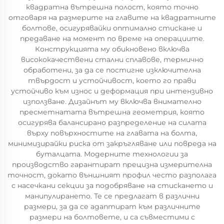
квадратна вътрешна полост, която точно
отговаря на размерите на главите на квадратните
болтове, осигурявайки оптимално стискане и
предаване на момент по време на операциите.
Конструкцията му обикновено включва
висококачествени стални сплавове, термично
обработени, за да се постигне изключителна
твърдост и устойчивост, което го прави
устойчиво към износ и деформация при интензивно
използване. Дизайнът му включва внимателно
пресметнатата вътрешна геометрия, която
осигурява балансирано разпределение на силата
върху повърхностите на главата на болта,
минимизирайки риска от закръгляване или повреда на
буталцата. Модерните технологии за
производство гарантират прецизна измерителна
точност, докато външният профил често разполага
с насечкани секции за подобряване на стискането и
манипулирането. Те се предлагат в различни
размери, за да се адаптират към различните
размери на болтовете, и са съвместими с