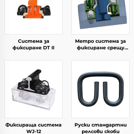
Система за
Метро система за
фиксиране DT II
фиксиране срещу
вибрации
Фиксираща система
Руски стандартни
WJ-12
релсови скоби