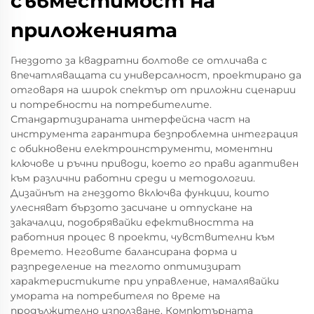
съвместимост на
приложенията
Гнездото за квадратни болтове се отличава с
впечатляващата си универсалност, проектирано да
отговаря на широк спектър от приложни сценарии
и потребности на потребителите.
Стандартизираната интерфейсна част на
инструмента гарантира безпроблемна интеграция
с обикновени електроинструменти, моментни
ключове и ръчни приводи, което го прави адаптивен
към различни работни среди и методологии.
Дизайнът на гнездото включва функции, които
улесняват бързото засичане и отпускане на
закачалци, подобрявайки ефективността на
работния процес в проекти, чувствителни към
времето. Неговите балансирана форма и
разпределение на теглото оптимизират
характеристиките при управление, намалявайки
умората на потребителя по време на
продължително използване. Компютърната