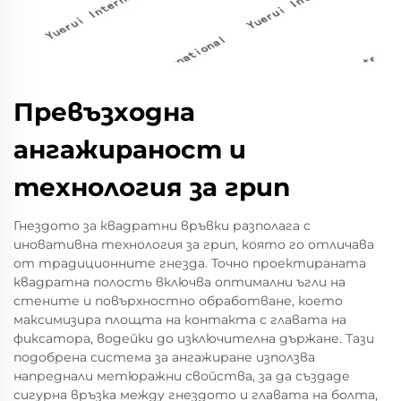
Превъзходна
ангажираност и
технология за грип
Гнездото за квадратни връвки разполага с
иновативна технология за грип, която го отличава
от традиционните гнезда. Точно проектираната
квадратна полость включва оптимални ъгли на
стените и повърхностно обработване, което
максимизира площта на контакта с главата на
фиксатора, водейки до изключителна държане. Тази
подобрена система за ангажиране използва
напреднали метюражни свойства, за да създаде
сигурна връзка между гнездото и главата на болта,