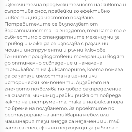
изключителна продължителност на живота и
съпротива снос, правейки го ефективно
инвестиция за честото ползване.
Потребителите се възползват от
версатилността на гнездото, тъй като то е
съвместимо с стандартните механизми за
привод и може да се използва с различни
мощни инструменти и ръчни ключове.
Точните производствени толеранции водят
до оптимално съвпадение и намалена
тръшкавост на фиксаторите, което помага
да се запази цялостта на ценни или
исторически компоненти. Дизайнът на
гнездото позволява по-добро разпределение
на силата, минимизирайки риска от повреда
както на инструмента, така и на фиксатора
по време на ползването. За проектите по
рестауриране на антикварна мебел или
машинария тези гнезда са незаменими, тъй
като са специфично подходящи за работа с