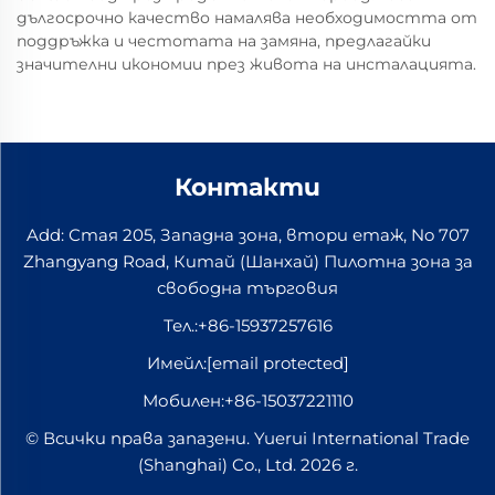
дългосрочно качество намалява необходимостта от
поддръжка и честотата на замяна, предлагайки
значителни икономии през живота на инсталацията.
Контакти
Add: Стая 205, Западна зона, втори етаж, No 707
Zhangyang Road, Китай (Шанхай) Пилотна зона за
свободна търговия
Тел.:
+86-15937257616
Имейл:
[email protected]
Мобилен:
+86-15037221110
© Всички права запазени. Yuerui International Trade
(Shanghai) Co., Ltd. 2026 г.