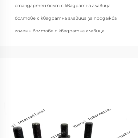
стандартен болт с квадратна главица
болтове с квадратна главица за продажба
големи болтове с квадратна главица