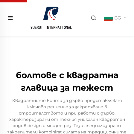
BG
болтове с квадратна
главица за тежест
Квадратните винти за дърво представляват
ключово решение за закрепяване в
строителството и при работи с дърво,
характеризирани от техния уникален квадратен
ходов design и мощен рез. Тези специализирани
закрепители kombinirat силата на традиционните