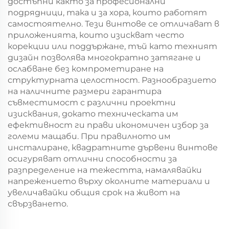
достъпни както за професионални
подрядници, така и за хора, които работят
самостоятелно. Тези винтове се отличават в
приложенията, които изискват често
корекции или поддържане, тъй като техният
дизайн позволява многократно затягане и
ослабване без компрометиране на
структурната целостност. Разнообразието
на наличните размери гарантира
съвместимост с различни проектни
изисквания, докато техническата им
ефективност ги прави икономичен избор за
големи мащаби. При правилното им
инсталиране, квадратните дървени винтове
осигуряват отлични способности за
разпределение на тежестта, намалявайки
напрежението върху околните материали и
увеличавайки общия срок на живот на
свързването.