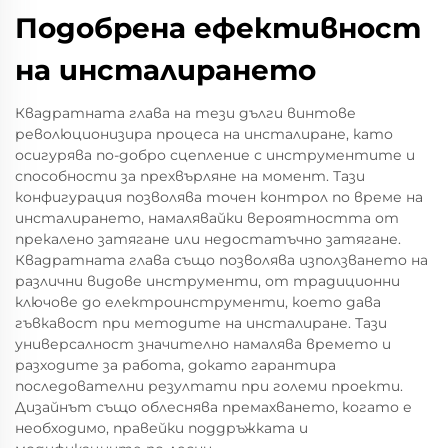
Подобрена ефективност
на инсталирането
Квадратната глава на тези дълги винтове
революционизира процеса на инсталиране, като
осигурява по-добро сцепление с инструментите и
способности за прехвърляне на момент. Тази
конфигурация позволява точен контрол по време на
инсталирането, намалявайки вероятността от
прекалено затягане или недостатъчно затягане.
Квадратната глава също позволява използването на
различни видове инструменти, от традиционни
ключове до електроинструменти, което дава
гъвкавост при методите на инсталиране. Тази
универсалност значително намалява времето и
разходите за работа, докато гарантира
последователни резултати при големи проекти.
Дизайнът също облеснява премахването, когато е
необходимо, правейки поддръжката и