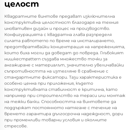
целост
Квадратните винтове предават изключителна
конструктивна целостност благодаря на техния
иновативен дизайн и процес на производство.
Конфигурацията с квадратна глава разпределя
силата равnomerno по време на инсталирането,
предотвратявайки концентрация на напреженията,
които биха могли да доведат до повреда. Глъбокият
нишкестpattern създава множество точки за
ангажиране с материалът, значително увеличавайки
съпротивността на изтегляне в сравнение с
стандартните фиксатори. Тази характеристика е
особено ценна при приложения, където
конструктивната стабилност е критична, като
например при строителство на тераси или монтаж
на тежки балки. Способността на винтовете да
поддържат постоянното натягане с течение на
времето гарантира дългосрочна надеждност, дори
при променливи товарни условия и околните
стресове.