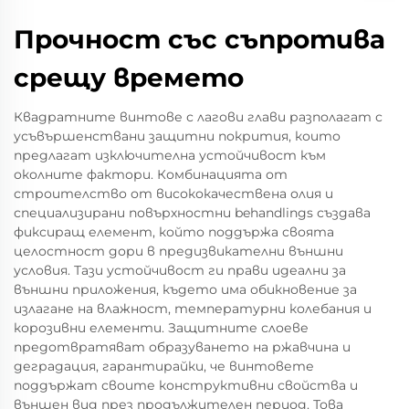
Прочност със съпротива
срещу времето
Квадратните винтове с лагови глави разполагат с
усъвършенствани защитни покрития, които
предлагат изключителна устойчивост към
околните фактори. Комбинацията от
строителство от висококачествена олия и
специализирани повърхностни behandlings създава
фиксиращ елемент, който поддържа своята
целостност дори в предизвикателни външни
условия. Тази устойчивост ги прави идеални за
външни приложения, където има обикновение за
излагане на влажност, температурни колебания и
корозивни елементи. Защитните слоеве
предотвратяват образуването на ржавчина и
деградация, гарантирайки, че винтовете
поддържат своите конструктивни свойства и
външен вид през продължителен период. Това