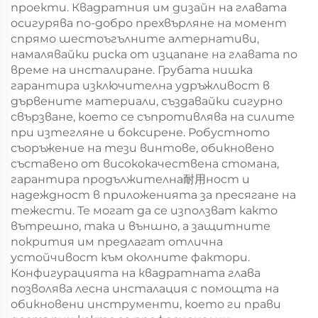
проекти. Квадратния им дизайн на главата
осигурява по-добро прехвърляне на момент
спрямо шестоъгълните алтернативи,
намалявайки риска от изцапане на главата по
време на инсталиране. Грубата нишка
гарантира изключителна удръжливост в
дървените материали, създавайки сигурно
свързване, което се съпротивлява на силите
при изтегляне и боксирене. Робустното
съоръжение на тези винтове, обикновено
съставено от висококачествена стомана,
гарантира продължителна耐用ност и
надеждност в приложенията за пресягане на
тежести. Те могат да се използват както
вътрешно, така и външно, а защитните
покрития им предлагат отлична
устойчивост към околните фактори.
Конфигурацията на квадратната глава
позволява лесна инсталация с помощта на
обикновени инструменти, което ги прави