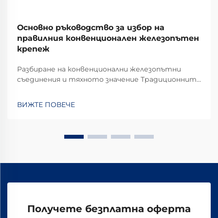
Основно ръководство за избор на
правилния конвенционален железопътен
крепеж
Разбиране на конвенционални железопътни
съединения и тяхното значение Традиционните
железопътни съединения играят критична
роля за стабилността и безопасността на
ВИЖТЕ ПОВЕЧЕ
железопътните линии в ежедневната
оперативна употреба. Повечето системи
разчитат на стандартни компоненти,
включващи болтове, гайки и...
Получете безплатна оферта