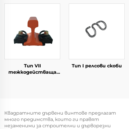
Тип VII
Тип I релсови скоби
тежкодействаща
система за
фиксиране на
железопътни релси
Квадратните дървени винтове предлагат
много предимства, които ги правят
незаменими за строителни и дърворезни