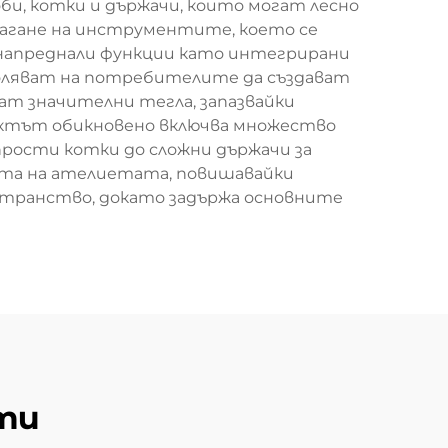
би, котки и държачи, които могат лесно
лагане на инструментите, което се
напреднали функции като интегрирани
оляват на потребителите да създават
ат значителни тегла, запазвайки
ктът обикновено включва множество
прости котки до сложни държачи за
ята на ателиетата, повишавайки
странство, докато задържа основните
ти