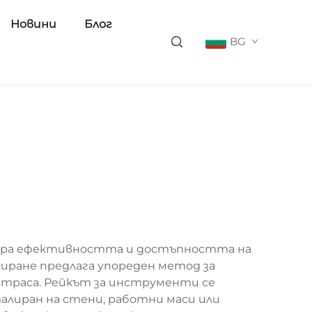
Новини
Блог
BG
изира ефективността и достъпността на
иране предлагa упореден метод за
 траса. Рейкът за инструменти се
алиран на стени, работни маси или