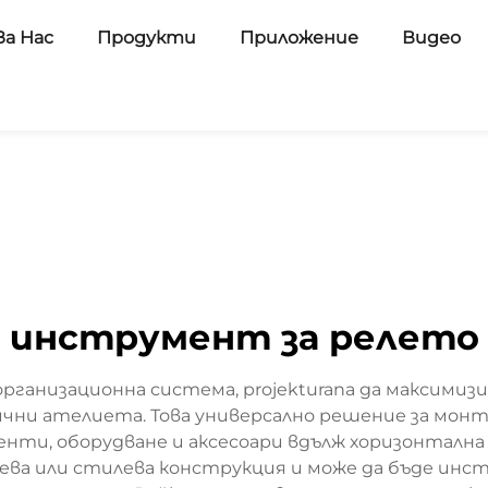
За Нас
Продукти
Приложение
Видео
инструмент за релето
рганизационна система, projekturana да максим
ни ателиета. Това универсално решение за монт
енти, оборудване и аксесоари вдълж хоризонтална
ева или стилева конструкция и може да бъде инст