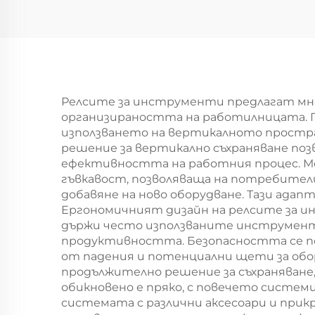
жел
Релсите за инструменти предлагат мн
организираността на работилницата. 
използването на вертикалното простра
решение за вертикално съхраняване поз
ефективността на работния процес. М
гъвкавост, позволяваща на потребите
добавяне на ново оборудване. Тази ада
Ергономичният дизайн на релсите за и
държи често използваните инструменти
продуктивността. Безопасността се по
от падения и потенциални щети за обо
продължително решение за съхраняване
обикновено е пряко, с повечето систе
системата с различни аксесоари и прик