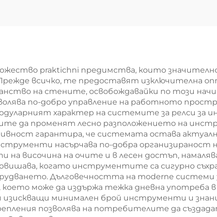
езопътни релси
ожество praktichni предимства, които значител
Прежде всичко, те предоставят изключителна о
нство на стените, освобождавайки по този начин
волява по-добро управление на работното простр
одуларният характер на системите за релси за 
лите да променят лесно разположението на инст
птивност гарантира, че системата остава актуалн
нструменти насърчава по-добра организираност
 на височина на очите и в лесен достъп, намаля
вишава, когато инструментите са сигурно съхра
рудването. Дълговечността на moderne системи 
, което може да издържа тежка дневна употреба 
ми изискващи минимален брой инструменти и знан
репления позволява на потребителите да създада