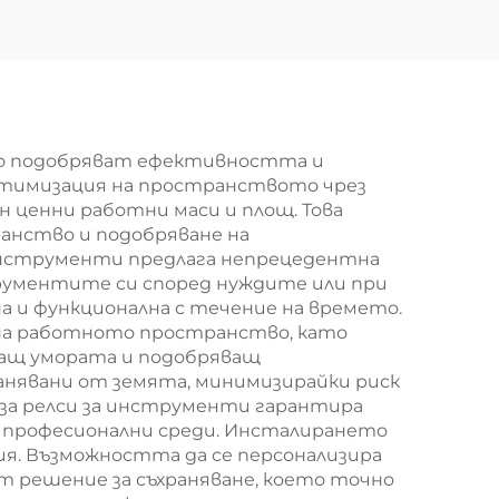
но подобряват ефективността и
птимизация на пространството чрез
 ценни работни маси и площ. Това
анство и подобряване на
инструменти предлага непрецедентна
рументите си според нуждите или при
а и функционална с течение на времето.
 на работното пространство, като
ващ умората и подобряващ
нявани от земята, минимизирайки риск
за релси за инструменти гарантира
в професионални среди. Инсталирането
ия. Възможността да се персонализира
т решение за съхраняване, което точно