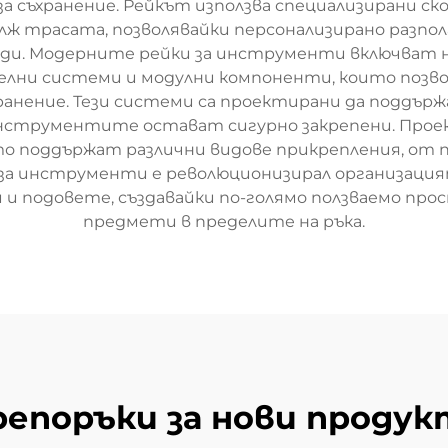
съхранение. Рейкът използва специализирани ско
лж трасата, позволявайки персонализирано разпо
ди. Модерните рейки за инструменти включват 
елни системи и модулни компоненти, които позв
ранение. Тези системи са проектирани да поддърж
инструментите остават сигурно закрепени. Прое
то поддържат различни видове прикрепления, от 
за инструменти е революционизирал организаци
подовете, създавайки по-голямо ползваемо про
предмети в пределите на ръка.
репоръки за нови продук