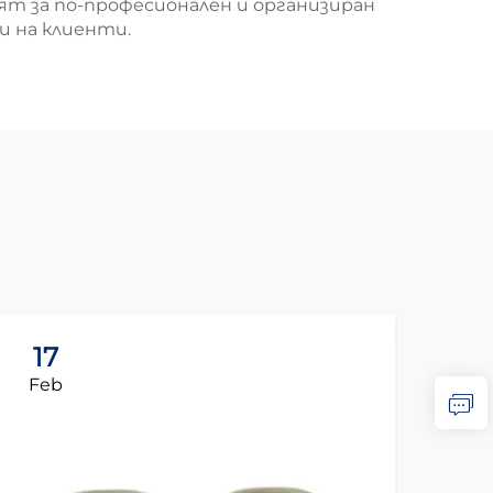
т за по-професионален и организиран
и на клиенти.
17
1
Feb
Fe