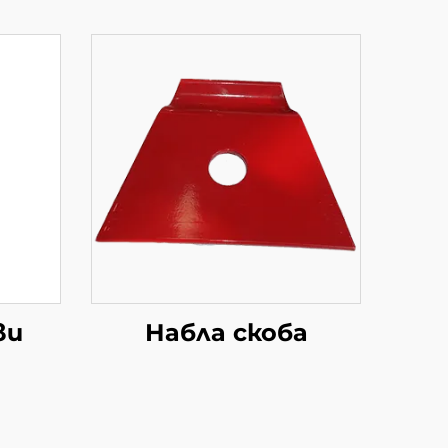
ви
Набла скоба