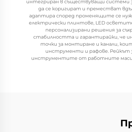
интегриран в съществуващи системи за 
да се коригират и преместват вдъ
адаптира според променящите се нуж
електрически плинтове, LED осветит
персонализирани решения за съх
стабилността и гарантирайки, че 
точки за монтиране и канали, кои
инструменти и рафове. Рейкът 
инструментите от работните маси и 
П