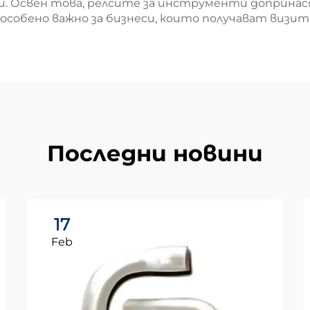
. Освен това, релсите за инструменти допринася
особено важно за бизнеси, които получават визит
Последни новини
17
Feb