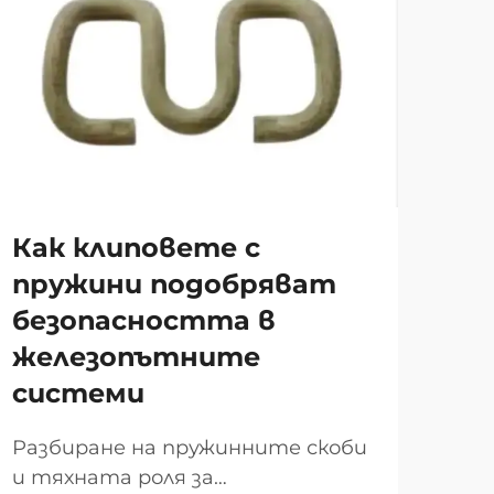
Как клиповете с
Ос
пружини подобряват
за
безопасността в
за
железопътните
Във
системи
мос
за 
Разбиране на пружинните скоби
ВИЖ
инф
и тяхната роля за