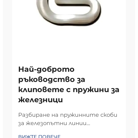
Най-доброто
ръководство за
клиповете с пружини за
железници
Разбиране на пружинните скоби
за железопътни линии
Пружинните скоби служат като
ВИЖТЕ ПОВЕЧЕ