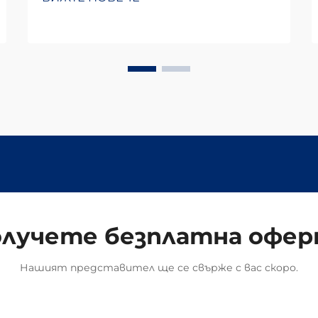
специални съединителни
елементи, които изпълняват
ключова роля в железопътните
системи по целия свят. Те
осигуряват правилното
фиксиране на релсите, така че
всичко да остане на
първоначалното си място. Какво
прави тези скоби ефективни...
лучете безплатна офе
Нашият представител ще се свърже с вас скоро.