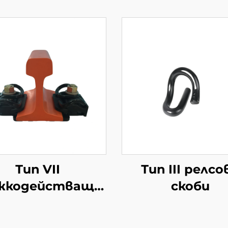
Тип VII
Тип III релсо
жкодействаща
скоби
система за
иксиране на