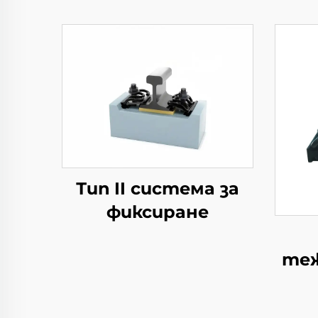
Тип II система за
фиксиране
те
ф