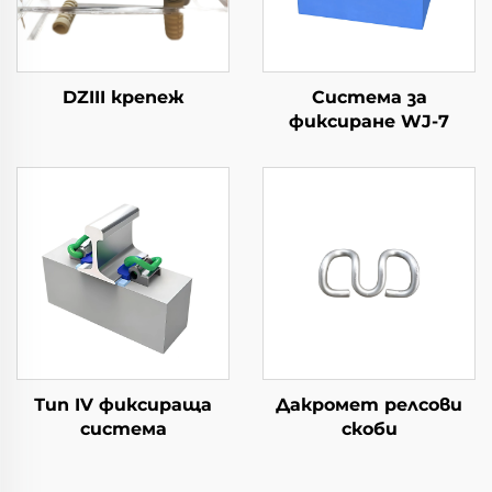
DZIII крепеж
Система за
фиксиране WJ-7
Тип IV фиксираща
Дакромет релсови
система
скоби