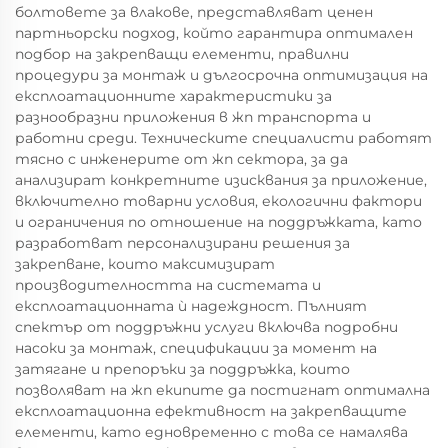
болтовете за влакове, представляват ценен
партньорски подход, който гарантира оптимален
подбор на закрепващи елементи, правилни
процедури за монтаж и дългосрочна оптимизация на
експлоатационните характеристики за
разнообразни приложения в жп транспорта и
работни среди. Техническите специалисти работят
тясно с инженерите от жп сектора, за да
анализират конкретните изисквания за приложение,
включително товарни условия, екологични фактори
и ограничения по отношение на поддръжката, като
разработват персонализирани решения за
закрепване, които максимизират
производителността на системата и
експлоатационната ѝ надеждност. Пълният
спектър от поддръжни услуги включва подробни
насоки за монтаж, спецификации за момент на
затягане и препоръки за поддръжка, които
позволяват на жп екипите да постигнат оптимална
експлоатационна ефективност на закрепващите
елементи, като едновременно с това се намалява