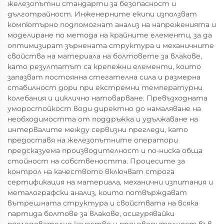
железопътни стандарти за безопасност и
дълготрайност. Инженерните екипи използват
компютърно подпомогнат анализ на напреженията и
моделиране по метода на крайните елементи, за да
оптимизират зърнената структура и механичните
свойства на материала на болтовете за влакове,
като резултатът са крепежни елементи, които
запазват постоянна стегателна сила и размерна
стабилност дори при екстремни температурни
колебания и циклично натоварване. Превъзходната
уморостойкост води директно до намаляване на
необходимостта от поддръжка и удължаване на
интервалите между сервизни прегледи, като
предоставя на железопътните оператори
предсказуема производителност и по-ниска обща
стойност на собствеността. Процесите за
контрол на качеството включват строга
сертификация на материала, механични изпитания и
металографски анализ, които потвърждават
вътрешната структура и свойствата на всяка
партида болтове за влакове, осигурявайки