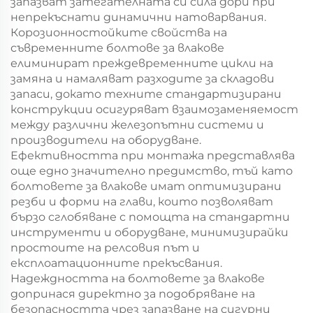
запазват затегателната си сила дори при
непрекъснати динамични натоварвания.
Корозионностойките свойства на
съвременните болтове за влакове
елиминират преждевременните цикли на
замяна и намаляват разходите за складови
запаси, докато техните стандартизирани
конструкции осигуряват взаимозаменяемост
между различни железопътни системи и
производители на оборудване.
Ефективността при монтажа представлява
още едно значително предимство, тъй като
болтовете за влакове имат оптимизирани
резби и форми на глави, които позволяват
бързо сглобяване с помощта на стандартни
инструменти и оборудване, минимизирайки
простоите на релсовия път и
експлоатационните прекъсвания.
Надеждността на болтовете за влакове
допринася директно за подобряване на
безопасността чрез запазване на сигурни