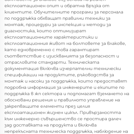
експлоатационен опит и обратна връзка от
клиентите. Обучителните програми за персонала
по поддръжка обхващат правилни техники за
монтаж, процедури за инспекция и методи за
диагностика, които оптимизират
експлоатационните характеристики и
експлоатационния живот на болтовете за влакове,
като едновременно с това гарантират
съответствие с изискванията за безопасност и
отрасловите стандарти. Техническата
документация включва изчерпателни технически
спецификации на продуктите, ръководства за
монтаж и насоки за поддръжка, които предоставят
подробна информация за инженерите и екипите по
поддръжка в жп сектора и подпомагат вземането на
обосновани решения и правилното управление на
закрепващите елементи през целия
експлоатационен жизнен цикъл. Привързаността
към инженерно съвършенство се простира далеч
зад доставката на продукта и включва
непрекъсната техническа поддръжка, наблюдение на