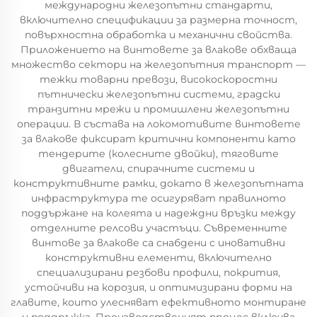
международни железопътни стандарти,
включително спецификации за размерна точност,
повърхностна обработка и механични свойства.
Приложението на винтовете за влакове обхваща
множество сектори на железопътния транспорт —
тежки товарни превози, високоскоростни
пътнически железопътни системи, градски
транзитни мрежи и промишлени железопътни
операции. В състава на локомотивите винтовете
за влакове фиксират критични компоненти като
тендерите (колесните двойки), тяговите
двигатели, спирачните системи и
конструктивните рамки, докато в железопътната
инфраструктура те осигуряват правилното
поддържане на колеята и надеждни връзки между
отделните релсови участъци. Съвременните
винтове за влакове са снабдени с иновативни
конструктивни елементи, включително
специализирани резбови профили, покрития,
устойчиви на корозия, и оптимизирани форми на
главите, които улесняват ефективното монтиране