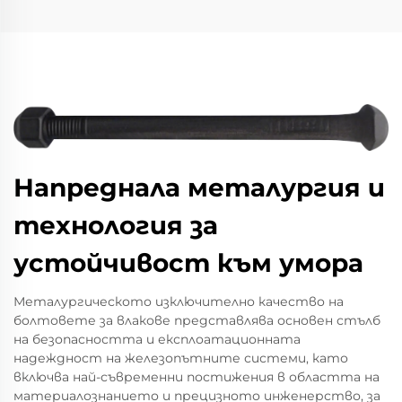
Напреднала металургия и
технология за
устойчивост към умора
Металургическото изключително качество на
болтовете за влакове представлява основен стълб
на безопасността и експлоатационната
надеждност на железопътните системи, като
включва най-съвременни постижения в областта на
материалознанието и прецизното инженерство, за