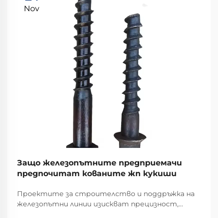
Nov
Защо железопътните предприемачи
предпочитат кованите жп кукиши
Проектите за строителство и поддръжка на
железопътни линии изискват прецизност,
издръжливост и непоколебима надеждност на