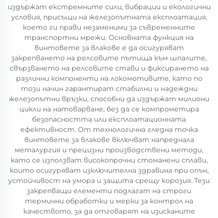
издържат екстремните сили, вибрации и екологични
условия, присъщи на железопътната експлоатация,
което ги прави незаменими за съвременните
транспортни мрежи. Основната функция на
винтовете за влакове е да осигуряват
закрепването на релсовите пътища към шпалите,
свързването на релсовите стави и фиксирането на
различни компоненти на локомотивите, като по
този начин гарантират стабилни и надеждни
железопътни връзки, способни да издържат милиони
цикли на натоварване, без да се компрометира
безопасността или експлоатационната
ефективност. От технологична гледна точка
винтовете за влакове включват напреднала
металургия и прецизни производствени методи,
като се използват високопрочни стоманени сплави,
които осигуряват изключителна здравина при опън,
устойчивост на умора и защита срещу корозия. Тези
закрепващи елементи подлагат на строги
термични обработки и мерки за контрол на
качеството, за да отговарят на изисканите