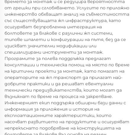
времето за монтаж и се редуцира вероятността
от грешки при сглобяването. Услугите по приложно
инженерство обхващат анализ на съвместимостта
със съществуващата жп инфраструктура, като
осигуряват безпроблемна интеграция на
болтовете за влакове с различни жп системи,
типове шпалети и конфигурации на пътя, без да се
изискват значителни модификации или
специализирани инструменти за монтаж.
Програмите за полева поддръжка предлагат
консултации и техническа помощ на място по време
на критични проекти за монтаж, като помагат на
операторите на жп транспорт да прилагат най-
добрите практики и да решават евентуални
технически предизвикателства, които могат да
възникнат по време на процеса на закрепване.
Инженерният екип поддържа обширни бази данни с
информация за приложения и история на
експлоатационните характеристики, които
насочват развитието на продуктите и осигуряват
непрекъснато подобряване на конструкцията на
болтовете за влакове въз основа на реален