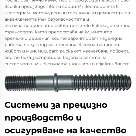
последователно качество и производителност във
всички производствени серии. Инвестицията в
напреднали металургични технологии демонстрира
ангажимента към безопасността и
експлоатационното съвършенство в железопътния
транспорт, като предоставя на клиентите
крепежни решения, които гарантират надеждна
работа през продължителния експлоатационен
живот и минимизират риска от неочаквани повреди,
които биха застрашили безопасността на
системата или експлоатационната ѝ ефективност.
Системи за прецизно
производство и
осигуряване на качество