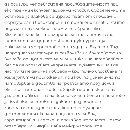
да осигури непревзойдена производителност при
екстремни експлоатационни условия. Съвременните
болтове за влакове се изработват от специално
формулирани високопрочни стоманени сплави, които
подлагат на сложни термични обработки,
включително контролирано гасене и отпускане,
които оптимизират микроструктурата за
максимална уморостойкост и ударна вязкост. Тази
напреднала металургия позволява на болтовете за
влакове да издържат милиони цикли на натоварване,
без да се образуват напрегнати пукнатини или да
настъпи механична повреда – критично изискване за
железопътни приложения, при които динамичното
натоварване действа непрекъснато през целия
експлоатационен живот. Характеристиките на
уморостойкостта на висококачествените болтове
за влакове се потвърждават чрез обширни
лабораторни изпитания, които симулират
десетилетия експлоатационни условия,
гарантирайки надеждна производителност, която
отговаря или надвишава международните