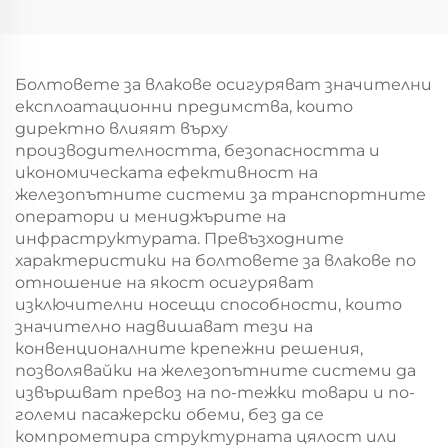
Болтовете за влакове осигуряват значителни
експлоатационни предимства, които
директно влияят върху
производителността, безопасността и
икономическата ефективност на
железопътните системи за транспортните
оператори и мениджърите на
инфраструктурата. Превъзходните
характеристики на болтовете за влакове по
отношение на якост осигуряват
изключителни носещи способности, които
значително надвишават тези на
конвенционалните крепежни решения,
позволявайки на железопътните системи да
извършват превоз на по-тежки товари и по-
големи пасажерски обеми, без да се
компрометира структурната цялост или