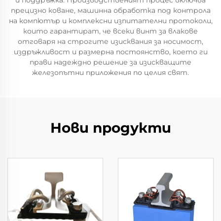
и поддръжка. Производственият процес включва
прецизно коване, машинна обработка под контрола
на компютър и комплексни изпитателни протоколи,
които гарантират, че всеки винт за влакове
отговаря на строгите изисквания за носимост,
издръжливост и размерна постоянство, което ги
прави надеждно решение за изискващите
железопътни приложения по целия свят.
Нови продукти