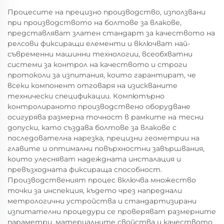
Процесите на прецизно производство, използвани
при производството на болтове за влакове,
представляват златен стандарт за качеството на
релсови фиксиращи елементи и включват най-
съвременни машинни технологии, всеобхватни
системи за контрол на качеството и строги
протоколи за изпитания, които гарантират, че
всеки компонент отговаря на изискваните
технически спецификации. Компютърно
контролираното производствено оборудване
осигурява размерна точност в рамките на тесни
допуски, като създава болтове за влакове с
последователна нарезка, прецизни геометрии на
главите и оптимални повърхностни завършвания,
които улесняват надеждната инсталация и
превъзходната фиксираща способност.
Производственият процес включва множество
точки за инспекция, където чрез напреднали
метрологични устройства и стандартизирани
изпитателни процедури се проверяват размерните
параметри, материалните свойства и качеството