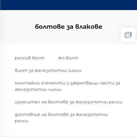
болтове за влакове
релсов болт
жп болт
винт за железопътни линии
монтажни елементи и закрепващи части за
железопътни линии
износител на болтове за железопътни релси
доставчик на болтове за железопътни
релси