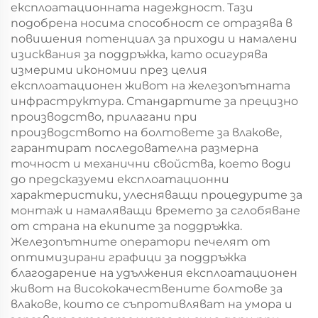
експлоатационната надеждност. Тази
подобрена носима способност се отразява в
повишения потенциал за приходи и намалени
изисквания за поддръжка, като осигурява
измерими икономии през целия
експлоатационен живот на железопътната
инфраструктура. Стандартите за прецизно
производство, прилагани при
производството на болтовете за влакове,
гарантират последователна размерна
точност и механични свойства, което води
до предсказуеми експлоатационни
характеристики, улесняващи процедурите за
монтаж и намаляващи времето за сглобяване
от страна на екипите за поддръжка.
Железопътните оператори печелят от
оптимизирани графици за поддръжка
благодарение на удължения експлоатационен
живот на висококачествените болтове за
влакове, които се съпротивляват на умора и