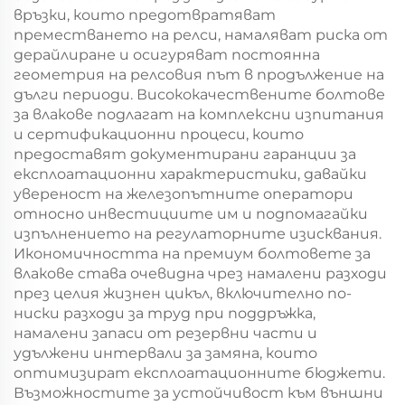
връзки, които предотвратяват
преместването на релси, намаляват риска от
дерайлиране и осигуряват постоянна
геометрия на релсовия път в продължение на
дълги периоди. Висококачествените болтове
за влакове подлагат на комплексни изпитания
и сертификационни процеси, които
предоставят документирани гаранции за
експлоатационни характеристики, давайки
увереност на железопътните оператори
относно инвестициите им и подпомагайки
изпълнението на регулаторните изисквания.
Икономичността на премиум болтовете за
влакове става очевидна чрез намалени разходи
през целия жизнен цикъл, включително по-
ниски разходи за труд при поддръжка,
намалени запаси от резервни части и
удължени интервали за замяна, които
оптимизират експлоатационните бюджети.
Възможностите за устойчивост към външни