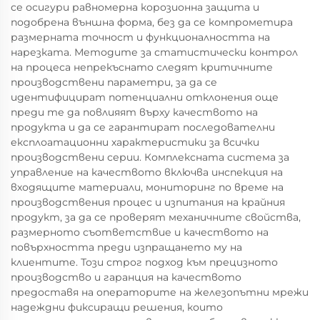
се осигури равномерна корозионна защита и
подобрена външна форма, без да се компрометира
размерната точност и функционалността на
нарезката. Методите за статистически контрол
на процеса непрекъснато следят критичните
производствени параметри, за да се
идентифицират потенциални отклонения още
преди те да повлияят върху качеството на
продукта и да се гарантират последователни
експлоатационни характеристики за всички
производствени серии. Комплексната система за
управление на качеството включва инспекция на
входящите материали, мониторинг по време на
производствения процес и изпитания на крайния
продукт, за да се проверят механичните свойства,
размерното съответствие и качеството на
повърхността преди изпращането му на
клиентите. Този строг подход към прецизното
производство и гаранция на качеството
предоставя на операторите на железопътни мрежи
надеждни фиксиращи решения, които