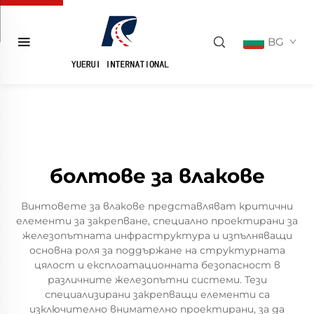
BG
болтове за влакове
Винтовете за влакове представляват критични
елементи за закрепване, специално проектирани за
железопътната инфраструктура и изпълняващи
основна роля за поддържане на структурната
цялост и експлоатационната безопасност в
различните железопътни системи. Тези
специализирани закрепващи елементи са
изключително внимателно проектирани, за да