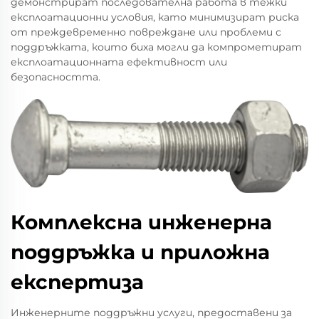
демонстрират последователна работа в тежки
експлоатационни условия, като минимизират риска
от преждевременно повреждане или проблеми с
поддръжката, които биха могли да компрометират
експлоатационната ефективност или
безопасността.
Комплексна инженерна
поддръжка и приложна
експертиза
Инженерните поддръжни услуги, предоставени за