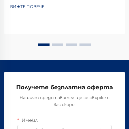
всеки използван компонент. Сред ключовите
ВИЖТЕ ПОВЕЧЕ
елементи за закрепване, които фиксират
релсите към шпалирите, кованите
железопътни пирони са се превърнали във
важна...
Получете безплатна оферта
Нашият представител ще се свърже с
вас скоро.
Имейл