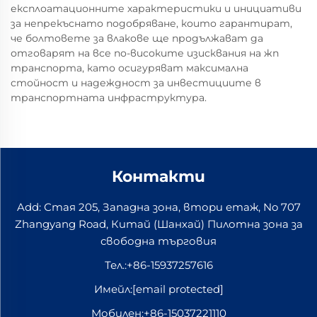
експлоатационните характеристики и инициативи
за непрекъснато подобряване, които гарантират,
че болтовете за влакове ще продължават да
отговарят на все по-високите изисквания на жп
транспорта, като осигуряват максимална
стойност и надеждност за инвестициите в
транспортната инфраструктура.
Контакти
Add: Стая 205, Западна зона, втори етаж, No 707
Zhangyang Road, Китай (Шанхай) Пилотна зона за
свободна търговия
Тел.:
+86-15937257616
Имейл:
[email protected]
Мобилен:
+86-15037221110