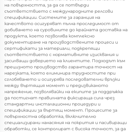
на повърхността, за да се потвърди
съответствието с международните релсови
спецификации. Системите за гаранция на
качеството осигуряват пълна проследимост от
добиването на суровините до крайната доставка на
продукта, което позволява комплексно
документиране на производствените процеси и
сертификати за материали, подкрепящи
съответствието с нормативните изисквания и
засилващи доверието на клиентите. Подходът към
прецизното производство гарантира точност на
нарезката, която елиминира трудностите при
сглобяването и осигурява последователни връзки
между въртящия момент и предизвиканото
напрежение, позволявайки на екипите за поддръжка
да постигнат правилната фиксираща сила чрез
стандартни инсталационни процедури и
спецификации за въртящ момент. Процесите за
повърхностна обработка, включително
специализирани нанасяния на покрития и пасивиращи
обработки, се контролират с висока точност, за да