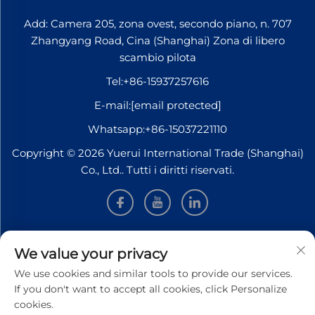
Add: Camera 205, zona ovest, secondo piano, n. 707
Zhangyang Road, Cina (Shanghai) Zona di libero
scambio pilota
Tel:
+86-15937257616
E-mail:
[email protected]
Whatsapp:
+86-15037221110
Copyright © 2026 Yuerui International Trade (Shanghai)
Co., Ltd.. Tutti i diritti riservati.
INFORMAZIONI
We value your privacy
We use cookies and similar tools to provide our services.
Iscriviti per ricevere la nostra newsletter settimanale
If you don't want to accept all cookies, click Personalize
cookies.