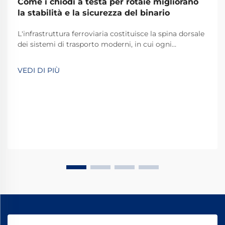
Come i chiodi a testa per rotaie migliorano
la stabilità e la sicurezza del binario
L'infrastruttura ferroviaria costituisce la spina dorsale
dei sistemi di trasporto moderni, in cui ogni
componente svolge un ruolo fondamentale nel
mantenere la sicurezza e l'efficienza operativa. Tra
VEDI DI PIÙ
questi componenti essenziali, i chiodi ferroviari a cane
rappresentano uno dei più...