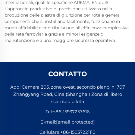
internazionali, quali le specifiche AREMA, EN e JIS.
L’approccio produttivo di precisione utilizzato nella
produzione delle piastre di giunzione per rotaie genera
componenti che si installano facilmente, funzionano in
modo affidabile e contribuiscono all’efficienza complessiva
della rete ferroviaria grazie a minori esigenze di
manutenzione e a una maggiore sicurezza operativa.
CONTATTO
Add: Camera 205, zona ovest, secondo piano, n. 707
Zhangyang Road, Cina (Shanghai) Zona di libero
scambio pilota
Tel:
+86-15937257616
E-mail:
[email protected]
Cellulare:
+86-15037221110