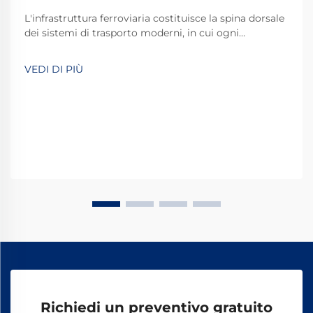
L'infrastruttura ferroviaria costituisce la spina dorsale
dei sistemi di trasporto moderni, in cui ogni
componente svolge un ruolo fondamentale nel
mantenere la sicurezza e l'efficienza operativa. Tra
VEDI DI PIÙ
questi componenti essenziali, i chiodi ferroviari a cane
rappresentano uno dei più...
Richiedi un preventivo gratuito