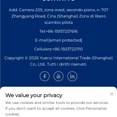
Add: Camera 205, zona ovest, secondo piano, n. 707
Zhangyang Road, Cina (Shanghai) Zona di libero
scambio pilota
Tel:
+86-15937257616
E-mail:
[email protected]
Cellulare:
+86-15037221110
Copyright © 2026 Yuerui International Trade (Shanghai)
Co., Ltd.. Tutti i diritti riservati.
INFORMAZIONI
We value your privacy
We use cookies and similar tools to provide our services.
Iscriviti per ricevere la nostra newsletter settimanale
If you don't want to accept all cookies, click Personalize
cookies.