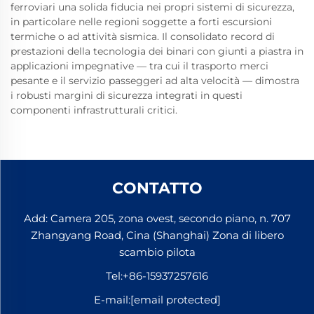
ferroviari una solida fiducia nei propri sistemi di sicurezza,
in particolare nelle regioni soggette a forti escursioni
termiche o ad attività sismica. Il consolidato record di
prestazioni della tecnologia dei binari con giunti a piastra in
applicazioni impegnative — tra cui il trasporto merci
pesante e il servizio passeggeri ad alta velocità — dimostra
i robusti margini di sicurezza integrati in questi
componenti infrastrutturali critici.
CONTATTO
Add: Camera 205, zona ovest, secondo piano, n. 707
Zhangyang Road, Cina (Shanghai) Zona di libero
scambio pilota
Tel:
+86-15937257616
E-mail:
[email protected]