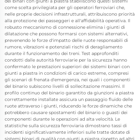
dei binari con giunti a piastra stabiliscono questi sistemi
come scelta privilegiata per gli operatori ferroviari che,
nelle proprie decisioni infrastrutturali, attribuiscono priorità
alla protezione dei passeggeri e all'affidabilità operativa. Il
robusto meccanismo di connessione elimina i giunti di
dilatazione che possono formarsi con sistemi alternativi,
prevenendo le forze d'impatto delle ruote responsabili di
rumore, vibrazioni e potenziali rischi di deragliamento
durante il funzionamento dei treni. Test approfonditi
condotti dalle autorità ferroviarie per la sicurezza hanno
confermato le prestazioni superiori dei sistemi binari con
giunti a piastra in condizioni di carico estreme, compresi
gli scenari di frenata d'emergenza, nei quali i componenti
del binario subiscono livelli di sollecitazione massimi. Il
profilo continuo del binario garantito da giunzioni a piastra
correttamente installate assicura un passaggio fluido delle
ruote attraverso i giunti, riducendo le forze dinamiche che
potrebbero causare spostamenti del binario o guasti dei
componenti durante le operazioni ad alta velocità. Le
statistiche sulla sicurezza ferroviaria dimostrano tassi di
incidenti significativamente inferiori sulle tratte dotate di
sistemi binari di qualità con giunti a piastra rispetto ad altri