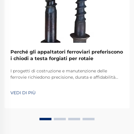
Perché gli appaltatori ferroviari preferiscono
i chiodi a testa forgiati per rotaie
I progetti di costruzione e manutenzione delle
ferrovie richiedono precisione, durata e affidabilità
inossidabile in ogni componente utilizzato. Tra gli
elementi di fissaggio fondamentali che assicurano i
VEDI DI PIÙ
binari alle traverse ferroviarie, i chiodi a cane per
ferrovia forgiati si sono affermati come i ...