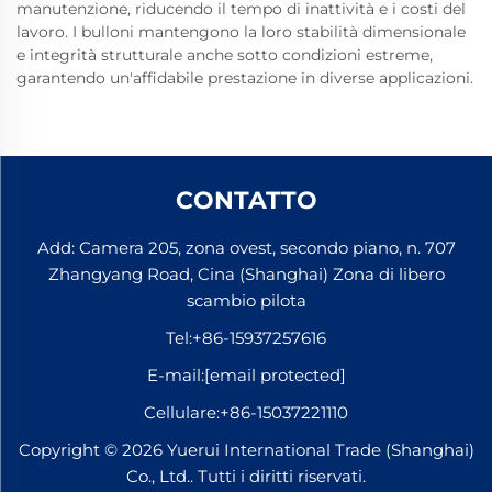
manutenzione, riducendo il tempo di inattività e i costi del
lavoro. I bulloni mantengono la loro stabilità dimensionale
e integrità strutturale anche sotto condizioni estreme,
garantendo un'affidabile prestazione in diverse applicazioni.
CONTATTO
Add: Camera 205, zona ovest, secondo piano, n. 707
Zhangyang Road, Cina (Shanghai) Zona di libero
scambio pilota
Tel:
+86-15937257616
E-mail:
[email protected]
Cellulare:
+86-15037221110
Copyright © 2026 Yuerui International Trade (Shanghai)
Co., Ltd.. Tutti i diritti riservati.