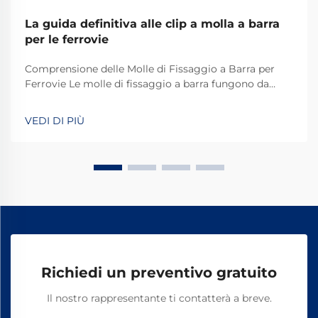
La guida definitiva alle clip a molla a barra
per le ferrovie
Comprensione delle Molle di Fissaggio a Barra per
Ferrovie Le molle di fissaggio a barra fungono da
dispositivi di fissaggio speciali che svolgono un ruolo
chiave nei sistemi ferroviari di tutto il mondo.
VEDI DI PIÙ
Fondamentalmente, mantengono i binari
correttamente fissati in modo che tutto resti in pista.
Ciò che rende efficienti queste molle è la loro
capacità di resistere alle sollecitazioni causate dal
movimento dei treni e dalle variazioni di temperatura.
Richiedi un preventivo gratuito
Il nostro rappresentante ti contatterà a breve.