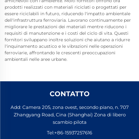
amichevoli con l'ambiente. Molti fornitori offrono ora
prodotti realizzati con materiali riciclati o progettati per
essere riciclabili in futuro, riducendo l'impatto ambientale
dell'infrastruttura ferroviaria. Lavorano continuamente per
migliorare le prestazioni dei materiali mentre riducono i
requisiti di manutenzione e i costi del ciclo di vita. Questi
fornitori sviluppano inoltre soluzioni che aiutano a ridurre
l'inquinamento acustico e le vibrazioni nelle operazioni
ferroviarie, affrontando le crescenti preoccupazioni
ambientali nelle aree urbane.
CONTATTO
Add: Camera 205, zona ovest, secondo piano, n. 707
Zhangyang Road, Cina (Shanghai) Zona di libero
scambio pilota
Tel:
+86-15937257616