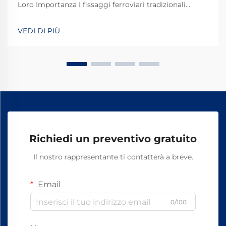
Loro Importanza I fissaggi ferroviari tradizionali
svolgono un ruolo fondamentale nel mantenere
stabili e sicuri i binari dei treni per le operazioni
VEDI DI PIÙ
quotidiane. La maggior parte dei sistemi si basa su
componenti standard, tra cui bulloni, dadi e altri
elementi di fissaggio.
Richiedi un preventivo gratuito
Il nostro rappresentante ti contatterà a breve.
Email
0/100