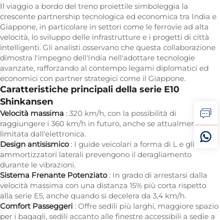
Il viaggio a bordo del treno proiettile simboleggia la
crescente partnership tecnologica ed economica tra India e
Giappone, in particolare in settori come le ferrovie ad alta
velocità, lo sviluppo delle infrastrutture e i progetti di città
intelligenti. Gli analisti osservano che questa collaborazione
dimostra l'impegno dell'India nell'adottare tecnologie
avanzate, rafforzando al contempo legami diplomatici ed
economici con partner strategici come il Giappone.
Caratteristiche principali della serie E10
Shinkansen
Velocità massima
: 320 km/h, con la possibilità di
raggiungere i 360 km/h in futuro, anche se attualmente
limitata dall'elettronica.
Design antisismico
: I guide veicolari a forma di L e gli
ammortizzatori laterali prevengono il deragliamento
durante le vibrazioni.
Sistema Frenante Potenziato
: In grado di arrestarsi dalla
velocità massima con una distanza 15% più corta rispetto
alla serie E5, anche quando si decelera da 3,4 km/h.
Comfort Passeggeri
: Offre sedili più larghi, maggiore spazio
per i bagagli, sedili accanto alle finestre accessibili a sedie a