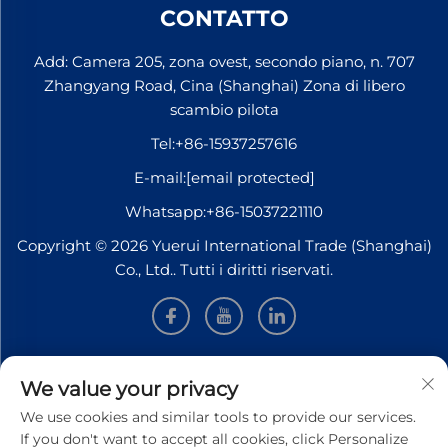
CONTATTO
Add: Camera 205, zona ovest, secondo piano, n. 707
Zhangyang Road, Cina (Shanghai) Zona di libero
scambio pilota
Tel:
+86-15937257616
E-mail:
[email protected]
Whatsapp:
+86-15037221110
Copyright © 2026 Yuerui International Trade (Shanghai)
Co., Ltd.. Tutti i diritti riservati.
INFORMAZIONI
We value your privacy
We use cookies and similar tools to provide our services.
Iscriviti per ricevere la nostra newsletter settimanale
If you don't want to accept all cookies, click Personalize