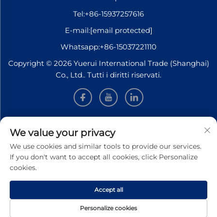
Tel:
+86-15937257616
E-mail:
[email protected]
Whatsapp:
+86-15037221110
Copyright © 2026 Yuerui International Trade (Shanghai)
Co., Ltd.. Tutti i diritti riservati.
INFORMAZIONI
We value your privacy
We use cookies and similar tools to provide our services.
Iscriviti per ricevere la nostra newsletter settimanale
If you don't want to accept all cookies, click Personalize
cookies.
Accept all
Invia
Personalize cookies