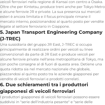
veicoli ferroviari nella regione di Kansai con centro a Osaka.
Oltre che per Kintetsu, produce treni anche per Tokyo Metro
e alcune ferrovie JR e private. La sua presenza sui mercati
esteri è ancora limitata e il focus principale rimane il
mercato interno, posizionandosi al quarto posto per vendite
legate al settore ferroviario in Giappone.
5. Japan Transport Engineering Company
(J-TREC)
Una sussidiaria del gruppo JR East, J-TREC si occupa
principalmente di realizzare ordini per veicoli su linee
convenzionali da parte di JR East e produce veicoli per
alcune ferrovie private nell'area metropolitana di Tokyo, ma
con poche consegne al di fuori di questa area. Detiene una
quota ridotta sia nel mercato nazionale che globale,
piazzandosi al quinto posto tra le aziende giapponesi per
vendite di veicoli ferroviari e prodotti correlati.
6. Due schieramenti tra i produttori
giapponesi di veicoli ferroviari
I produttori giapponesi di veicoli ferroviari possono essere
suddivisi in "serie dell'industria pesante" e "serie delle