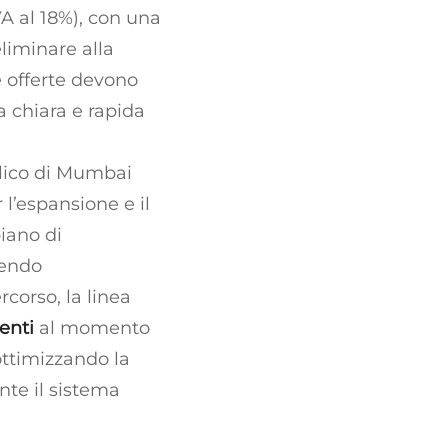
VA al 18%), con una
eliminare alla
le offerte devono
a chiara e rapida
blico di Mumbai
l’espansione e il
piano di
vendo
corso, la linea
menti
al momento
 ottimizzando la
nte il sistema