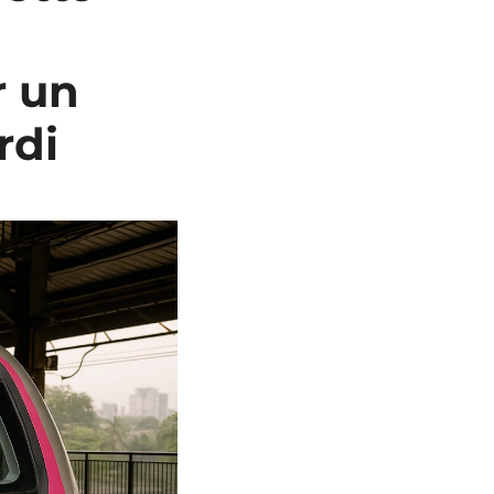
r un
rdi