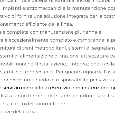
de l’intera catena di fornitura, inclusi i rotabili, 
 impianti elettromeccanici e la manutenzione po
ettivo di fornire una soluzione integrata per la cost
ionamento efficiente della linea.
uale completa con manutenzione pluriennale
ra è eccezionalmente completo e comprende la pr
rnitura di treni metropolitani, sistemi di segnalam
temi di alimentazione di trazione, attrezzature per
obili, nonché l'installazione, l'integrazione, i coll
i sistemi elettromeccanici. Per quanto riguarda l'ass
to prevede un periodo di responsabilità per vizi di
io
servizio completo di esercizio e manutenzione
bilità a lungo termine del sistema e ridurre signifi
turi a carico del committente.
hiave della gara