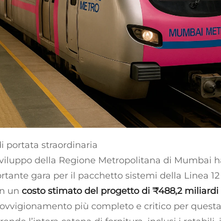
i portata straordinaria
 Sviluppo della Regione Metropolitana di Mumbai h
tante gara per il pacchetto sistemi della Linea 12
on un
costo stimato del progetto di ₹488,2 miliardi
ovvigionamento più completo e critico per questa