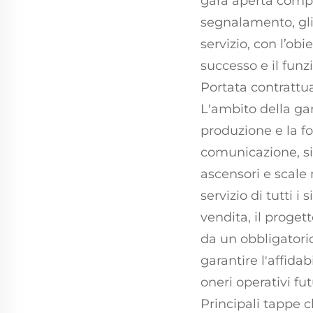
gara aperta compren
segnalamento, gli
servizio, con l’obi
successo e il funz
Portata contratt
L'ambito della ga
produzione e la fo
comunicazione, sis
ascensori e scale m
servizio di tutti 
vendita, il proget
da un obbligator
garantire l'affida
oneri operativi fu
Principali tappe c