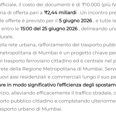
fficiale, il costo dei documenti è di ₹10.000 (più I
ia di offerta pari a
₹2,44 miliardi
. Un incontro pr
e offerte è previsto per il
5 giugno 2026
, e tutte 
 entro le
15:00 del 25 giugno 2026
, delineando un
urale.
la rete urbana, rafforzamento del trasporto pub
 metropolitana di Mumbai è un progetto chiave per 
trasporto ferroviario cittadino ed è centrale nel 
rete della Regione Metropolitana di Mumbai. Ser
vi assi residenziali e commerciali lungo il suo per
are in modo significativo l’efficienza degli sposta
vizio, alleviando efficacemente il traffico stradale,
sporto pubblico cittadino e completando ulteriorme
rasporto urbano di Mumbai.