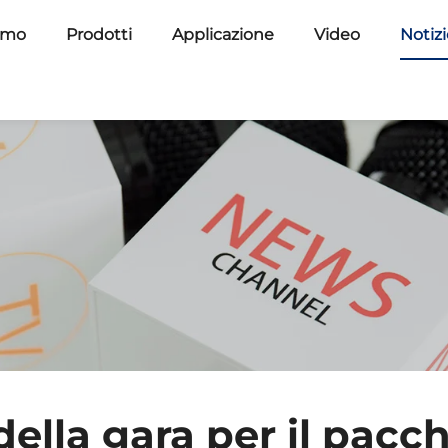
amo
Prodotti
Applicazione
Video
Notiz
della gara per il pacc