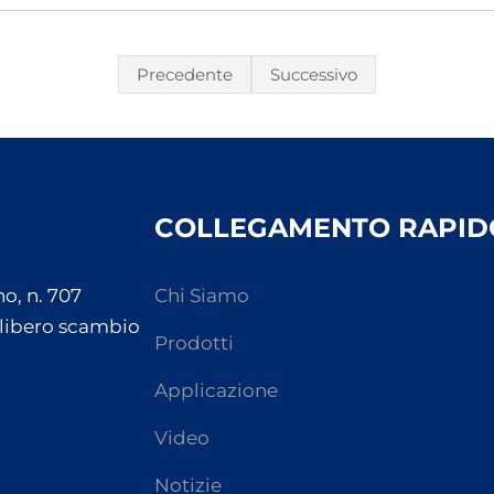
Precedente
Successivo
COLLEGAMENTO RAPID
o, n. 707
Chi Siamo
 libero scambio
Prodotti
Applicazione
Video
Notizie