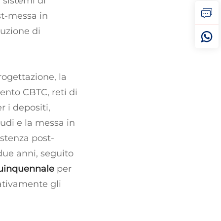
i sistemi di
st-messa in
ruzione di
ogettazione, la
ento CBTC, reti di
 i depositi,
audi e la messa in
istenza post-
 due anni, seguito
 quinquennale
per
cativamente gli