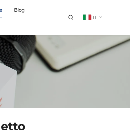
ie
Blog
IT
hetto