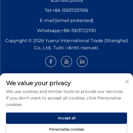
scambio pilota
Tel:
+86-15937257616
E-mail:
[email protected]
Whatsapp:
+86-15037221110
Copyright © 2026 Yuerui International Trade (Shanghai)
Co., Ltd.. Tutti i diritti riservati.
INFORMAZIONI
We value your privacy
We use cookies and similar tools to provide our services.
Iscriviti per ricevere la nostra newsletter settimanale
If you don't want to accept all cookies, click Personalize
cookies.
Accept all
Invia
Personalize cookies