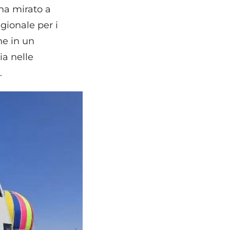
 ha mirato a
gionale per i
ene in un
ia nelle
.