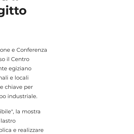
gitto
zione e Conferenza
so il Centro
ente egiziano
ali e locali
e chiave per
po industriale.
bile", la mostra
lastro
lica e realizzare