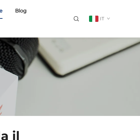
ie
Blog
IT
 il