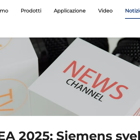
amo
Prodotti
Applicazione
Video
Notiz
A 2025: Siemens svela