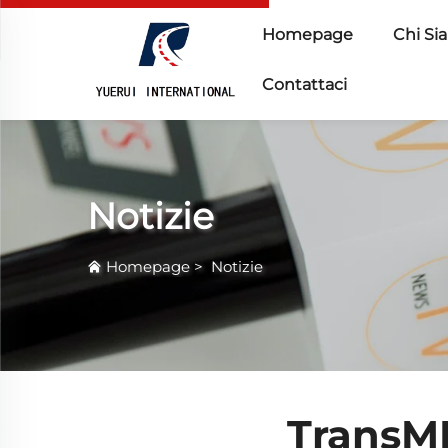
Homepage
Chi Si
Contattaci
Notizie
Homepage
>
Notizie
TransME