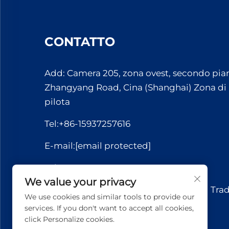
CONTATTO
Add: Camera 205, zona ovest, secondo pian
Zhangyang Road, Cina (Shanghai) Zona di
pilota
Tel:
+86-15937257616
E-mail:
[email protected]
Whatsapp:
+86-15037221110
We value your privacy
Copyright © 2026 Yuerui International Tra
We use cookies and similar tools to provide our
Co., Ltd.. Tutti i diritti riservati.
services. If you don't want to accept all cookies,
click Personalize cookies.