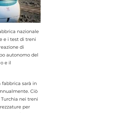
fabbrica nazionale
e i test di treni
creazione di
ppo autonomo del
o e il
 fabbrica sarà in
 annualmente. Ciò
 Turchia nei treni
trezzature per