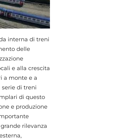
da interna di treni
mento delle
izzazione
cali e alla crescita
ri a monte e a
serie di treni
emplari di questo
ione e produzione
 importante
i grande rilevanza
esterna,