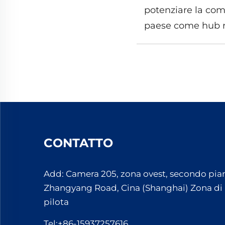
potenziare la comp
paese come hub re
CONTATTO
Add: Camera 205, zona ovest, secondo pian
Zhangyang Road, Cina (Shanghai) Zona di
pilota
Tel:
+86-15937257616