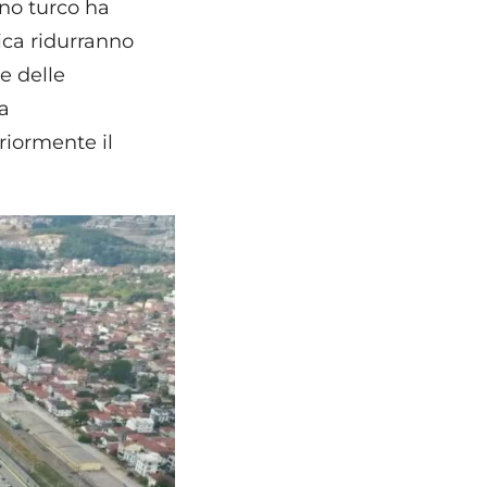
rno turco ha
ica ridurranno
e delle
la
riormente il