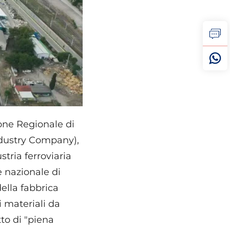
ione Regionale di
ndustry Company),
tria ferroviaria
e nazionale di
della fabbrica
i materiali da
to di "piena