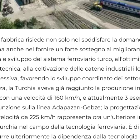
a fabbrica risiede non solo nel soddisfare la doman
ma anche nel fornire un forte sostegno al migliora
a e sviluppo del sistema ferroviario turco, all'ottim
 tecnica, alla coltivazione delle catene industriali lo
siva, favorendo lo sviluppo coordinato dei setto
za, la Turchia aveva già raggiunto la produzione in 
i con una velocità di 160 km/h, e attualmente 3 es
unzione sulla linea Adapazarı-Gebze; la progettaz
 velocità da 225 km/h rappresenta ora un'ulteriore
urchia nel campo della tecnologia ferroviaria. È d
urre ulteriormente la dipendenza dalla tecnologia 