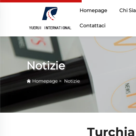
Homepage
Chi Si
Contattaci
Notizie
Homepage
>
Notizie
Turchia