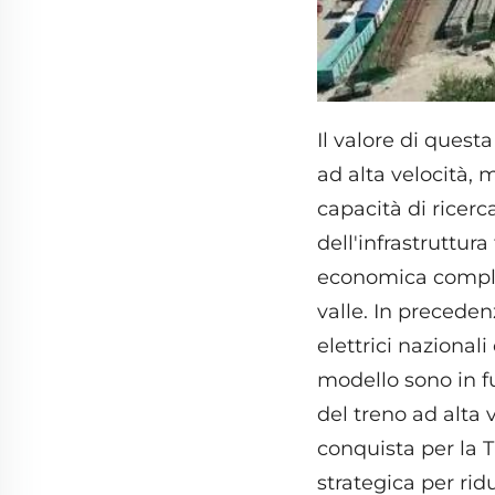
Il valore di quest
ad alta velocità, 
capacità di ricerc
dell'infrastruttura
economica comples
valle. In preceden
elettrici nazional
modello sono in f
del treno ad alta
conquista per la T
strategica per rid