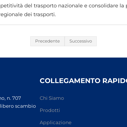
etitività del trasporto nazionale e consolidare la 
gionale dei trasporti.
Precedente
Successivo
COLLEGAMENTO RAPID
o, n. 707
Chi Siamo
 libero scambio
Prodotti
Applicazione