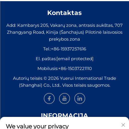
Kontaktas
Add: Kambarys 205, Vakarų zona, antrasis aukštas, 707
Zhangyang Road, Kinija (Šanchajus) Pilotinė laisvosios
prekybos zona
Tel.:
+86-15937257616
El. paštas:
[email protected]
Mobilusis:
+86-15037221110
Autorių teisės © 2026 Yuerui International Trade
(Shanghai) Co., Ltd.. Visos teisės saugomos.
INFORMACIJA
We value your privacy
Užsiregistruokite, kad gautumėte mūsų savaitinį