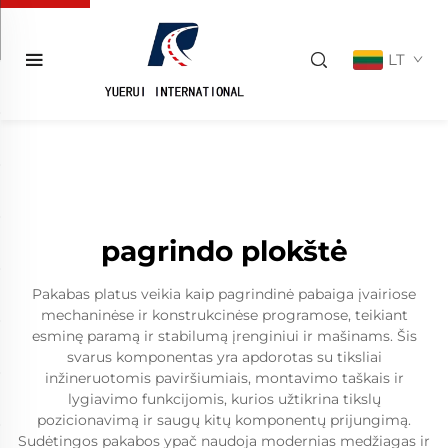
LT
pagrindo plokštė
Pakabas platus veikia kaip pagrindinė pabaiga įvairiose
mechaninėse ir konstrukcinėse programose, teikiant
esminę paramą ir stabilumą įrenginiui ir mašinams. Šis
svarus komponentas yra apdorotas su tiksliai
inžineruotomis paviršiumiais, montavimo taškais ir
lygiavimo funkcijomis, kurios užtikrina tikslų
pozicionavimą ir saugų kitų komponentų prijungimą.
Sudėtingos pakabos ypač naudoja modernias medžiagas ir