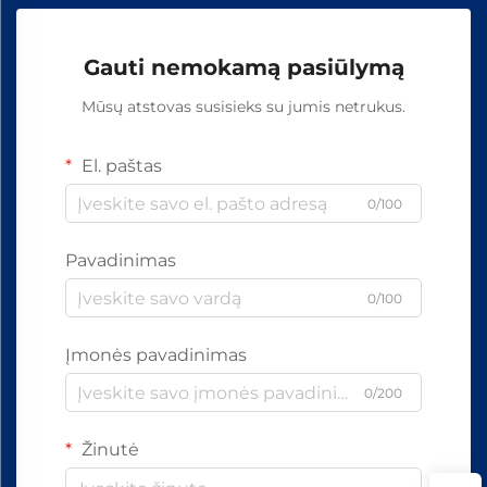
Gauti nemokamą pasiūlymą
Mūsų atstovas susisieks su jumis netrukus.
El. paštas
0/100
Pavadinimas
0/100
Įmonės pavadinimas
0/200
Žinutė