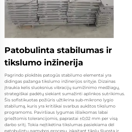
Patobulinta stabilumas ir
tikslumo inžinerija
Pagrindo plokštės patogūs stabilumo elementai yra
didingas pažanga tikslumo inžinerijos srityje. Dizainas
įtraukia kelis sluoksnius vibracijų sumižinimo medžiagų,
strategiškai padėtų siekiant sumažinti aplinkos sutrikimus.
Šis sofistikuotas požiūris užtikrina sub-mikrono lygio
stabilumą, kuris yra kritiškai svarbus aukštos tikslumo
programoms. Paviršiaus lygumas išlaikomas labai
griežtomis tolerancijomis, paprastai ±0,02 mm per visą
darbo sritį. Tokia neįtikėtina tikslumas pasiekiama dėl
patobulintų gamybos procesų, įskaitant tikslų šluostą ir