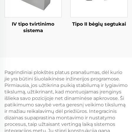
IV tipo tvirtinimo
Tipo II bėgių segtukai
sistema
Pagrindiniai plokštės platus pranašumas, dėl kurio
jie yra būtini šiuolaikinėse inžinerijos programose.
Pirmiausia, jos užtikrina puikią stabilumą ir lygiavimo
tikslumą, užtikrinant, kad montuojamas įrenginys
išlieka savo pozicijoje net dinaminėse apkrovose. Ši
patikimumo savybė verta geresnį veikimo tikslumą
ir mažiau reikalavimų dėl priežiūros. Integracinis
dizainas supaprastina montavimo ir nustatymo
procesus, taip užtaisant vertingą laiką sistemos
integracijos metu. Jų stipri konstrukcija gana