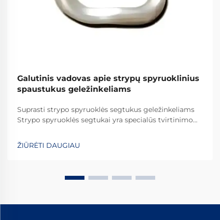
Galutinis vadovas apie strypų spyruoklinius
spaustukus geležinkeliams
Suprasti strypo spyruoklės segtukus geležinkeliams
Strypo spyruoklės segtukai yra specialūs tvirtinimo
elementai, kurie vaidina svarbų vaidmenį visame
pasaulyje esančiuose geležinkelių sistemose. Jie
ŽIŪRĖTI DAUGIAU
užtikrina, kad bėgiai būtų tinkamai pritvirtinti, kad
viskas išliktų savo vietoje. Ką daro šiuos segtukus
efektyviais...