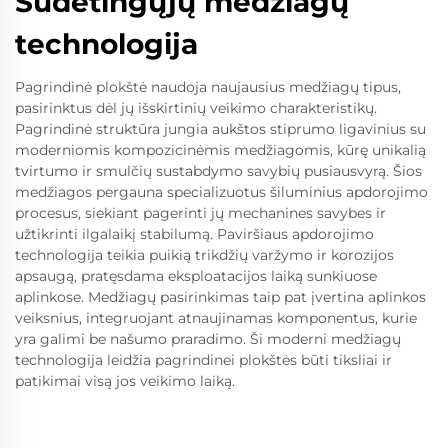
Sudėtingųjų medžiagų
technologija
Pagrindinė plokštė naudoja naujausius medžiagų tipus,
pasirinktus dėl jų išskirtinių veikimo charakteristikų.
Pagrindinė struktūra jungia aukštos stiprumo ligavinius su
moderniomis kompozicinėmis medžiagomis, kūrę unikalią
tvirtumo ir smulčių sustabdymo savybių pusiausvyrą. Šios
medžiagos pergauna specializuotus šiluminius apdorojimo
procesus, siekiant pagerinti jų mechanines savybes ir
užtikrinti ilgalaikį stabilumą. Paviršiaus apdorojimo
technologija teikia puikią trikdžių varžymo ir korozijos
apsaugą, pratęsdama eksploatacijos laiką sunkiuose
aplinkose. Medžiagų pasirinkimas taip pat įvertina aplinkos
veiksnius, integruojant atnaujinamas komponentus, kurie
yra galimi be našumo praradimo. Ši moderni medžiagų
technologija leidžia pagrindinei plokštės būti tiksliai ir
patikimai visą jos veikimo laiką.