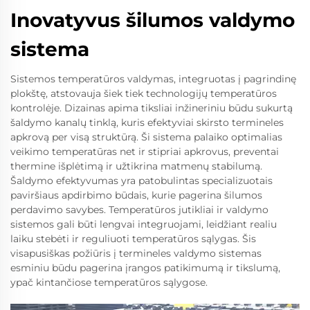
Inovatyvus šilumos valdymo
sistema
Sistemos temperatūros valdymas, integruotas į pagrindinę
plokštę, atstovauja šiek tiek technologijų temperatūros
kontrolėje. Dizainas apima tiksliai inžineriniu būdu sukurtą
šaldymo kanalų tinklą, kuris efektyviai skirsto termineles
apkrovą per visą struktūrą. Ši sistema palaiko optimalias
veikimo temperatūras net ir stipriai apkrovus, preventai
thermine išplėtimą ir užtikrina matmenų stabilumą.
Šaldymo efektyvumas yra patobulintas specializuotais
paviršiaus apdirbimo būdais, kurie pagerina šilumos
perdavimo savybes. Temperatūros jutikliai ir valdymo
sistemos gali būti lengvai integruojami, leidžiant realiu
laiku stebėti ir reguliuoti temperatūros sąlygas. Šis
visapusiškas požiūris į termineles valdymo sistemas
esminiu būdu pagerina įrangos patikimumą ir tikslumą,
ypač kintančiose temperatūros sąlygose.