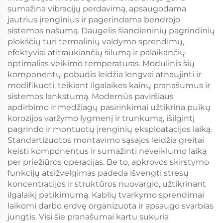
sumažina vibracijų perdavimą, apsaugodama
jautrius įrenginius ir pagerindama bendrojo
sistemos našumą. Daugelis šiandieninių pagrindinių
plokščių turi termalinių valdymo sprendimų,
efektyviai atitraukiančių šilumą ir palaikančių
optimalias veikimo temperatūras. Modulinis šių
komponentų pobūdis leidžia lengvai atnaujinti ir
modifikuoti, teikiant ilgalaikes kainų pranašumus ir
sistemos lankstumą. Modernūs paviršiaus
apdirbimo ir medžiagų pasirinkimai užtikrina puikų
korozijos varžymo lygmenį ir trunkumą, išilgintį
pagrindo ir montuotų įrenginių eksploatacijos laiką.
Standartizuotos montavimo sąsajos leidžia greitai
keisti komponentus ir sumažinti neveiklumo laiką
per priežiūros operacijas. Be to, apkrovos skirstymo
funkcijų atsižvelgimas padeda išvengti stresų
koncentracijos ir struktūros nuovargio, užtikrinant
ilgalaikį patikimumą. Kablių tvarkymo sprendimai
laikomi darbo erdvę organizuota ir apsaugo svarbias
jungtis. Visi šie pranašumai kartu sukuria