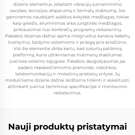
dizaino elementus, įskaitant vibracijų sumaiminimo
savybes, korozijos atsparumą ir termalų stabilumą. Jos
gaminamos naudojant aukštos kokybės medžiagas, tokias
kaip geležis, aliuminimas arba jungtinės medžiagos,
priklausomai nuo konkrečių programų reikalavimų.
Pakabos dizainas dažnai apima integruotus kanalus kabelių
tvarkymui, šaldymo sistemoms ir prieigą prie priežiūros.
Visi šie elementai dirba kartu, kad sukurtų patikimą
platformą, kuria užtikrinamas matmenų stabilumas
įvairiose veikimo sąlygose. Pakabos daugialypumas jas
padaro nepakeičiamomis pramonės, robotikos,
telekomunikacijų ir mokslinių prietaisų srityse. Jų
moduliniame dizaine dažnai leidžiama tinkinti ir eskalituoti,
atitinkant įvairius techninius specifikacijas ir montavimo
reikalavimus.
Nauji produktų pristatymai