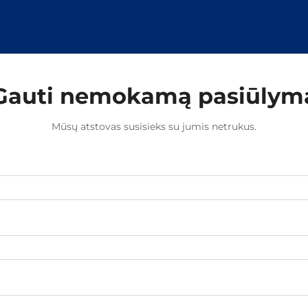
segtukus efektyviais...
Gauti nemokamą pasiūlym
Mūsų atstovas susisieks su jumis netrukus.