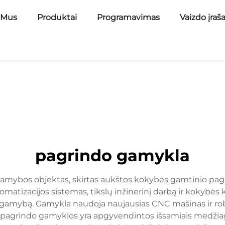
 Mus
Produktai
Programavimas
Vaizdo įraš
pagrindo gamykla
gamybos objektas, skirtas aukštos kokybės gamtinio pa
matizacijos sistemas, tikslų inžinerinį darbą ir kokybės
ybą. Gamykla naudoja naujausias CNC mašinas ir robotin
nio pagrindo gamyklos yra apgyvendintos išsamiais medž