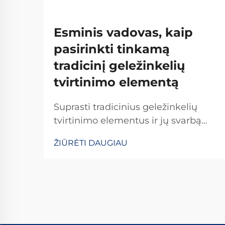
Esminis vadovas, kaip
pasirinkti tinkamą
tradicinį geležinkelių
tvirtinimo elementą
Suprasti tradicinius geležinkelių
tvirtinimo elementus ir jų svarbą
Tradicioniniai geležinkelių tvirtinimo
ŽIŪRĖTI DAUGIAU
elementai yra kritiškai svarbūs
užtikrinant geležinkelių bėgių
stabilumą ir saugumą kasdienėms
operacijoms. Daugelis sistemų
pasikliauja standartinėmis
detalėmis, įskaitant varžtus, veržles