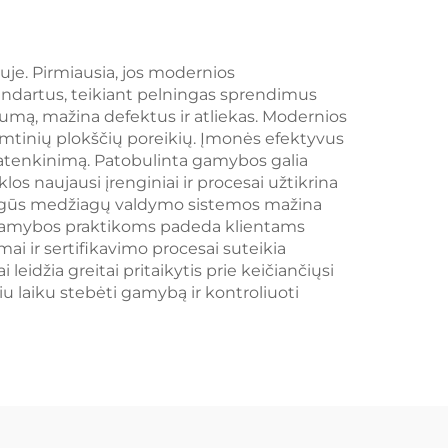
uje. Pirmiausia, jos modernios
andartus, teikiant pelningas sprendimus
mą, mažina defektus ir atliekas. Modernios
gamtinių plokščių poreikių. Įmonės efektyvus
 patenkinimą. Patobulinta gamybos galia
os naujausi įrenginiai ir procesai užtikrina
atogūs medžiagų valdymo sistemos mažina
s gamybos praktikoms padeda klientams
ai ir sertifikavimo procesai suteikia
žia greitai pritaikytis prie keičiančiųsi
iu laiku stebėti gamybą ir kontroliuoti