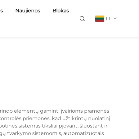
as
Naujienos
Blokas
LT
grindo elementų gaminti įvairioms pramonės
 kontrolės priemones, kad užtikrintų nuolatinį
es sistemas tiksliai pjovant, šluostant ir
iagų tvarkymo sistemomis, automatizuotais