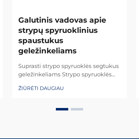
Galutinis vadovas apie
strypų spyruoklinius
spaustukus
geležinkeliams
Suprasti strypo spyruoklės segtukus
geležinkeliams Strypo spyruoklės
segtukai yra specialūs tvirtinimo
ŽIŪRĖTI DAUGIAU
elementai, kurie vaidina svarbų
vaidmenį visame pasaulyje
esančiuose geležinkelių sistemose.
Jie užtikrina, kad bėgiai būtų
tinkamai pritvirtinti, kad viskas
išliktų savo vietoje. Ką daro šiuos