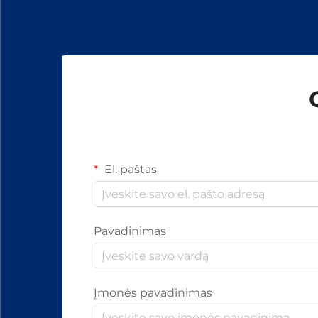
ir...
El. paštas
Pavadinimas
Įmonės pavadinimas