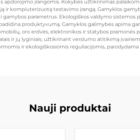
aus apdorojimo įrangomis. Kokybės užtikrinimas palaiko
ą ir kompiuterizuotą testavimo įrangą. Gamyklos gamybo
iuoti gamybos parametrus. Ekologiškos valdymo sistemos pal
ai padidina produktyvumą. Gamyklos galimybės apima ga
tomobilių, oro erdvės, elektronikos ir statybos pramonė
alais ir jų lyginiais, užtikrinant verslumo atitikimą įvair
ormomis ir ekologiškosiomis reguliacijomis, parodydama
Nauji produktai