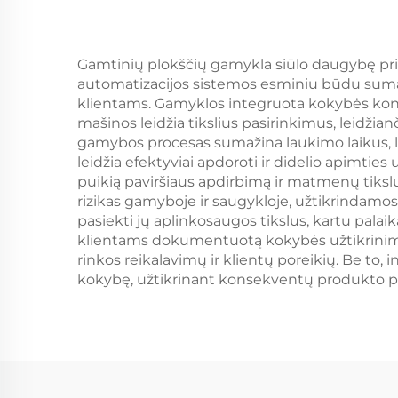
Gamtinių plokščių gamykla siūlo daugybę prie
automatizacijos sistemos esminiu būdu sumaž
klientams. Gamyklos integruota kokybės kon
mašinos leidžia tikslius pasirinkimus, leidži
gamybos procesas sumažina laukimo laikus, le
leidžia efektyviai apdoroti ir didelio apimtie
puikią paviršiaus apdirbimą ir matmenų tiks
rizikas gamyboje ir saugykloje, užtikrindam
pasiekti jų aplinkosaugos tikslus, kartu pala
klientams dokumentuotą kokybės užtikrinimą 
rinkos reikalavimų ir klientų poreikių. Be to,
kokybę, užtikrinant konsekventų produkto 