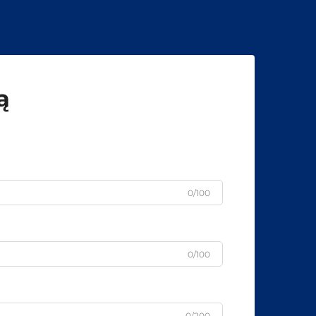
ą
0/100
0/100
0/200