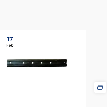
17
1
Feb
Fe