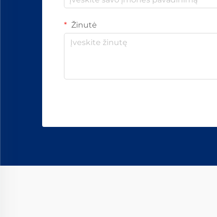
Žinutė