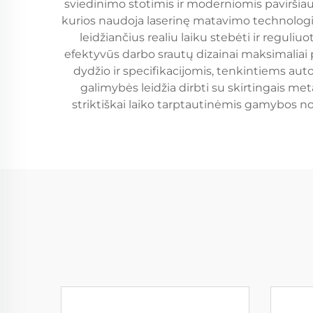
sviedinimo stotimis ir moderniomis pavirši
kurios naudoja laserinę matavimo technologij
leidžiančius realiu laiku stebėti ir regul
efektyvūs darbo srautų dizainai maksimali
dydžio ir specifikacijomis, tenkintiems au
galimybės leidžia dirbti su skirtingais met
striktiškai laiko tarptautinėmis gamybos n