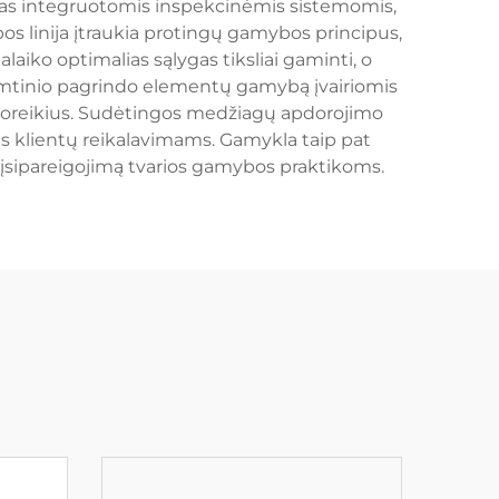
mas integruotomis inspekcinėmis sistemomis,
s linija įtraukia protingų gamybos principus,
aiko optimalias sąlygas tiksliai gaminti, o
mtinio pagrindo elementų gamybą įvairiomis
s poreikius. Sudėtingos medžiagų apdorojimo
iems klientų reikalavimams. Gamykla taip pat
 įsipareigojimą tvarios gamybos praktikoms.