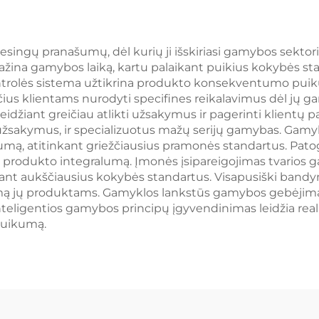
singų pranašumų, dėl kurių ji išskiriasi gamybos sektori
ina gamybos laiką, kartu palaikant puikius kokybės st
trolės sistema užtikrina produkto konsekventumo puiku
ančius klientams nurodyti specifines reikalavimus dėl jų 
idžiant greičiau atlikti užsakymus ir pagerinti klientų
s užsakymus, ir specializuotus mažų serijų gamybas. Gamykl
lumą, atitinkant griežčiausius pramonės standartus. P
os produkto integralumą. Įmonės įsipareigojimas tvario
ikant aukščiausius kokybės standartus. Visapusiški bandym
jų produktams. Gamyklos lankstūs gamybos gebėjimai leid
 inteligentios gamybos principų įgyvendinimas leidžia real
puikumą.