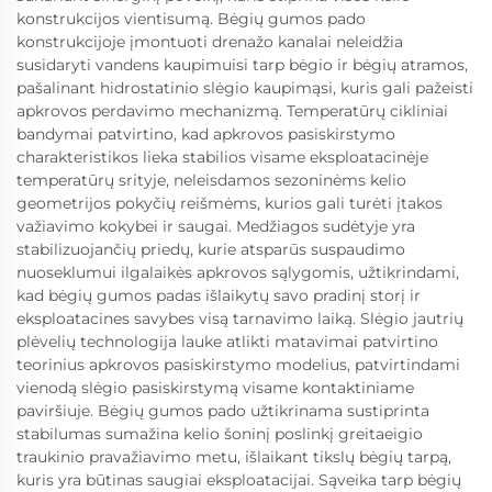
konstrukcijos vientisumą. Bėgių gumos pado
konstrukcijoje įmontuoti drenažo kanalai neleidžia
susidaryti vandens kaupimuisi tarp bėgio ir bėgių atramos,
pašalinant hidrostatinio slėgio kaupimąsi, kuris gali pažeisti
apkrovos perdavimo mechanizmą. Temperatūrų cikliniai
bandymai patvirtino, kad apkrovos pasiskirstymo
charakteristikos lieka stabilios visame eksploatacinėje
temperatūrų srityje, neleisdamos sezoninėms kelio
geometrijos pokyčių reišmėms, kurios gali turėti įtakos
važiavimo kokybei ir saugai. Medžiagos sudėtyje yra
stabilizuojančių priedų, kurie atsparūs suspaudimo
nuoseklumui ilgalaikės apkrovos sąlygomis, užtikrindami,
kad bėgių gumos padas išlaikytų savo pradinį storį ir
eksploatacines savybes visą tarnavimo laiką. Slėgio jautrių
plėvelių technologija lauke atlikti matavimai patvirtino
teorinius apkrovos pasiskirstymo modelius, patvirtindami
vienodą slėgio pasiskirstymą visame kontaktiniame
paviršiuje. Bėgių gumos pado užtikrinama sustiprinta
stabilumas sumažina kelio šoninį poslinkį greitaeigio
traukinio pravažiavimo metu, išlaikant tikslų bėgių tarpą,
kuris yra būtinas saugiai eksploatacijai. Sąveika tarp bėgių