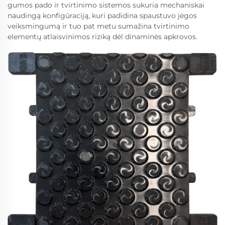
gumos pado ir tvirtinimo sistemos sukuria mechaniskai
naudingą konfigūraciją, kuri padidina spaustuvo jėgos
veiksmingumą ir tuo pat metu sumažina tvirtinimo
elementų atlaisvinimos riziką dėl dinaminės apkrovos.