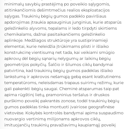
minimalų savybių prastėjimą po poveikio sąlygomis,
atitinkančiomis dešimtmečius realios eksploatacijos
sąlygas. Traukinių bėgių gumos padėklo paviršiaus
apdorojimas įtraukia apsauginius junginius, kurie atsparūs
geležinkelio alyvoms, tepalams ir ledo tirpdyti skirtiems
chemikalams, dažnai pasitaikančiems geležinkelio
aplinkoje. Medžiagos struktūroje yra sustiprinamieji
elementai, kurie neleidžia įtrūkimams plisti ir išlaiko
konstrukcinę vientisumą net tada, kai veikiami smūgio
apkrovų dėl bėgių sąnarių nelygumų ar laikinų bėgių
geometrijos pokyčių. Šalčio ir šilumos ciklų bandymai
patvirtina, kad traukinių bėgių gumos padėklas išlaiko
lankstumą ir apkrovos nešamąją gebą esant kraštutinėms
temperatūroms, neleisdamas trapaus suirimų režimų, kurie
gali pakenkti bėgių saugai. Cheminė atsparumas taip pat
apima rūgštinį lietų, pramoninius teršalus ir druskos
purškimo poveikį pakrantės zonose, todėl traukinių bėgių
gumos padėklas tinka montuoti įvairiose geografinėse
vietovėse. Kokybės kontrolės bandymai apima suspaudimo
nuovargio vertinimą milijonams apkrovos ciklų,
imituojančių traukinių pravažiavimų kaupiamąjį poveikį