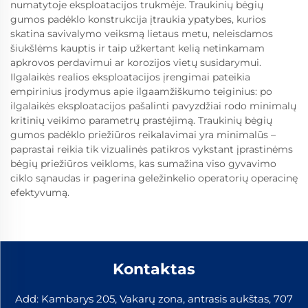
numatytoje eksploatacijos trukmėje. Traukinių bėgių
gumos padėklo konstrukcija įtraukia ypatybes, kurios
skatina savivalymo veiksmą lietaus metu, neleisdamos
šiukšlėms kauptis ir taip užkertant kelią netinkamam
apkrovos perdavimui ar korozijos vietų susidarymui.
Ilgalaikės realios eksploatacijos įrengimai pateikia
empirinius įrodymus apie ilgaamžiškumo teiginius: po
ilgalaikės eksploatacijos pašalinti pavyzdžiai rodo minimalų
kritinių veikimo parametrų prastėjimą. Traukinių bėgių
gumos padėklo priežiūros reikalavimai yra minimalūs –
paprastai reikia tik vizualinės patikros vykstant įprastinėms
bėgių priežiūros veikloms, kas sumažina viso gyvavimo
ciklo sąnaudas ir pagerina geležinkelio operatorių operacinę
efektyvumą.
Kontaktas
Add: Kambarys 205, Vakarų zona, antrasis aukštas, 707