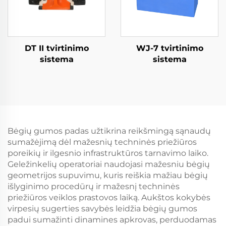
DT II tvirtinimo
WJ-7 tvirtinimo
sistema
sistema
Bėgių gumos padas užtikrina reikšmingą sąnaudų
sumažėjimą dėl mažesnių techninės priežiūros
poreikių ir ilgesnio infrastruktūros tarnavimo laiko.
Geležinkelių operatoriai naudojasi mažesniu bėgių
geometrijos supuvimu, kuris reiškia mažiau bėgių
išlyginimo procedūrų ir mažesnį techninės
priežiūros veiklos prastovos laiką. Aukštos kokybės
virpesių sugerties savybės leidžia bėgių gumos
padui sumažinti dinamines apkrovas, perduodamas