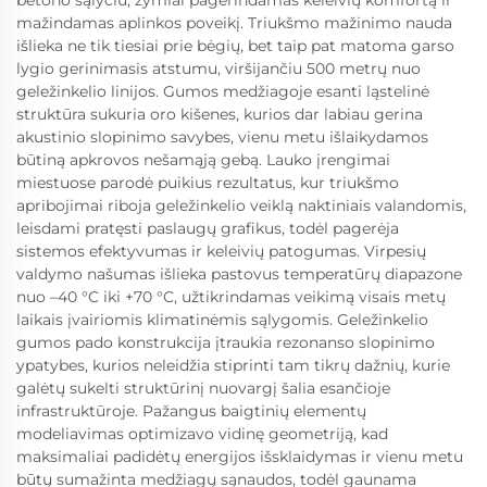
betono sąlyčiu, žymiai pagerindamas keleivių komfortą ir
mažindamas aplinkos poveikį. Triukšmo mažinimo nauda
išlieka ne tik tiesiai prie bėgių, bet taip pat matoma garso
lygio gerinimasis atstumu, viršijančiu 500 metrų nuo
geležinkelio linijos. Gumos medžiagoje esanti ląstelinė
struktūra sukuria oro kišenes, kurios dar labiau gerina
akustinio slopinimo savybes, vienu metu išlaikydamos
būtiną apkrovos nešamąją gebą. Lauko įrengimai
miestuose parodė puikius rezultatus, kur triukšmo
apribojimai riboja geležinkelio veiklą naktiniais valandomis,
leisdami pratęsti paslaugų grafikus, todėl pagerėja
sistemos efektyvumas ir keleivių patogumas. Virpesių
valdymo našumas išlieka pastovus temperatūrų diapazone
nuo –40 °C iki +70 °C, užtikrindamas veikimą visais metų
laikais įvairiomis klimatinėmis sąlygomis. Geležinkelio
gumos pado konstrukcija įtraukia rezonanso slopinimo
ypatybes, kurios neleidžia stiprinti tam tikrų dažnių, kurie
galėtų sukelti struktūrinį nuovargį šalia esančioje
infrastruktūroje. Pažangus baigtinių elementų
modeliavimas optimizavo vidinę geometriją, kad
maksimaliai padidėtų energijos išsklaidymas ir vienu metu
būtų sumažinta medžiagų sąnaudos, todėl gaunama