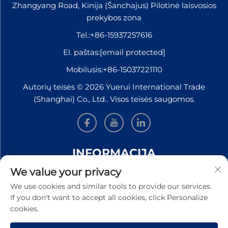
Zhangyang Road, Kinija (Šanchajus) Pilotinė laisvosios
prekybos zona
Tel.:
+86-15937257616
El. paštas:
[email protected]
Mobilusis:
+86-15037221110
Autorių teisės © 2026 Yuerui International Trade
(Shanghai) Co., Ltd.. Visos teisės saugomos.
INFORMACIJA
We value your privacy
Užsiregistruokite, kad gautumėte mūsų savaitinį
We use cookies and similar tools to provide our services.
naujienlaiškį
If you don't want to accept all cookies, click Personalize
cookies.