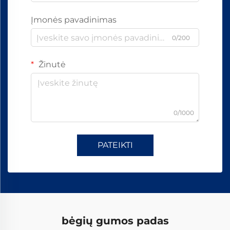
Įmonės pavadinimas
0/200
Žinutė
0/1000
PATEIKTI
bėgių gumos padas