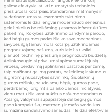
minimalaus specializuoto įrangos kiekio ir kurį
galima efektyviai atlikti numatytais techninės
priežiūros laikotarpiais. Standartiniai matmenys ir
suderinamumas su esamomis tvirtinimo
sistemomis leidžia lengvai modernizuoti senesnius
geležinkelius be reikšmingų esamos infrastruktūros
pakeitimų. Kokybės užtikrinimo bandymai parodo,
kad bėgių gumos padas išlaiko savo mechanines
savybes ilgą tarnavimo laikotarpį, užtikrindamas
prognozuojamą našumą, kuris leidžia tiksliai
planuoti techninę priežiūrą ir prognozuoti biudžetą.
Aplinkosauginiai privalumai apima sumažėjusią
virpesių perdavimą į aplinkines pastatus per žemę,
taip mažinant galimą pastatų pažeidimą ir skundus
iš gretimų nuosavybės savininkų. Šiuolaikinių
gumos mišinių, naudojamų bėgių gumos pade,
perdirbamoji prigimtis palaiko darnos iniciatyvas,
vienu metu išlaikant aukštus našumo standartus.
Atsargų valdymas supaprastėja dėl bėgių gumos
pado kompaktiškų matmenų ir mažo svorio, kas
sumažina sandėliavimo sąnaudas ir leidžia efektyviai