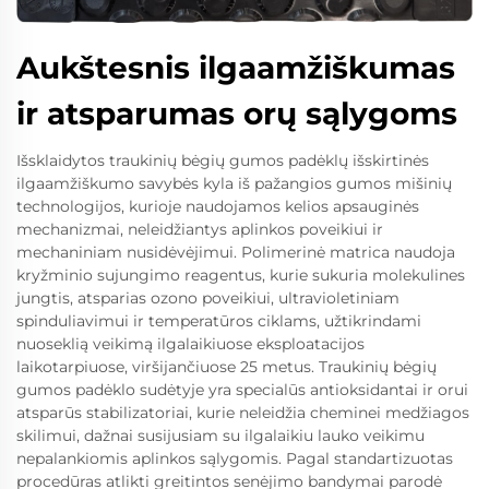
Aukštesnis ilgaamžiškumas
ir atsparumas orų sąlygoms
Išsklaidytos traukinių bėgių gumos padėklų išskirtinės
ilgaamžiškumo savybės kyla iš pažangios gumos mišinių
technologijos, kurioje naudojamos kelios apsauginės
mechanizmai, neleidžiantys aplinkos poveikiui ir
mechaniniam nusidėvėjimui. Polimerinė matrica naudoja
kryžminio sujungimo reagentus, kurie sukuria molekulines
jungtis, atsparias ozono poveikiui, ultravioletiniam
spinduliavimui ir temperatūros ciklams, užtikrindami
nuoseklią veikimą ilgalaikiuose eksploatacijos
laikotarpiuose, viršijančiuose 25 metus. Traukinių bėgių
gumos padėklo sudėtyje yra specialūs antioksidantai ir orui
atsparūs stabilizatoriai, kurie neleidžia cheminei medžiagos
skilimui, dažnai susijusiam su ilgalaikiu lauko veikimu
nepalankiomis aplinkos sąlygomis. Pagal standartizuotas
procedūras atlikti greitintos senėjimo bandymai parodė