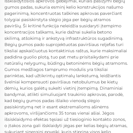
Išsklaidytosios apkrovos gebėjimai, kuriais pasižymi bėgių
gumos padas, sukuria esminį kelio konstrukcijos našumo
pagerinimą, koncentruotas taškines apkrovas paverčiant
tolygiai pasiskirstyta slėgio jėga per bėgių atramos
paviršių. Ši kritinė funkcija neleidžia susidaryti įtempimo
koncentracijos taškams, kurie dažnai sukelia betono
skilimą, atšokimą ir ankstyvą infrastruktūros sugadinimą.
Bėgių gumos pado suprojektuotas paviršiaus reljefas turi
tiksliai apskaičiuotus kontaktinius raštus, kurie maksimaliai
padidina guolio plotą, tuo pat metu prisitaikydami prie
natūralių nelygumų, būdingų betoninėms bėgių atramoms.
Gumos medžiagos tamprumo modulis yra tiksliai
parinktas, kad užtikrintų optimalų lankstumą, leidžiantis
švelniai kompensuoti paviršiaus netobulumus be kietų
dėmių, kurios galėtų sukelti vietinį įtempimą. Dinaminiai
bandymai, atlikti simuliuojant traukinio apkrovas, parodė,
kad bėgių gumos padas išlaiko vienodą slėgio
pasiskirstymą net ir esant ekstremalioms ašinėms
apkrovoms, viršijančioms 35 tonas vienai ašiai. Jėgos
išsisklaidymo efektas tęsiasi už tiesioginio kontakto zonos,
o įtakos zona gali išsklaidyti jėgas per kelias bėgių atramas,
sukuriant sinerginį poveikį, kuris stiprina visos kelio