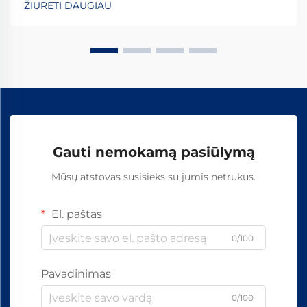
ŽIŪRĖTI DAUGIAU
ilgaamžiškumas visame pasaulyje. Šių esminių detalių
gamybos procesas apima...
Gauti nemokamą pasiūlymą
Mūsų atstovas susisieks su jumis netrukus.
El. paštas
0/100
Pavadinimas
0/100