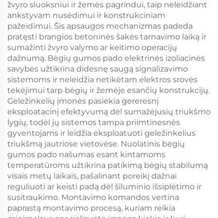
žvyro sluoksniui ir žemės pagrindui, taip neleidžiant
ankstyvam nusėdimui ir konstrukciniam
pažeidimui. Šis apsaugos mechanizmas padeda
pratęsti brangios betoninės šakės tarnavimo laiką ir
sumažinti žvyro valymo ar keitimo operacijų
dažnumą. Bėgių gumos pado elektrinės izoliacinės
savybės užtikrina didesnę saugą signalizavimo
sistemoms ir neleidžia netikėtam elektros srovės
tekėjimui tarp bėgių ir žemėje esančių konstrukcijų.
Geležinkelių įmonės pasiekia gereresnį
eksploatacinį efektyvumą dėl sumažėjusių triukšmo
lygių, todėl jų sistemos tampa priimtinesnės
gyventojams ir leidžia eksploatuoti geležinkelius
triukšmą jautriose vietovėse. Nuolatinis bėgių
gumos pado našumas esant kintamoms
temperatūroms užtikrina patikimą bėgių stabilumą
visais metų laikais, pašalinant poreikį dažnai
reguliuoti ar keisti padą dėl šiluminio išsiplėtimo ir
susitraukimo. Montavimo komandos vertina
paprastą montavimo procesą, kuriam reikia