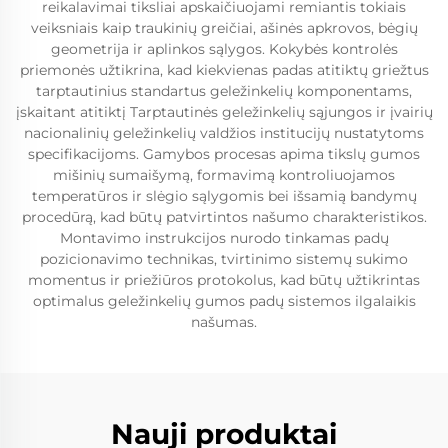
reikalavimai tiksliai apskaičiuojami remiantis tokiais
veiksniais kaip traukinių greičiai, ašinės apkrovos, bėgių
geometrija ir aplinkos sąlygos. Kokybės kontrolės
priemonės užtikrina, kad kiekvienas padas atitiktų griežtus
tarptautinius standartus geležinkelių komponentams,
įskaitant atitiktį Tarptautinės geležinkelių sąjungos ir įvairių
nacionalinių geležinkelių valdžios institucijų nustatytoms
specifikacijoms. Gamybos procesas apima tikslų gumos
mišinių sumaišymą, formavimą kontroliuojamos
temperatūros ir slėgio sąlygomis bei išsamią bandymų
procedūrą, kad būtų patvirtintos našumo charakteristikos.
Montavimo instrukcijos nurodo tinkamas padų
pozicionavimo technikas, tvirtinimo sistemų sukimo
momentus ir priežiūros protokolus, kad būtų užtikrintas
optimalus geležinkelių gumos padų sistemos ilgalaikis
našumas.
Nauji produktai