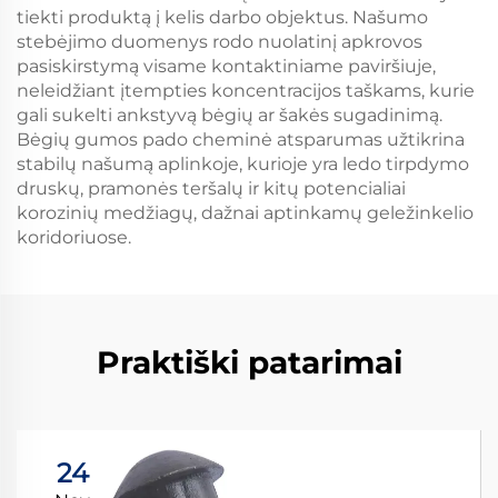
tiekti produktą į kelis darbo objektus. Našumo
stebėjimo duomenys rodo nuolatinį apkrovos
pasiskirstymą visame kontaktiniame paviršiuje,
neleidžiant įtempties koncentracijos taškams, kurie
gali sukelti ankstyvą bėgių ar šakės sugadinimą.
Bėgių gumos pado cheminė atsparumas užtikrina
stabilų našumą aplinkoje, kurioje yra ledo tirpdymo
druskų, pramonės teršalų ir kitų potencialiai
korozinių medžiagų, dažnai aptinkamų geležinkelio
koridoriuose.
Praktiški patarimai
24