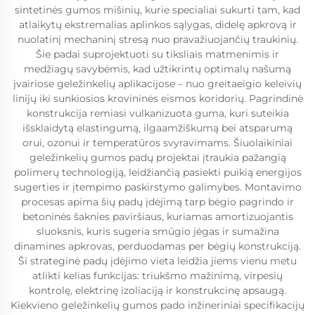
sintetinės gumos mišinių, kurie specialiai sukurti tam, kad
atlaikytų ekstremalias aplinkos sąlygas, didelę apkrovą ir
nuolatinį mechaninį stresą nuo pravažiuojančių traukinių.
Šie padai suprojektuoti su tiksliais matmenimis ir
medžiagų savybėmis, kad užtikrintų optimalų našumą
įvairiose geležinkelių aplikacijose – nuo greitaeigio keleivių
linijų iki sunkiosios krovininės eismos koridorių. Pagrindinė
konstrukcija remiasi vulkanizuota guma, kuri suteikia
išsklaidytą elastingumą, ilgaamžiškumą bei atsparumą
orui, ozonui ir temperatūros svyravimams. Šiuolaikiniai
geležinkelių gumos padų projektai įtraukia pažangią
polimerų technologiją, leidžiančią pasiekti puikią energijos
sugerties ir įtempimo paskirstymo galimybes. Montavimo
procesas apima šių padų įdėjimą tarp bėgio pagrindo ir
betoninės šaknies paviršiaus, kuriamas amortizuojantis
sluoksnis, kuris sugeria smūgio jėgas ir sumažina
dinamines apkrovas, perduodamas per bėgių konstrukciją.
Ši strateginė padų įdėjimo vieta leidžia jiems vienu metu
atlikti kelias funkcijas: triukšmo mažinimą, virpesių
kontrolę, elektrinę izoliaciją ir konstrukcinę apsaugą.
Kiekvieno geležinkelių gumos pado inžineriniai specifikacijų