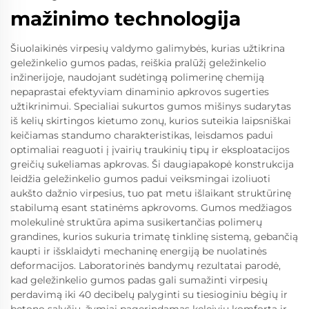
mažinimo technologija
Šiuolaikinės virpesių valdymo galimybės, kurias užtikrina
geležinkelio gumos padas, reiškia pralūžį geležinkelio
inžinerijoje, naudojant sudėtingą polimerinę chemiją
nepaprastai efektyviam dinaminio apkrovos sugerties
užtikrinimui. Specialiai sukurtos gumos mišinys sudarytas
iš kelių skirtingos kietumo zonų, kurios suteikia laipsniškai
keičiamas standumo charakteristikas, leisdamos padui
optimaliai reaguoti į įvairių traukinių tipų ir eksploatacijos
greičių sukeliamas apkrovas. Ši daugiapakopė konstrukcija
leidžia geležinkelio gumos padui veiksmingai izoliuoti
aukšto dažnio virpesius, tuo pat metu išlaikant struktūrinę
stabilumą esant statinėms apkrovoms. Gumos medžiagos
molekulinė struktūra apima susikertančias polimerų
grandines, kurios sukuria trimatę tinklinę sistemą, gebančią
kaupti ir išsklaidyti mechaninę energiją be nuolatinės
deformacijos. Laboratorinės bandymų rezultatai parodė,
kad geležinkelio gumos padas gali sumažinti virpesių
perdavimą iki 40 decibelų palyginti su tiesioginiu bėgių ir