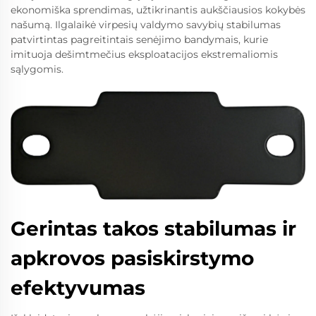
ekonomiška sprendimas, užtikrinantis aukščiausios kokybės
našumą. Ilgalaikė virpesių valdymo savybių stabilumas
patvirtintas pagreitintais senėjimo bandymais, kurie
imituoja dešimtmečius eksploatacijos ekstremaliomis
sąlygomis.
Gerintas takos stabilumas ir
apkrovos pasiskirstymo
efektyvumas