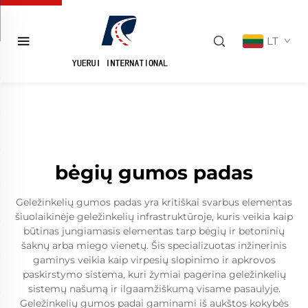
LT
bėgių gumos padas
Geležinkelių gumos padas yra kritiškai svarbus elementas
šiuolaikinėje geležinkelių infrastruktūroje, kuris veikia kaip
būtinas jungiamasis elementas tarp bėgių ir betoninių
šaknų arba miego vienetų. Šis specializuotas inžinerinis
gaminys veikia kaip virpesių slopinimo ir apkrovos
paskirstymo sistema, kuri žymiai pagerina geležinkelių
sistemų našumą ir ilgaamžiškumą visame pasaulyje.
Geležinkelių gumos padai gaminami iš aukštos kokybės