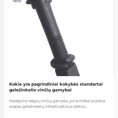
Nov
Kokie yra pagrindiniai kokybės standartai
geležinkelio vinčių gamybai
Riedėjimo bėgių vinčių gamyba yra kritiškai svarbus
etapas geležinkelių infrastruktūros plėtrai,
reikalaujantis griežtų kokybės standartų laikymosi,
kad būtų užtikrinta geležinkelių sistemų sauga ir