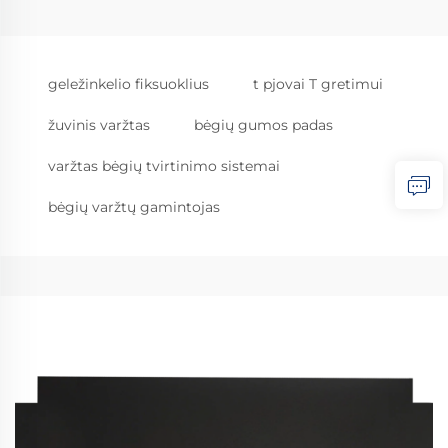
geležinkelio fiksuoklius
t pjovai T gretimui
žuvinis varžtas
bėgių gumos padas
varžtas bėgių tvirtinimo sistemai
bėgių varžtų gamintojas