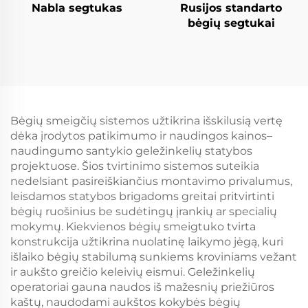
Nabla segtukas
Rusijos standarto
bėgių segtukai
Bėgių smeigčių sistemos užtikrina išskilusią vertę
dėka įrodytos patikimumo ir naudingos kainos–
naudingumo santykio geležinkelių statybos
projektuose. Šios tvirtinimo sistemos suteikia
nedelsiant pasireiškiančius montavimo privalumus,
leisdamos statybos brigadoms greitai pritvirtinti
bėgių ruošinius be sudėtingų įrankių ar specialių
mokymų. Kiekvienos bėgių smeigtuko tvirta
konstrukcija užtikrina nuolatinę laikymo jėgą, kuri
išlaiko bėgių stabilumą sunkiems kroviniams vežant
ir aukšto greičio keleivių eismui. Geležinkelių
operatoriai gauna naudos iš mažesnių priežiūros
kaštų, naudodami aukštos kokybės bėgių