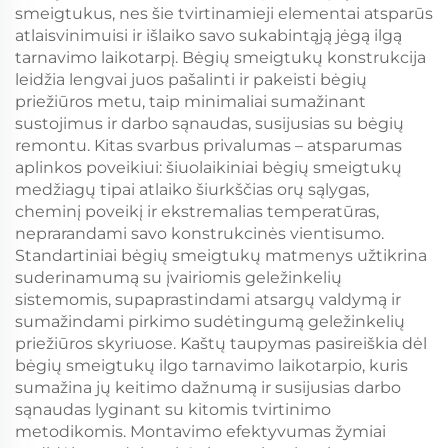
smeigtukus, nes šie tvirtinamieji elementai atsparūs
atlaisvinimuisi ir išlaiko savo sukabintąją jėgą ilgą
tarnavimo laikotarpį. Bėgių smeigtukų konstrukcija
leidžia lengvai juos pašalinti ir pakeisti bėgių
priežiūros metu, taip minimaliai sumažinant
sustojimus ir darbo sąnaudas, susijusias su bėgių
remontu. Kitas svarbus privalumas – atsparumas
aplinkos poveikiui: šiuolaikiniai bėgių smeigtukų
medžiagų tipai atlaiko šiurkščias orų sąlygas,
cheminį poveikį ir ekstremalias temperatūras,
neprarandami savo konstrukcinės vientisumo.
Standartiniai bėgių smeigtukų matmenys užtikrina
suderinamumą su įvairiomis geležinkelių
sistemomis, supaprastindami atsargų valdymą ir
sumažindami pirkimo sudėtingumą geležinkelių
priežiūros skyriuose. Kaštų taupymas pasireiškia dėl
bėgių smeigtukų ilgo tarnavimo laikotarpio, kuris
sumažina jų keitimo dažnumą ir susijusias darbo
sąnaudas lyginant su kitomis tvirtinimo
metodikomis. Montavimo efektyvumas žymiai