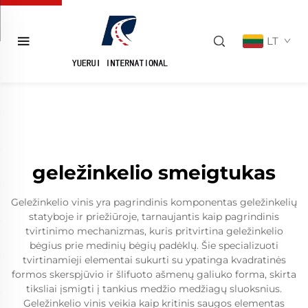
LT
geležinkelio smeigtukas
Geležinkelio vinis yra pagrindinis komponentas geležinkelių
statyboje ir priežiūroje, tarnaujantis kaip pagrindinis
tvirtinimo mechanizmas, kuris pritvirtina geležinkelio
bėgius prie medinių bėgių padėklų. Šie specializuoti
tvirtinamieji elementai sukurti su ypatinga kvadratinės
formos skerspjūvio ir šlifuoto ašmenų galiuko forma, skirta
tiksliai įsmigti į tankius medžio medžiagų sluoksnius.
Geležinkelio vinis veikia kaip kritinis saugos elementas