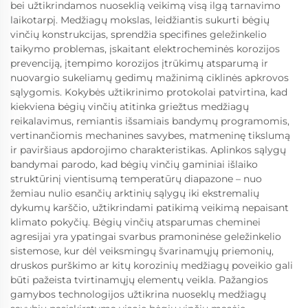
bei užtikrindamos nuoseklią veikimą visą ilgą tarnavimo
laikotarpį. Medžiagų mokslas, leidžiantis sukurti bėgių
vinčių konstrukcijas, sprendžia specifines geležinkelio
taikymo problemas, įskaitant elektrocheminės korozijos
prevenciją, įtempimo korozijos įtrūkimų atsparumą ir
nuovargio sukeliamų gedimų mažinimą ciklinės apkrovos
sąlygomis. Kokybės užtikrinimo protokolai patvirtina, kad
kiekviena bėgių vinčių atitinka griežtus medžiagų
reikalavimus, remiantis išsamiais bandymų programomis,
vertinančiomis mechanines savybes, matmeninę tikslumą
ir paviršiaus apdorojimo charakteristikas. Aplinkos sąlygų
bandymai parodo, kad bėgių vinčių gaminiai išlaiko
struktūrinį vientisumą temperatūrų diapazone – nuo
žemiau nulio esančių arktinių sąlygų iki ekstremalių
dykumų karščio, užtikrindami patikimą veikimą nepaisant
klimato pokyčių. Bėgių vinčių atsparumas cheminei
agresijai yra ypatingai svarbus pramoninėse geležinkelio
sistemose, kur dėl veiksmingų švarinamųjų priemonių,
druskos purškimo ar kitų korozinių medžiagų poveikio gali
būti pažeista tvirtinamųjų elementų veikla. Pažangios
gamybos technologijos užtikrina nuoseklų medžiagų