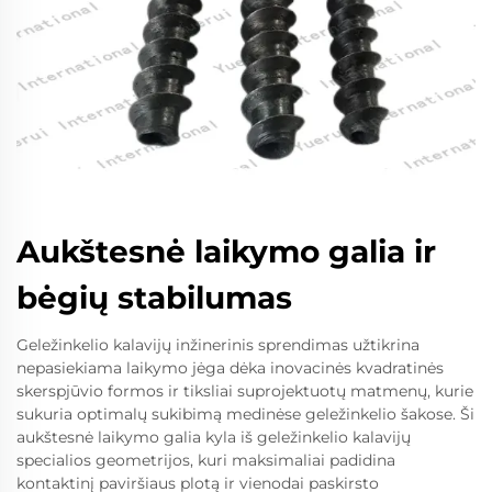
Aukštesnė laikymo galia ir
bėgių stabilumas
Geležinkelio kalavijų inžinerinis sprendimas užtikrina
nepasiekiama laikymo jėga dėka inovacinės kvadratinės
skerspjūvio formos ir tiksliai suprojektuotų matmenų, kurie
sukuria optimalų sukibimą medinėse geležinkelio šakose. Ši
aukštesnė laikymo galia kyla iš geležinkelio kalavijų
specialios geometrijos, kuri maksimaliai padidina
kontaktinį paviršiaus plotą ir vienodai paskirsto