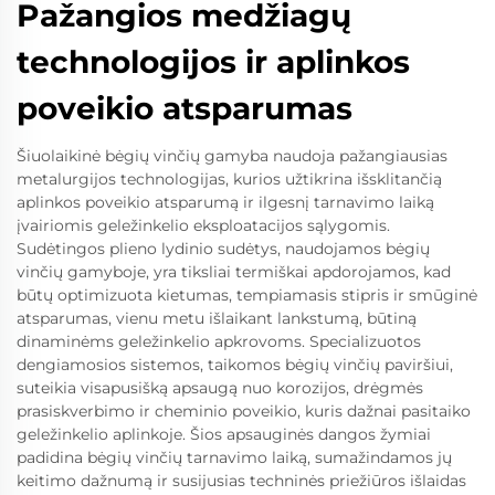
Pažangios medžiagų
technologijos ir aplinkos
poveikio atsparumas
Šiuolaikinė bėgių vinčių gamyba naudoja pažangiausias
metalurgijos technologijas, kurios užtikrina išsklitančią
aplinkos poveikio atsparumą ir ilgesnį tarnavimo laiką
įvairiomis geležinkelio eksploatacijos sąlygomis.
Sudėtingos plieno lydinio sudėtys, naudojamos bėgių
vinčių gamyboje, yra tiksliai termiškai apdorojamos, kad
būtų optimizuota kietumas, tempiamasis stipris ir smūginė
atsparumas, vienu metu išlaikant lankstumą, būtiną
dinaminėms geležinkelio apkrovoms. Specializuotos
dengiamosios sistemos, taikomos bėgių vinčių paviršiui,
suteikia visapusišką apsaugą nuo korozijos, drėgmės
prasiskverbimo ir cheminio poveikio, kuris dažnai pasitaiko
geležinkelio aplinkoje. Šios apsauginės dangos žymiai
padidina bėgių vinčių tarnavimo laiką, sumažindamos jų
keitimo dažnumą ir susijusias techninės priežiūros išlaidas