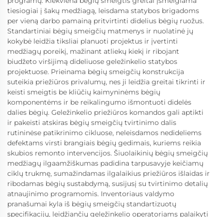
programų. Kiekviena bėgių smeigtis greitai įsmeigiama
tiesiogiai į šakų medžiagą, leisdama statybos brigadoms
per vieną darbo pamainą pritvirtinti didelius bėgių ruožus.
Standartiniai bėgių smeigčių matmenys ir nuolatinė jų
kokybė leidžia tiksliai planuoti projektus ir įvertinti
medžiagų poreikį, mažinant atliekų kiekį ir ribojant
biudžeto viršijimą dideliuose geležinkelio statybos
projektuose. Prieinama bėgių smeigčių konstrukcija
suteikia priežiūros privalumų, nes ji leidžia greitai tikrinti ir
keisti smeigtis be kliūčių kaimyninėms bėgių
komponentėms ir be reikalingumo išmontuoti didelės
dalies bėgių. Geležinkelio priežiūros komandos gali aptikti
ir pakeisti atskiras bėgių smeigčių tvirtinimo dalis
rutininėse patikrinimo cikluose, neleisdamos nedideliems
defektams virsti brangiais bėgių gedimais, kuriems reikia
skubios remonto intervencijos. Šiuolaikinių bėgių smeigčių
medžiagų ilgaamžiškumas padidina tarpusavyje keičiamų
ciklų trukmę, sumažindamas ilgalaikius priežiūros išlaidas ir
ribodamas bėgių sustabdymą, susijusį su tvirtinimo detalių
atnaujinimo programomis. Inventoriaus valdymo
pranašumai kyla iš bėgių smeigčių standartizuotų
specifikacijų, leidžiančių geležinkelio operatoriams palaikyti