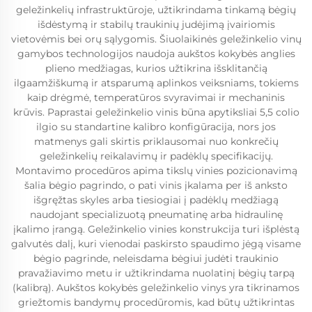
geležinkelių infrastruktūroje, užtikrindama tinkamą bėgių
išdėstymą ir stabilų traukinių judėjimą įvairiomis
vietovėmis bei orų sąlygomis. Šiuolaikinės geležinkelio vinų
gamybos technologijos naudoja aukštos kokybės anglies
plieno medžiagas, kurios užtikrina išsklitančią
ilgaamžiškumą ir atsparumą aplinkos veiksniams, tokiems
kaip drėgmė, temperatūros svyravimai ir mechaninis
krūvis. Paprastai geležinkelio vinis būna apytiksliai 5,5 colio
ilgio su standartine kalibro konfigūracija, nors jos
matmenys gali skirtis priklausomai nuo konkrečių
geležinkelių reikalavimų ir padėklų specifikacijų.
Montavimo procedūros apima tikslų vinies pozicionavimą
šalia bėgio pagrindo, o pati vinis įkalama per iš anksto
išgręžtas skyles arba tiesiogiai į padėklų medžiagą
naudojant specializuotą pneumatinę arba hidraulinę
įkalimo įrangą. Geležinkelio vinies konstrukcija turi išplėstą
galvutės dalį, kuri vienodai paskirsto spaudimo jėgą visame
bėgio pagrinde, neleisdama bėgiui judėti traukinio
pravažiavimo metu ir užtikrindama nuolatinį bėgių tarpą
(kalibrą). Aukštos kokybės geležinkelio vinys yra tikrinamos
griežtomis bandymų procedūromis, kad būtų užtikrintas