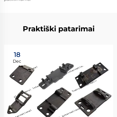
Praktiški patarimai
18
Dec