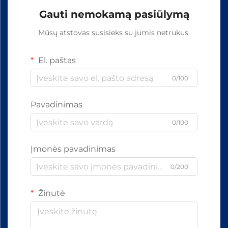
Gauti nemokamą pasiūlymą
Mūsų atstovas susisieks su jumis netrukus.
El. paštas
0/100
Pavadinimas
0/100
Įmonės pavadinimas
0/200
Žinutė