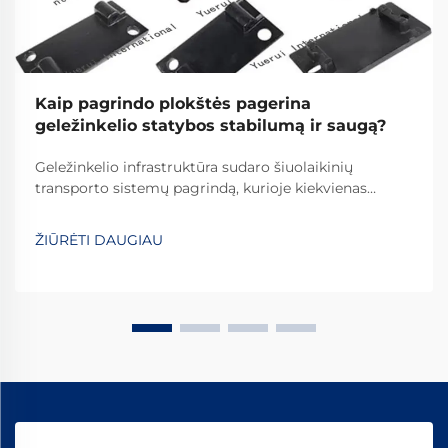
Kaip pagrindo plokštės pagerina
geležinkelio statybos stabilumą ir saugą?
Geležinkelio infrastruktūra sudaro šiuolaikinių
transporto sistemų pagrindą, kurioje kiekvienas
komponentas atlieka svarbų vaidmenį užtikrinant
saugų ir veiksmingą veikimą. Tarp šių būtinųjų
ŽIŪRĖTI DAUGIAU
komponentų, geležinkelio pagrindo plokštės yra
pagrindiniai elementai, kurie...