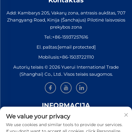
Kontaktas
Add: Kambarys 205, Vakarų zona, antrasis aukštas, 707
Zhangyang Road, Kinija (Šanchajus) Pilotinė laisvosios
prekybos zona
Tel.:
+86-15937257616
El. paštas:
[email protected]
Mobilusis:
+86-15037221110
Autorių teisės © 2026 Yuerui International Trade
(Shanghai) Co., Ltd.. Visos teisės saugomos.
INFORMACIJA
We value your privacy
Užsiregistruokite, kad gautumėte mūsų savaitinį
We use cookies and similar tools to provide our services.
naujienlaiškį
If you don't want to accept all cookies, click Personalize