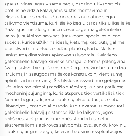
spaustuvines jėgas visame bėgių pagrindu. Kvadratinis
profilis neleidžia kalavijams suktis montavimo ir
eksploatacijos metu, užtikrindamas nuolatinę slėgio
taikymo vientisumą, kuri išlaiko bėgių tarpą tikslų ilgą laiką.
Pažangūs metalurginiai procesai pagerina geležinkelio
kalavijų sukibimo savybes, įtraukdami specialias plieno
sudėtis, kurios užtikrina idealų kietumą, kad būtų galima
prasiskverbti į tankius medžio plaušus, kartu išlaikant
lankstumą dinaminės apkrovos sąlygomis. Kiekvieno
geležinkelio kalavijo kirviškė smaigalio forma palengvina
švarų įsiskverbimą į šakos medžiagą, mažindama medžio
įtrūkimą ir išsaugodama šakos konstrukcinį vientisumą
aplink tvirtinimo vietą. Šis tikslus įsiskverbimo gebėjimas
užtikrina maksimalų medžio suėmimą, kuriant patikimą
mechaninį sujungimą, kuris atsparus tiek vertikaliai, tiek
šoninei bėgių judėjimui traukinių eksploatacijos metu.
Išbandymų protokolai parodo, kad tinkamai sumontuoti
geležinkelio kalavijų sistemos išlaiko laikymo jėgos
reikšmes, viršijančias pramonės standartus, net ir
ekstremaliomis apkrovos sąlygomis, pvz., sunkių krovinių
traukinių ar greitaeigių keleivių traukinių eksploatacijos