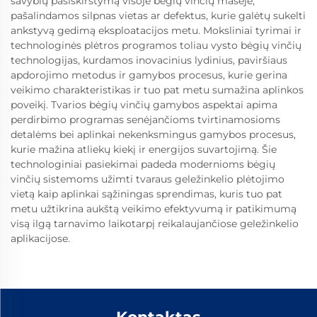
savybių pasiskirstymą visoje bėgių vinčių masėje,
pašalindamos silpnas vietas ar defektus, kurie galėtų sukelti
ankstyvą gedimą eksploatacijos metu. Moksliniai tyrimai ir
technologinės plėtros programos toliau vysto bėgių vinčių
technologijas, kurdamos inovacinius lydinius, paviršiaus
apdorojimo metodus ir gamybos procesus, kurie gerina
veikimo charakteristikas ir tuo pat metu sumažina aplinkos
poveikį. Tvarios bėgių vinčių gamybos aspektai apima
perdirbimo programas senėjančioms tvirtinamosioms
detalėms bei aplinkai nekenksmingus gamybos procesus,
kurie mažina atliekų kiekį ir energijos suvartojimą. Šie
technologiniai pasiekimai padeda modernioms bėgių
vinčių sistemoms užimti tvaraus geležinkelio plėtojimo
vietą kaip aplinkai sąžiningas sprendimas, kuris tuo pat
metu užtikrina aukštą veikimo efektyvumą ir patikimumą
visą ilgą tarnavimo laikotarpį reikalaujančiose geležinkelio
aplikacijose.