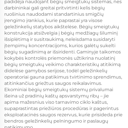
padidėja naudojant bėgių smeigtukų sistemas, nes
darbininkai gali greitai pritvirtinti kelis bėgių
ruošinius naudodami standartinius smigčių
įrengimo įrankius, kurie paprastai yra visose
geležinkelių statybos aikštelėse. Bėgių smeigtukų
konstrukcija atsižvelgia į bėgių medžiagų šiluminį
išsiplėtimą ir susitraukimą, neleisdama susidaryti
įtempimų koncentracijoms, kurios galėtų sukelti
bėgių sugadinimą ar išsiridenti. Gaminyje taikomos
kokybės kontrolės priemonės užtikrina nuolatinį
bėgių smeigtukų veikimo charakteristikų atitikimą
didelėse gamybos serijose, todėl geležinkelių
operatoriai gauna patikimus tvirtinimo sprendimus,
atitinkančius griežtus saugos reikalavimus.
Ekominiai bėgių smeigtukų sistemų privalumai
išeina už pradinių kaštų apsvarstymų ribų – jie
apima mažesnius viso tarnavimo ciklo kaštus,
supaprastintas priežiūros procedūras ir pagerintus
eksploatacinės saugos rezervus, kurie prisideda prie
bendros geležinkelių pelningumo ir paslaugų
patikimumo.