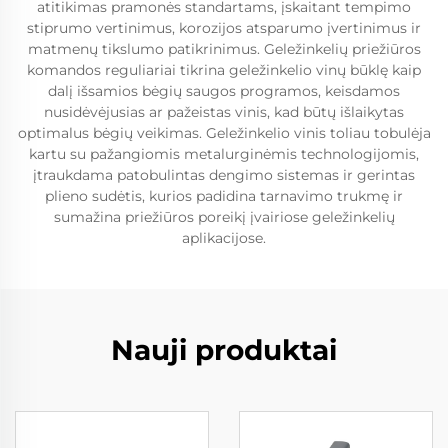
atitikimas pramonės standartams, įskaitant tempimo
stiprumo vertinimus, korozijos atsparumo įvertinimus ir
matmenų tikslumo patikrinimus. Geležinkelių priežiūros
komandos reguliariai tikrina geležinkelio vinų būklę kaip
dalį išsamios bėgių saugos programos, keisdamos
nusidėvėjusias ar pažeistas vinis, kad būtų išlaikytas
optimalus bėgių veikimas. Geležinkelio vinis toliau tobulėja
kartu su pažangiomis metalurginėmis technologijomis,
įtraukdama patobulintas dengimo sistemas ir gerintas
plieno sudėtis, kurios padidina tarnavimo trukmę ir
sumažina priežiūros poreikį įvairiose geležinkelių
aplikacijose.
Nauji produktai