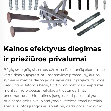
Kainos efektyvus diegimas
ir priežiūros privalumai
Bėgių smeigčių sistemos užtikrina išsklitančią ekonominę
vertę dėka supaprastintų montavimo procedūrų, kurios
žymiai sumažina darbo jėgos sąnaudas ir projektų trukmę
palyginti su kitomis bėgių tvirtinimo metodais. Paprastas
montavimo procesas reikalauja tik standartinės
pneumatinės ar hidraulinės įrangos, kuri paprastai yra
prieinama geležinkelio statybos aikštelėse, todėl nereikia
specializuotos įrangos ar išplėstinių darbuotojų mokymo