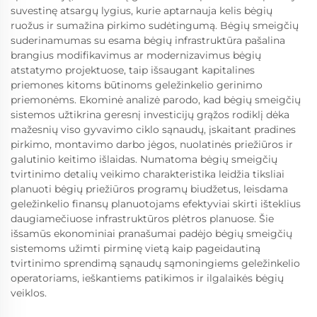
suvestinę atsargų lygius, kurie aptarnauja kelis bėgių
ruožus ir sumažina pirkimo sudėtingumą. Bėgių smeigčių
suderinamumas su esama bėgių infrastruktūra pašalina
brangius modifikavimus ar modernizavimus bėgių
atstatymo projektuose, taip išsaugant kapitalines
priemones kitoms būtinoms geležinkelio gerinimo
priemonėms. Ekominė analizė parodo, kad bėgių smeigčių
sistemos užtikrina geresnį investicijų grąžos rodiklį dėka
mažesnių viso gyvavimo ciklo sąnaudų, įskaitant pradines
pirkimo, montavimo darbo jėgos, nuolatinės priežiūros ir
galutinio keitimo išlaidas. Numatoma bėgių smeigčių
tvirtinimo detalių veikimo charakteristika leidžia tiksliai
planuoti bėgių priežiūros programų biudžetus, leisdama
geležinkelio finansų planuotojams efektyviai skirti išteklius
daugiamečiuose infrastruktūros plėtros planuose. Šie
išsamūs ekonominiai pranašumai padėjo bėgių smeigčių
sistemoms užimti pirminę vietą kaip pageidautiną
tvirtinimo sprendimą sąnaudų sąmoningiems geležinkelio
operatoriams, ieškantiems patikimos ir ilgalaikės bėgių
veiklos.