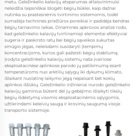
metu. Geležinkelio kalavijų atsparumas atlaisvinimuisi
neleidžia laipsniškai blogėti bėgių būklei, kaip dažnai
nutinka su prastesnėmis tvirtinimo sistemomis, todėl
sumažėja techninės priežiūros poreikiai ir padidėja bendras
bėgių tarnavimo laikas. Dinaminės apkrovos analizė rodo,
kad geležinkelio kalavijų tvirtinamieji elementai efektyviai
sugeria ir paskirsto ratų bei bėgių sąveikos sukurtas
smūgio jėgas, neleisdami susidaryti įtempimų
koncentracijoms, kurios gali pažeisti bėgių stabilumą.
Įrodyta geležinkelio kalavijų sistemų naša įvairiose
eksploatacinėse aplinkose parodo jų patikimumą esant
temperatūroms nuo arktilių sąlygų iki dykumų klimato,
išlaikant nuolatinę laikymo jėgą nepaisant bet kokių
aplinkos iššūkių. Geležinkelio inžinieriai nurodo geležinkelio
kalavijų gaminius būtent dėl jų gebėjimo išlaikyti tikslų
bėgių išdėstymą visomis eksploatacinėmis sąlygomis,
užtikrindami keleivių saugą ir krovinių saugumą visoje
transporto sistemoje.