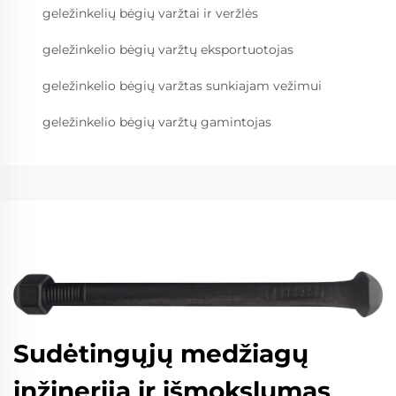
geležinkelių bėgių varžtai ir veržlės
geležinkelio bėgių varžtų eksportuotojas
geležinkelio bėgių varžtas sunkiajam vežimui
geležinkelio bėgių varžtų gamintojas
Sudėtingųjų medžiagų
inžinerija ir išmokslumas