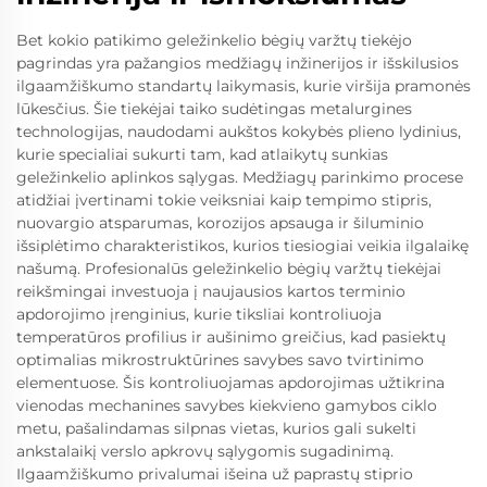
Bet kokio patikimo geležinkelio bėgių varžtų tiekėjo
pagrindas yra pažangios medžiagų inžinerijos ir išskilusios
ilgaamžiškumo standartų laikymasis, kurie viršija pramonės
lūkesčius. Šie tiekėjai taiko sudėtingas metalurgines
technologijas, naudodami aukštos kokybės plieno lydinius,
kurie specialiai sukurti tam, kad atlaikytų sunkias
geležinkelio aplinkos sąlygas. Medžiagų parinkimo procese
atidžiai įvertinami tokie veiksniai kaip tempimo stipris,
nuovargio atsparumas, korozijos apsauga ir šiluminio
išsiplėtimo charakteristikos, kurios tiesiogiai veikia ilgalaikę
našumą. Profesionalūs geležinkelio bėgių varžtų tiekėjai
reikšmingai investuoja į naujausios kartos terminio
apdorojimo įrenginius, kurie tiksliai kontroliuoja
temperatūros profilius ir aušinimo greičius, kad pasiektų
optimalias mikrostruktūrines savybes savo tvirtinimo
elementuose. Šis kontroliuojamas apdorojimas užtikrina
vienodas mechanines savybes kiekvieno gamybos ciklo
metu, pašalindamas silpnas vietas, kurios gali sukelti
ankstalaikį verslo apkrovų sąlygomis sugadinimą.
Ilgaamžiškumo privalumai išeina už paprastų stiprio