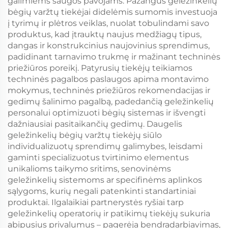
galimiems saugos pavojams. Pažangūs geležinkelių
bėgių varžtų tiekėjai didelėmis sumomis investuoja
į tyrimų ir plėtros veiklas, nuolat tobulindami savo
produktus, kad įtrauktų naujus medžiagų tipus,
dangas ir konstrukcinius naujovinius sprendimus,
padidinant tarnavimo trukmę ir mažinant techninės
priežiūros poreikį. Patyrusių tiekėjų teikiamos
techninės pagalbos paslaugos apima montavimo
mokymus, techninės priežiūros rekomendacijas ir
gedimų šalinimo pagalbą, padedančią geležinkelių
personalui optimizuoti bėgių sistemas ir išvengti
dažniausiai pasitaikančių gedimų. Daugelis
geležinkelių bėgių varžtų tiekėjų siūlo
individualizuotų sprendimų galimybes, leisdami
gaminti specializuotus tvirtinimo elementus
unikalioms taikymo sritims, senovinėms
geležinkelių sistemoms ar specifinėms aplinkos
sąlygoms, kurių negali patenkinti standartiniai
produktai. Ilgalaikiai partnerystės ryšiai tarp
geležinkelių operatorių ir patikimų tiekėjų sukuria
abipusius privalumus – pagerėja bendradarbiavimas,