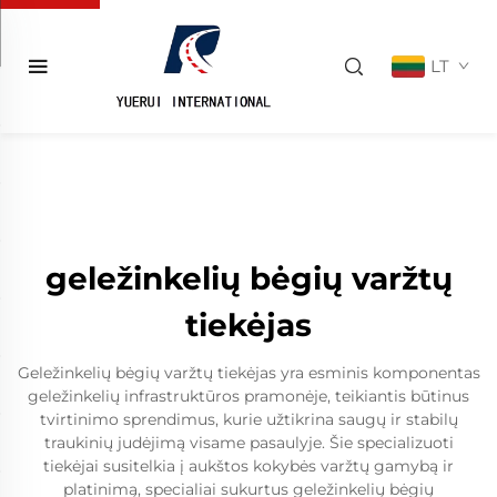
LT
geležinkelių bėgių varžtų
tiekėjas
Geležinkelių bėgių varžtų tiekėjas yra esminis komponentas
geležinkelių infrastruktūros pramonėje, teikiantis būtinus
tvirtinimo sprendimus, kurie užtikrina saugų ir stabilų
traukinių judėjimą visame pasaulyje. Šie specializuoti
tiekėjai susitelkia į aukštos kokybės varžtų gamybą ir
platinimą, specialiai sukurtus geležinkelių bėgių