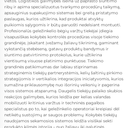
vietos. Logistikos galimybės išeina už paprasto siuntimo
ribų ir apima specializuotus tvarkymo procedūrų taikymą,
apsauginius supakuojimo sistemas bei greitą pristatymo
paslaugas, kurios užtikrina, kad produktai atvyktų
puikiomis sąlygomis ir būtų paruošti nedelsiant montuoti.
Profesionalūs geležinkelio bėgių varžtų tiekėjai įdiegia
visapusiškas kokybės kontrolės procedūras visoje tiekimo
grandinėje, įskaitant įvežamų žaliavų tikrinimą, gaminant
vykstančią stebėseną, gatavų produktų bandymus ir
siuntimo patvirtinimo protokolus, kurie užtikrina
vientisumą visuose platinimo punktuose. Tiekimo
grandinės patikimumas dar labiau stiprinamas
strateginėmis tiekėjų partnerystėmis, kelių šaltinių pirkimo
strategijomis ir vertikalios integracijos iniciatyvomis, kurios
sumažina priklausomybę nuo išorinių veiksnių ir pagerina
visos sistemos atsparumą. Daugelis tiekėjų palaiko skubios
reakcijos galimybes, kurios leidžia per kelias valandas
mobilizuoti kritinius varžtus ir techninės pagalbos
specialistus po to, kai geležinkelio operatoriai kreipiasi dėl
netikėtų sustojimų ar saugos problemų. Kokybės tiekėjų
naudojamos sekamosios sistemos leidžia visiškai sekti
produkto kilmės istoriją – nuo žaliavų iki galutinės