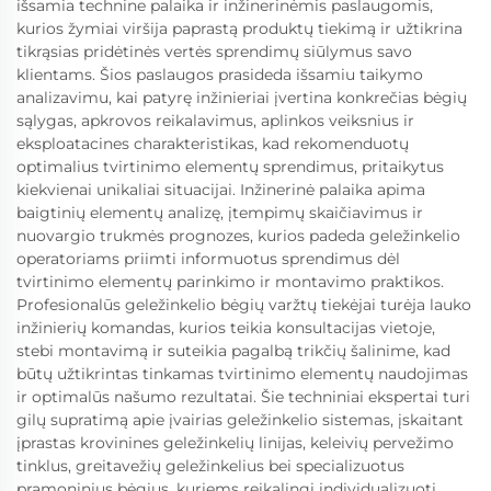
išsamia technine palaika ir inžinerinėmis paslaugomis,
kurios žymiai viršija paprastą produktų tiekimą ir užtikrina
tikrąsias pridėtinės vertės sprendimų siūlymus savo
klientams. Šios paslaugos prasideda išsamiu taikymo
analizavimu, kai patyrę inžinieriai įvertina konkrečias bėgių
sąlygas, apkrovos reikalavimus, aplinkos veiksnius ir
eksploatacines charakteristikas, kad rekomenduotų
optimalius tvirtinimo elementų sprendimus, pritaikytus
kiekvienai unikaliai situacijai. Inžinerinė palaika apima
baigtinių elementų analizę, įtempimų skaičiavimus ir
nuovargio trukmės prognozes, kurios padeda geležinkelio
operatoriams priimti informuotus sprendimus dėl
tvirtinimo elementų parinkimo ir montavimo praktikos.
Profesionalūs geležinkelio bėgių varžtų tiekėjai turėja lauko
inžinierių komandas, kurios teikia konsultacijas vietoje,
stebi montavimą ir suteikia pagalbą trikčių šalinime, kad
būtų užtikrintas tinkamas tvirtinimo elementų naudojimas
ir optimalūs našumo rezultatai. Šie techniniai ekspertai turi
gilų supratimą apie įvairias geležinkelio sistemas, įskaitant
įprastas krovinines geležinkelių linijas, keleivių pervežimo
tinklus, greitavežių geležinkelius bei specializuotus
pramoninius bėgius, kuriems reikalingi individualizuoti