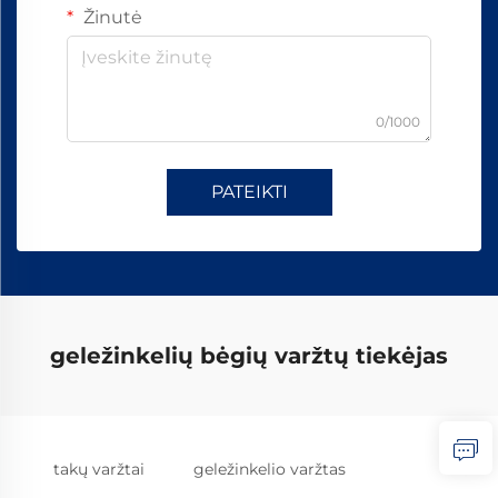
Žinutė
0/1000
PATEIKTI
geležinkelių bėgių varžtų tiekėjas
takų varžtai
geležinkelio varžtas