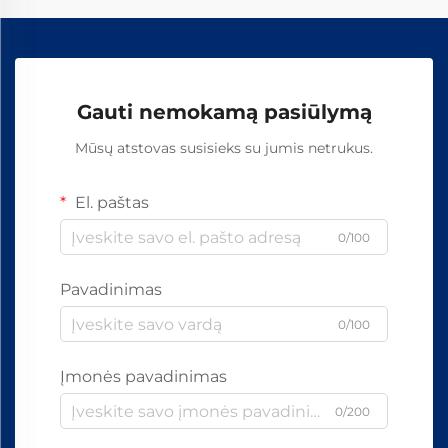
Gauti nemokamą pasiūlymą
Mūsų atstovas susisieks su jumis netrukus.
El. paštas
0/100
Pavadinimas
0/100
Įmonės pavadinimas
0/200