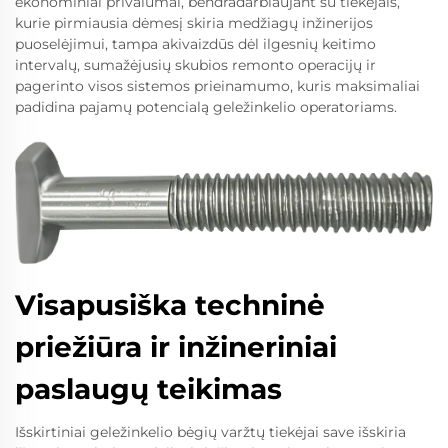
ekonominiai privalumai, bendradarbiaujant su tiekėjais,
kurie pirmiausia dėmesį skiria medžiagų inžinerijos
puoselėjimui, tampa akivaizdūs dėl ilgesnių keitimo
intervalų, sumažėjusių skubios remonto operacijų ir
pagerinto visos sistemos prieinamumo, kuris maksimaliai
padidina pajamų potencialą geležinkelio operatoriams.
Visapusiška techninė
priežiūra ir inžineriniai
paslaugų teikimas
Išskirtiniai geležinkelio bėgių varžtų tiekėjai save išskiria