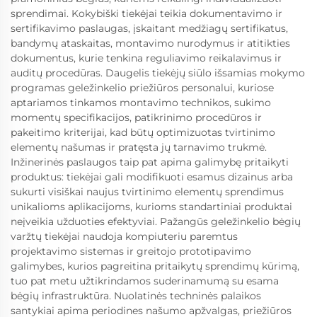
sprendimai. Kokybiški tiekėjai teikia dokumentavimo ir
sertifikavimo paslaugas, įskaitant medžiagų sertifikatus,
bandymų ataskaitas, montavimo nurodymus ir atitikties
dokumentus, kurie tenkina reguliavimo reikalavimus ir
auditų procedūras. Daugelis tiekėjų siūlo išsamias mokymo
programas geležinkelio priežiūros personalui, kuriose
aptariamos tinkamos montavimo technikos, sukimo
momentų specifikacijos, patikrinimo procedūros ir
pakeitimo kriterijai, kad būtų optimizuotas tvirtinimo
elementų našumas ir pratęsta jų tarnavimo trukmė.
Inžinerinės paslaugos taip pat apima galimybę pritaikyti
produktus: tiekėjai gali modifikuoti esamus dizainus arba
sukurti visiškai naujus tvirtinimo elementų sprendimus
unikalioms aplikacijoms, kurioms standartiniai produktai
neįveikia užduoties efektyviai. Pažangūs geležinkelio bėgių
varžtų tiekėjai naudoja kompiuteriu paremtus
projektavimo sistemas ir greitojo prototipavimo
galimybes, kurios pagreitina pritaikytų sprendimų kūrimą,
tuo pat metu užtikrindamos suderinamumą su esama
bėgių infrastruktūra. Nuolatinės techninės palaikos
santykiai apima periodines našumo apžvalgas, priežiūros