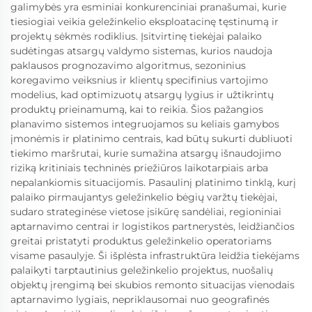
galimybės yra esminiai konkurenciniai pranašumai, kurie
tiesiogiai veikia geležinkelio eksploatacinę tęstinumą ir
projektų sėkmės rodiklius. Įsitvirtinę tiekėjai palaiko
sudėtingas atsargų valdymo sistemas, kurios naudoja
paklausos prognozavimo algoritmus, sezoninius
koregavimo veiksnius ir klientų specifinius vartojimo
modelius, kad optimizuotų atsargų lygius ir užtikrintų
produktų prieinamumą, kai to reikia. Šios pažangios
planavimo sistemos integruojamos su keliais gamybos
įmonėmis ir platinimo centrais, kad būtų sukurti dubliuoti
tiekimo maršrutai, kurie sumažina atsargų išnaudojimo
riziką kritiniais techninės priežiūros laikotarpiais arba
nepalankiomis situacijomis. Pasaulinį platinimo tinklą, kurį
palaiko pirmaujantys geležinkelio bėgių varžtų tiekėjai,
sudaro strateginėse vietose įsikūrę sandėliai, regioniniai
aptarnavimo centrai ir logistikos partnerystės, leidžiančios
greitai pristatyti produktus geležinkelio operatoriams
visame pasaulyje. Ši išplėsta infrastruktūra leidžia tiekėjams
palaikyti tarptautinius geležinkelio projektus, nuošalių
objektų įrengimą bei skubios remonto situacijas vienodais
aptarnavimo lygiais, nepriklausomai nuo geografinės