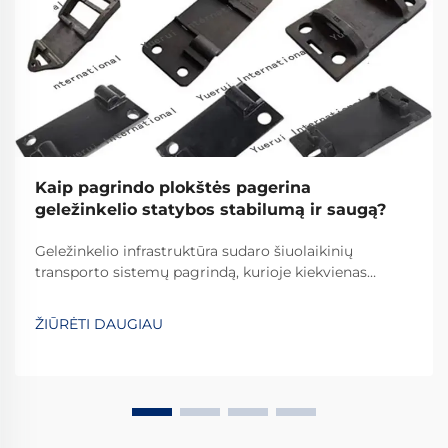
Kaip pagrindo plokštės pagerina
geležinkelio statybos stabilumą ir saugą?
Geležinkelio infrastruktūra sudaro šiuolaikinių
transporto sistemų pagrindą, kurioje kiekvienas
komponentas atlieka svarbų vaidmenį užtikrinant
saugų ir veiksmingą veikimą. Tarp šių būtinųjų
ŽIŪRĖTI DAUGIAU
komponentų, geležinkelio pagrindo plokštės yra
pagrindiniai elementai, kurie...