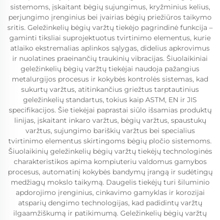
sistemoms, įskaitant bėgių sujungimus, kryžminius kelius,
perjungimo įrenginius bei įvairias bėgių priežiūros taikymo
sritis. Geležinkelių bėgių varžtų tiekėjo pagrindinė funkcija –
gaminti tiksliai suprojektuotus tvirtinimo elementus, kurie
atlaiko ekstremalias aplinkos sąlygas, didelius apkrovimus
ir nuolatines praeinančių traukinių vibracijas. Šiuolaikiniai
geležinkelių bėgių varžtų tiekėjai naudoja pažangius
metalurgijos procesus ir kokybės kontrolės sistemas, kad
sukurtų varžtus, atitinkančius griežtus tarptautinius
geležinkelių standartus, tokius kaip ASTM, EN ir JIS
specifikacijos. Šie tiekėjai paprastai siūlo išsamias produktų
linijas, įskaitant inkaro varžtus, bėgių varžtus, spaustukų
varžtus, sujungimo bariškių varžtus bei specialius
tvirtinimo elementus skirtingoms bėgių pločio sistemoms.
Šiuolaikinių geležinkelių bėgių varžtų tiekėjų technologinės
charakteristikos apima kompiuteriu valdomus gamybos
procesus, automatinį kokybės bandymų įrangą ir sudėtingų
medžiagų mokslo taikymą. Daugelis tiekėjų turi šiluminio
apdorojimo įrenginius, cinkavimo gamyklas ir korozijai
atsparių dengimo technologijas, kad padidintų varžtų
ilgaamžiškumą ir patikimumą. Geležinkelių bėgių varžtų