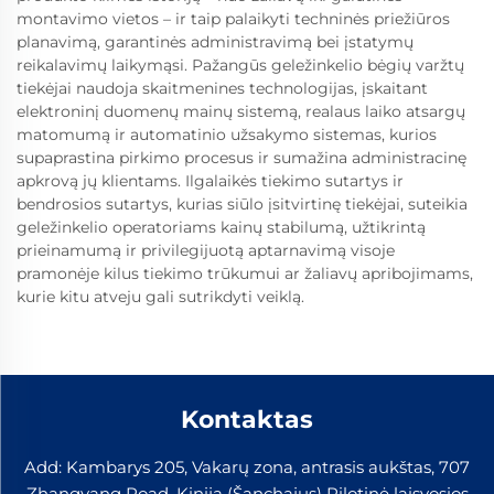
montavimo vietos – ir taip palaikyti techninės priežiūros
planavimą, garantinės administravimą bei įstatymų
reikalavimų laikymąsi. Pažangūs geležinkelio bėgių varžtų
tiekėjai naudoja skaitmenines technologijas, įskaitant
elektroninį duomenų mainų sistemą, realaus laiko atsargų
matomumą ir automatinio užsakymo sistemas, kurios
supaprastina pirkimo procesus ir sumažina administracinę
apkrovą jų klientams. Ilgalaikės tiekimo sutartys ir
bendrosios sutartys, kurias siūlo įsitvirtinę tiekėjai, suteikia
geležinkelio operatoriams kainų stabilumą, užtikrintą
prieinamumą ir privilegijuotą aptarnavimą visoje
pramonėje kilus tiekimo trūkumui ar žaliavų apribojimams,
kurie kitu atveju gali sutrikdyti veiklą.
Kontaktas
Add: Kambarys 205, Vakarų zona, antrasis aukštas, 707
Zhangyang Road, Kinija (Šanchajus) Pilotinė laisvosios