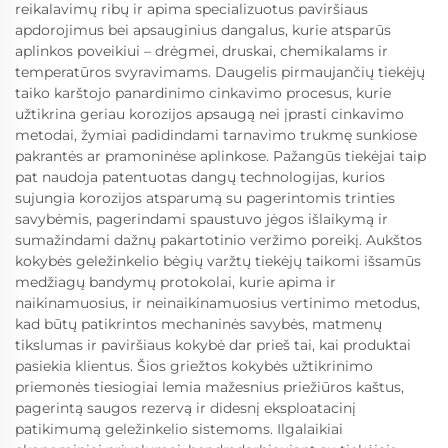
reikalavimų ribų ir apima specializuotus paviršiaus
apdorojimus bei apsauginius dangalus, kurie atsparūs
aplinkos poveikiui – drėgmei, druskai, chemikalams ir
temperatūros svyravimams. Daugelis pirmaujančių tiekėjų
taiko karštojo panardinimo cinkavimo procesus, kurie
užtikrina geriau korozijos apsaugą nei įprasti cinkavimo
metodai, žymiai padidindami tarnavimo trukmę sunkiose
pakrantės ar pramoninėse aplinkose. Pažangūs tiekėjai taip
pat naudoja patentuotas dangų technologijas, kurios
sujungia korozijos atsparumą su pagerintomis trinties
savybėmis, pagerindami spaustuvo jėgos išlaikymą ir
sumažindami dažnų pakartotinio veržimo poreikį. Aukštos
kokybės geležinkelio bėgių varžtų tiekėjų taikomi išsamūs
medžiagų bandymų protokolai, kurie apima ir
naikinamuosius, ir neinaikinamuosius vertinimo metodus,
kad būtų patikrintos mechaninės savybės, matmenų
tikslumas ir paviršiaus kokybė dar prieš tai, kai produktai
pasiekia klientus. Šios griežtos kokybės užtikrinimo
priemonės tiesiogiai lemia mažesnius priežiūros kaštus,
pagerintą saugos rezervą ir didesnį eksploatacinį
patikimumą geležinkelio sistemoms. Ilgalaikiai