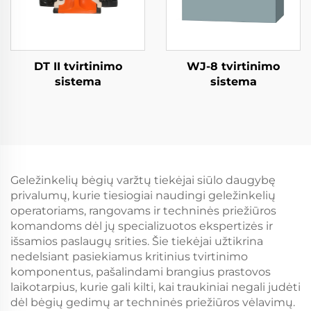
DT II tvirtinimo
WJ-8 tvirtinimo
sistema
sistema
Geležinkelių bėgių varžtų tiekėjai siūlo daugybę
privalumų, kurie tiesiogiai naudingi geležinkelių
operatoriams, rangovams ir techninės priežiūros
komandoms dėl jų specializuotos ekspertizės ir
išsamios paslaugų srities. Šie tiekėjai užtikrina
nedelsiant pasiekiamus kritinius tvirtinimo
komponentus, pašalindami brangius prastovos
laikotarpius, kurie gali kilti, kai traukiniai negali judėti
dėl bėgių gedimų ar techninės priežiūros vėlavimų.