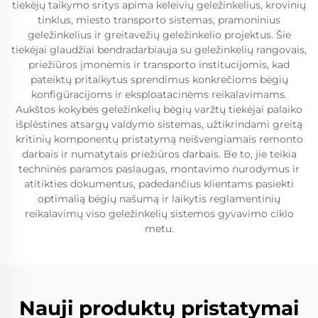
tiekėjų taikymo sritys apima keleivių geležinkelius, krovinių
tinklus, miesto transporto sistemas, pramoninius
geležinkelius ir greitavežių geležinkelio projektus. Šie
tiekėjai glaudžiai bendradarbiauja su geležinkelių rangovais,
priežiūros įmonėmis ir transporto institucijomis, kad
pateiktų pritaikytus sprendimus konkrečioms bėgių
konfigūracijoms ir eksploatacinėms reikalavimams.
Aukštos kokybės geležinkelių bėgių varžtų tiekėjai palaiko
išplėstines atsargų valdymo sistemas, užtikrindami greitą
kritinių komponentų pristatymą neišvengiamais remonto
darbais ir numatytais priežiūros darbais. Be to, jie teikia
techninės paramos paslaugas, montavimo nurodymus ir
atitikties dokumentus, padedančius klientams pasiekti
optimalią bėgių našumą ir laikytis reglamentinių
reikalavimų viso geležinkelių sistemos gyvavimo ciklo
metu.
Nauji produktų pristatymai