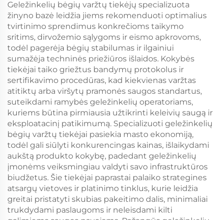
Geležinkelių bėgių varžtų tiekėjų specializuota
žinyno bazė leidžia jiems rekomenduoti optimalius
tvirtinimo sprendimus konkrečioms taikymo
sritims, dirvožemio sąlygoms ir eismo apkrovoms,
todėl pagerėja bėgių stabilumas ir ilgainiui
sumažėja techninės priežiūros išlaidos. Kokybės
tiekėjai taiko griežtus bandymų protokolus ir
sertifikavimo procedūras, kad kiekvienas varžtas
atitiktų arba viršytų pramonės saugos standartus,
suteikdami ramybės geležinkelių operatoriams,
kuriems būtina pirmiausia užtikrinti keleivių saugą ir
eksploatacinį patikimumą. Specializuoti geležinkelių
bėgių varžtų tiekėjai pasiekia masto ekonomiją,
todėl gali siūlyti konkurencingas kainas, išlaikydami
aukštą produkto kokybę, padedant geležinkelių
įmonėms veiksmingiau valdyti savo infrastruktūros
biudžetus. Šie tiekėjai paprastai palaiko strategines
atsargų vietoves ir platinimo tinklus, kurie leidžia
greitai pristatyti skubias pakeitimo dalis, minimaliai
trukdydami paslaugoms ir neleisdami kilti