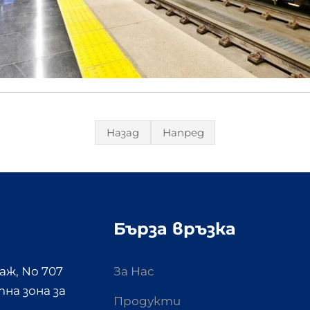
Назад
Напред
Бърза връзка
аж, No 707
За Нас
на зона за
Продукти