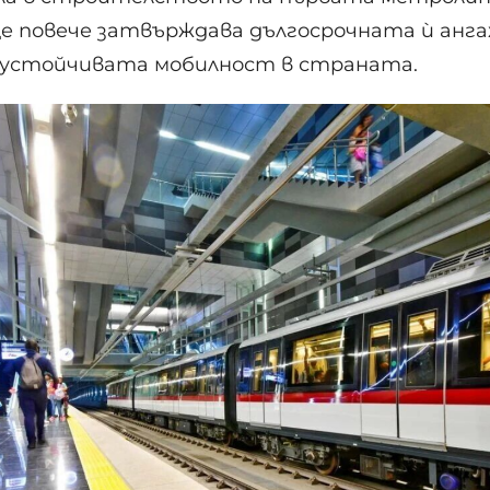
е повече затвърждава дългосрочната ѝ анг
 устойчивата мобилност в страната.