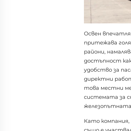
Освен впечатля
притежава голя
райони, намаляв
достъпност как
удобство за пас
директни работ
това местни ме
системата за с
железопътната
Като компания, 
също е участва