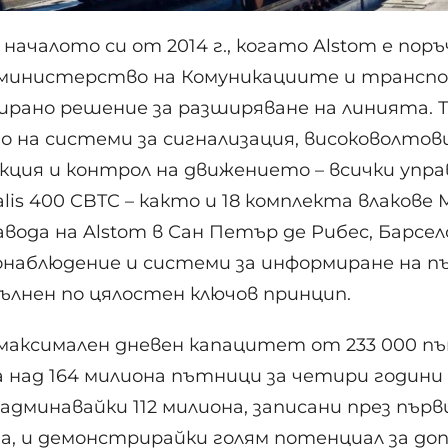
ачалото си от 2014 г., когато Alstom е пор
министерство на Комуникациите и транспор
ирано решение за разширяване на линията. Т
 на системи за сигнализация, високоволтов
кция и контрол на движението – всички упра
is 400 CBTC – както и 18 комплекта влакове Me
авода на Alstom в Сан Петър де Рибес, Барсел
онаблюдение и системи за информиране на 
ълнен по цялостен ключов принцип.
максимален дневен капацитет от 233 000 п
а над 164 милиона пътници за четири години
админавайки 112 милиона, записани през пър
а, и демонстрирайки голям потенциал за до