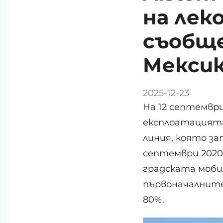
на лек
съобще
Мекси
2025-12-23
На 12 септемвр
експлоатацията 
линия, която за
септември 2020 
градската моби
първоначалните 
80%.