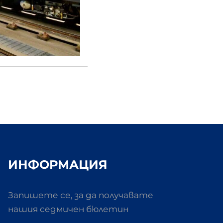
ИНФОРМАЦИЯ
Запишете се, за да получавате
нашия седмичен бюлетин