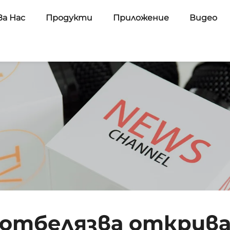
За Нас
Продукти
Приложение
Видео
 отбелязва открив