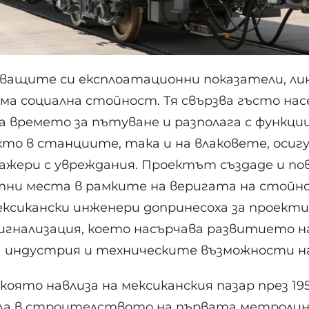
ващите си експлоатационни показатели, л
ма социална стойност. Тя свързва гъсто нас
а времето за пътуване и разполага с функции
то в станциите, така и на влаковете, осиг
ажери с увреждания. Проектът създаде и по
ни места в рамките на веригата на стойн
ксикански инженери допринесоха за проект
игнализация, което насърчава развитието н
 индустрия и техническите възможности н
която навлиза на мексиканския пазар през 195
ла в строителството на първата метролин