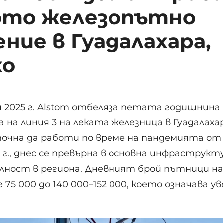
ото железопътно
ние в Гуадалахара,
ко
и 2025 г. Alstom отбеляза петата годишнина
на линия 3 на леката железница в Гуадалахар
почна да работи по време на пандемията от 
г., днес се превърна в основна инфраструкту
лност в региона. Дневният брой пътници н
75 000 до 140 000–152 000, което означава у