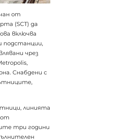
ъчан от
та (SCT) да
ова включва
и подстанции,
влявани чрез
tropolis,
она. Снабдени с
пътниците,
ътници, линията
 от
вите три години
пълнителен