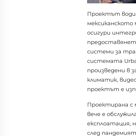
Проектът води н
мексиканското 
осигури интегр
предоставянето
системи за тра
системата Urbal
произведени в з
климатик, виде
проектът е изп
Проектирана с 
вече е обслужил
експлоатация, н
след пандемият