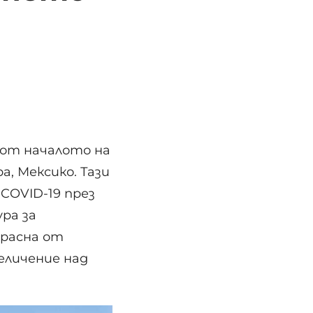
 от началото на
а, Мексико. Тази
COVID-19 през
ра за
арасна от
величение над