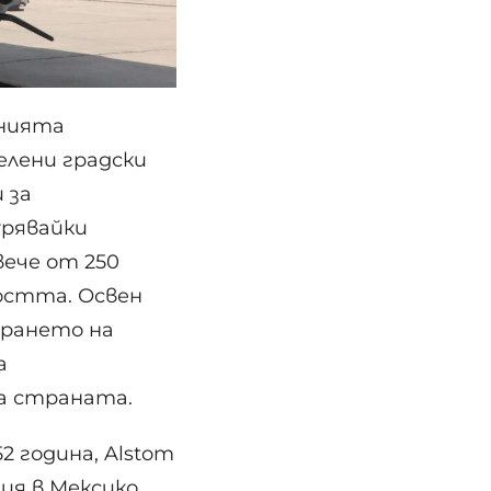
инията
елени градски
 за
урявайки
вече от 250
остта. Освен
ирането на
а
а страната.
2 година, Alstom
ия в Мексико