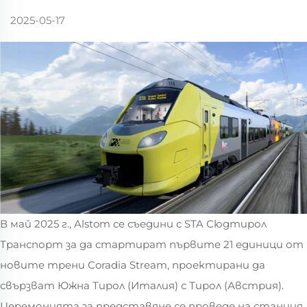
2025-05-17
В май 2025 г., Alstom се съедини с STA Сюдтирол
Транспорт за да стартират първите 21 единици от
новите трени Coradia Stream, проектирани да
свързват Южна Тирол (Италия) с Тирол (Австрия).
Церемонията за представяне се проведе на станция