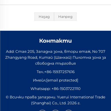
Назад
Напред
Контакти
Add: Стая 205, Западна зона, втори етаж, No 707
Zhangyang Road, Китай (Шанхай) Пилотна зона за
свободна търговия
Тел.:
+86-15937257616
Имейл:
[email protected]
Whatsapp:
+86-15037221110
© Всички права запазени. Yuerui International Trade
(Shanghai) Co., Ltd. 2026 г.