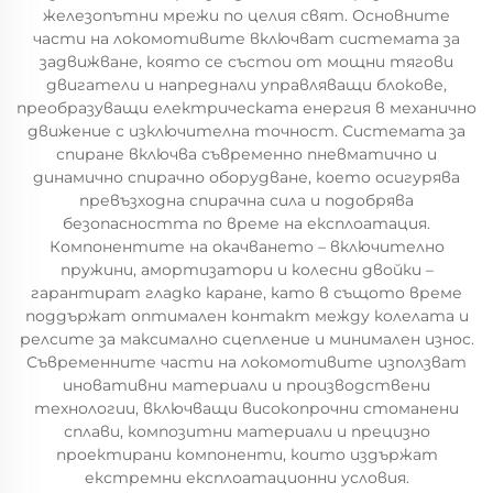
железопътни мрежи по целия свят. Основните
части на локомотивите включват системата за
задвижване, която се състои от мощни тягови
двигатели и напреднали управляващи блокове,
преобразуващи електрическата енергия в механично
движение с изключителна точност. Системата за
спиране включва съвременно пневматично и
динамично спирачно оборудване, което осигурява
превъзходна спирачна сила и подобрява
безопасността по време на експлоатация.
Компонентите на окачването – включително
пружини, амортизатори и колесни двойки –
гарантират гладко каране, като в същото време
поддържат оптимален контакт между колелата и
релсите за максимално сцепление и минимален износ.
Съвременните части на локомотивите използват
иновативни материали и производствени
технологии, включващи високопрочни стоманени
сплави, композитни материали и прецизно
проектирани компоненти, които издържат
екстремни експлоатационни условия.