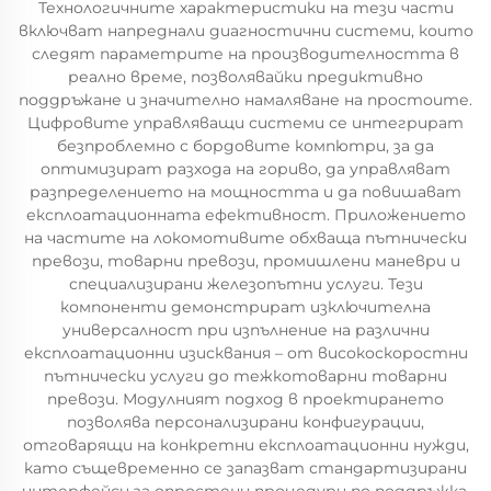
Технологичните характеристики на тези части
включват напреднали диагностични системи, които
следят параметрите на производителността в
реално време, позволявайки предиктивно
поддръжане и значително намаляване на простоите.
Цифровите управляващи системи се интегрират
безпроблемно с бордовите компютри, за да
оптимизират разхода на гориво, да управляват
разпределението на мощността и да повишават
експлоатационната ефективност. Приложението
на частите на локомотивите обхваща пътнически
превози, товарни превози, промишлени маневри и
специализирани железопътни услуги. Тези
компоненти демонстрират изключителна
универсалност при изпълнение на различни
експлоатационни изисквания – от високоскоростни
пътнически услуги до тежкотоварни товарни
превози. Модулният подход в проектирането
позволява персонализирани конфигурации,
отговарящи на конкретни експлоатационни нужди,
като същевременно се запазват стандартизирани