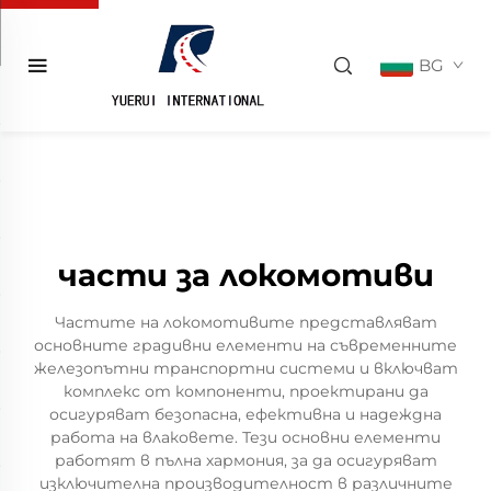
BG
части за локомотиви
Частите на локомотивите представляват
основните градивни елементи на съвременните
железопътни транспортни системи и включват
комплекс от компоненти, проектирани да
осигуряват безопасна, ефективна и надеждна
работа на влаковете. Тези основни елементи
работят в пълна хармония, за да осигуряват
изключителна производителност в различните