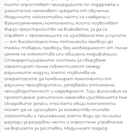
които опростяват процедурите по поддръжка и
значително намаляват нуждата от обучение.
Модулните локомотивни части са снабдени с
взаимозаменяеми компоненти, които позволяват
бързо преустройство на влаковете, за да се
справят с променящите се изисквания към услугите
— от високоскоростни пътнически превози до
тежки товарни превози, без необходимост от пълна
замяна на локомотива или обширни модификации.
Стандартизираните системи за свързване
гарантират пълна съвместимост между
различните модули, което позволява на
операторите да комбинират компоненти от
различни производители, запазвайки оптимална
производителност и надеждност. Тази философия на
проектиране значително намалява изискванията към
складовите запаси, тъй като общи компоненти
могат да се използват за множество типове
локомотиви и приложения, което води до по-ниски
разходи за резервни части и опростено управление
на веригата за доставки. Модулният подход