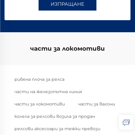
ИЗПРАЩАНЕ
части за локомотиви
рибена плоча за релса
части на железопътна линия
части за локомотиви
части за вагони
колела за релсови возила за продан
релсови аксесоари за тежки превози