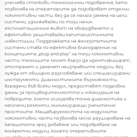
улеснява стъпкови технологични подобрения, като
позволява на операторите да подобряват отделни
локомотивни части, без да се налага замяна на цели
системи, удължавайки по този начин
експлоатационния живот на оборудването и
ефективно защитавайки капиталистичните
инвестиции. Поддръжката на железопътните
системи става по-ефективна благодарение на
концепцията „plug-and-play“ на тези локомотивни
части: техниците могат бързо да идентифицират,
отстранят и заменят неизправните модули, без
нужда от обширно разглобяване или специализирани
инструменти. Диагностичните възможности,
вградени във всеки модул, предоставят подробни
данни за производителността и локализация на
повредите, което осигурява точна диагностика и
насочени ремонти, минимизиращи значително
простоите. Мащабируемостта на модулните
локомотивни части позволява лесно разширяване на
капацитета чрез добавяне или подобряване на
конкретни модули, когато оперативните