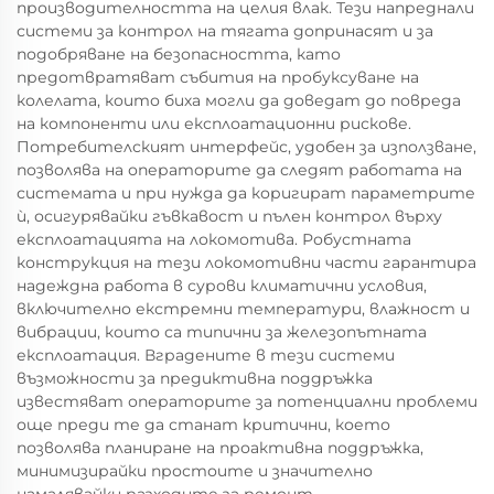
производителността на целия влак. Тези напреднали
системи за контрол на тягата допринасят и за
подобряване на безопасността, като
предотвратяват събития на пробуксуване на
колелата, които биха могли да доведат до повреда
на компоненти или експлоатационни рискове.
Потребителският интерфейс, удобен за използване,
позволява на операторите да следят работата на
системата и при нужда да коригират параметрите
ѝ, осигурявайки гъвкавост и пълен контрол върху
експлоатацията на локомотива. Робустната
конструкция на тези локомотивни части гарантира
надеждна работа в сурови климатични условия,
включително екстремни температури, влажност и
вибрации, които са типични за железопътната
експлоатация. Вградените в тези системи
възможности за предиктивна поддръжка
известяват операторите за потенциални проблеми
още преди те да станат критични, което
позволява планиране на проактивна поддръжка,
минимизирайки простоите и значително
намалявайки разходите за ремонт.