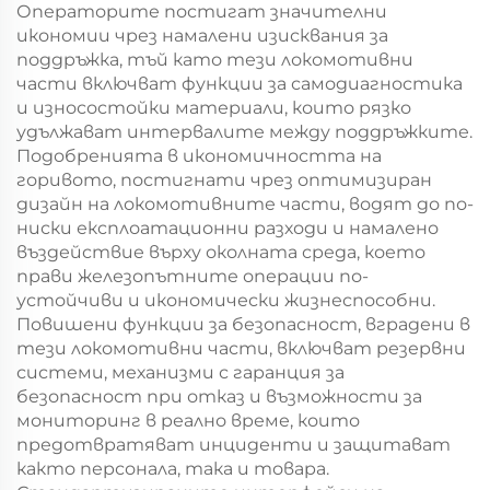
Операторите постигат значителни
икономии чрез намалени изисквания за
поддръжка, тъй като тези локомотивни
части включват функции за самодиагностика
и износостойки материали, които рязко
удължават интервалите между поддръжките.
Подобренията в икономичността на
горивото, постигнати чрез оптимизиран
дизайн на локомотивните части, водят до по-
ниски експлоатационни разходи и намалено
въздействие върху околната среда, което
прави железопътните операции по-
устойчиви и икономически жизнеспособни.
Повишени функции за безопасност, вградени в
тези локомотивни части, включват резервни
системи, механизми с гаранция за
безопасност при отказ и възможности за
мониторинг в реално време, които
предотвратяват инциденти и защитават
както персонала, така и товара.