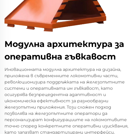
Модулна архитектура за
оперативна гъвкавост
Иновационната модулна архитектура на дизайна,
приложена в съвременните локомотивни части,
революционизира поддръжката на железопътните
системи и оперативната им гъвкавост, като
осигурява безпрецедентна адаптивност и
икономическа ефективност за разнообразни
железопътни приложения. Този сложен подход
позволява на железопътните оператори да
персонализират конфигурациите на локомотивите
точно според конкретните оперативни изисквания,
като запазват стандартизирани интерфейси,