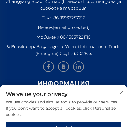
Zhangyang Road, Китай (Шанхай) Пилотна зона за
свободна търговия
Тел.:
+86-15937257616
Имейл:
[email protected]
Мобилен:
+86-15037221110
© Всички права запазени. Yuerui International Trade
(Shanghai) Co., Ltd. 2026 г.
ИНФОРМАЦИЯ
We value your privacy
Запишете се, за да получавате нашия седмичен
We use cookies and similar tools to provide our services.
бюлетин
If you don't want to accept all cookies, click Personalize
cookies.