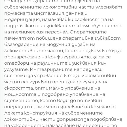
Стандартизираните интерфейси на
съвременните локомотивни части улесняват
по-лесната инсталация, замяна и
модернизация, намалявайки сложността на
поддръжката и изискванията към обучението
на техническия персонал. Операторите
печелят от повишена оперативна гъвкавост
благодарение на модулния дизайн на
локомотивните части, който позволява бързо
пренареждане на конфигурацията, за да се
отговори на различните изисквания към
услугите. Интегрираните напреднали
системи за управление в тези локомотивни
части осигуряват прецизна регулация на
скоростта, оптимално управление на
мощността и подобрено управление на
сцеплението, което води до по-плавни
операции и намалено износване на колелата.
Леката конструкция на съвременните
локомотивни части допринася за подобряване
на ускорението, намаляване на енергийното