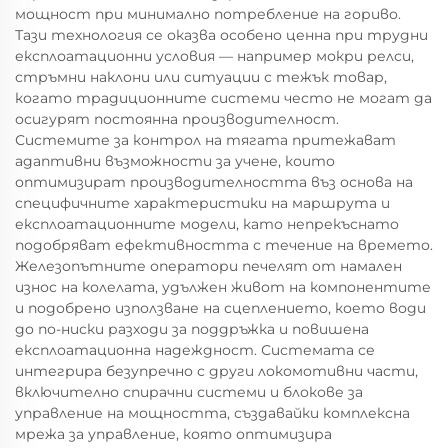
мощност при минимално потребление на гориво.
Тази технология се оказва особено ценна при трудни
експлоатационни условия — например мокри релси,
стръмни наклони или ситуации с тежък товар,
когато традиционните системи често не могат да
осигурят постоянна производителност.
Системите за контрол на тягата притежават
адаптивни възможности за учене, които
оптимизират производителността въз основа на
специфичните характеристики на маршрута и
експлоатационните модели, като непрекъснато
подобряват ефективността с течение на времето.
Железопътните оператори печелят от намален
износ на колелата, удължен живот на компонентите
и подобрено използване на сцеплението, което води
до по-ниски разходи за поддръжка и повишена
експлоатационна надеждност. Системата се
интегрира безупречно с други локомотивни части,
включително спирачни системи и блокове за
управление на мощността, създавайки комплексна
мрежа за управление, която оптимизира