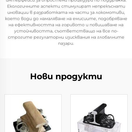
интерфейси за опростени процедури по поддръжка.
Екологичните аспекти стимулират непрекъснати
иновации в разработката на части за локомотиви,
което води до намаляване на емисиите, подобряване
на ефективността на горивото и повишаване на
устойчивостта, съответстващо на все по-
строгите регулаторни изисквания на глобалните
пазари.
Нови продукти