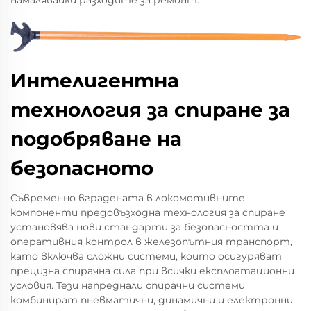
Интелигентна
технология за спиране за
подобряване на
безопасното
Съвременно вградената в локомотивните
компоненти предовъзходна технология за спиране
установява нови стандарти за безопасността и
оперативния контрол в железопътния транспорт,
като включва сложни системи, които осигуряват
прецизна спирачна сила при всички експлоатационни
условия. Тези напреднали спирачни системи
комбинират пневматични, динамични и електронни