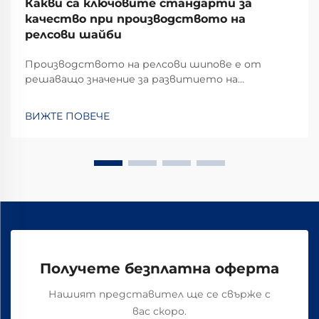
Какви са ключовите стандарти за
качество при производството на
релсови шайби
Производството на релсови шипове е от
решаващо значение за развитието на
железопътната инфраструктура и изисква
стриктно спазване на високи стандарти за
ВИЖТЕ ПОВЕЧЕ
качество, които гарантират безопасността и
дълголетието на железнодорожните системи
по целия свят. Процесът на производство на
тези съществено важни елементи...
Получете безплатна оферта
Нашият представител ще се свърже с
вас скоро.