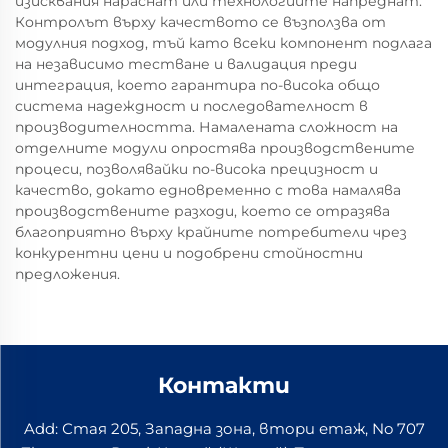
изисквания нараснат или технологиите напреднат.
Контролът върху качеството се възползва от
модулния подход, тъй като всеки компонент подлага
на независимо тестване и валидация преди
интеграция, което гарантира по-висока общо
система надеждност и последователност в
производителността. Намалената сложност на
отделните модули опростява производствените
процеси, позволявайки по-висока прецизност и
качество, докато едновременно с това намалява
производствените разходи, което се отразява
благоприятно върху крайните потребители чрез
конкурентни цени и подобрени стойностни
предложения.
Контакти
Add: Стая 205, Западна зона, втори етаж, No 707