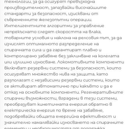
технологии, за да осигурят превъзходна
производителност, запазвайки височайшите
стандарти за безопасност, изисквани от
съвременните железопътни операции.
Интелигентните алгоритми за управление
непрекъснато следят скоростта на влака,
товарните условия и наклона на релсовия път, за да
изчислят оптималното разпределение на
спирачната сила и да гарантират плавно и
контролирано забавяне без заклинване на колелата
или излишно износване. Локомотивните компоненти
включват резервни системи за безопасност, които
осигуряват множество нива на защита, като
разполагат с независими резервни системи, които
се активират автоматично при какъвто и да е
отказ на основните компоненти. Регенеративните
спирачни възможности, вградени в тези системи,
преобразуват кинетичната енергия обратно в
електрическа енергия по време на забавяне,
подобрявайки общата енергийна ефективност и
значително намалявайки износването на спирачните
елементи и необходимостта от поддръжка.