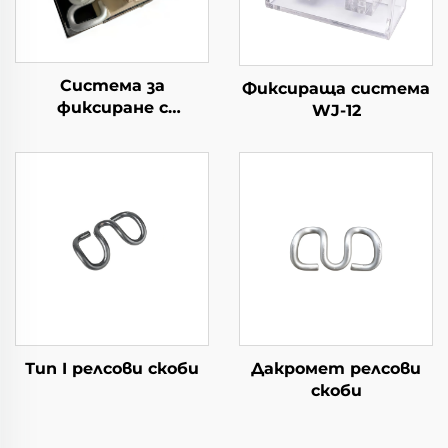
Система за
Фиксираща система
фиксиране с
WJ-12
раздвоен релсов клип
Тип I релсови скоби
Дакромет релсови
скоби