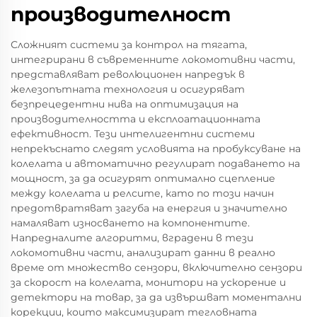
производителност
Сложният системи за контрол на тягата,
интегрирани в съвременните локомотивни части,
представляват революционен напредък в
железопътната технология и осигуряват
безпрецедентни нива на оптимизация на
производителността и експлоатационната
ефективност. Тези интелигентни системи
непрекъснато следят условията на пробуксуване на
колелата и автоматично регулират подаването на
мощност, за да осигурят оптимално сцепление
между колелата и релсите, като по този начин
предотвратяват загуба на енергия и значително
намаляват износването на компонентите.
Напредналите алгоритми, вградени в тези
локомотивни части, анализират данни в реално
време от множество сензори, включително сензори
за скорост на колелата, монитори на ускорение и
детектори на товар, за да извършват моментални
корекции, които максимизират тегловната