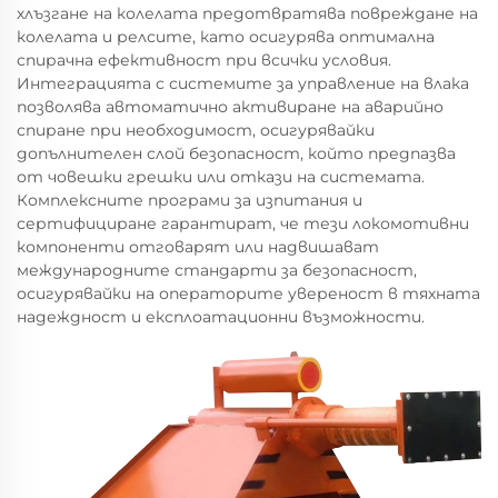
хлъзгане на колелата предотвратява повреждане на
колелата и релсите, като осигурява оптимална
спирачна ефективност при всички условия.
Интеграцията с системите за управление на влака
позволява автоматично активиране на аварийно
спиране при необходимост, осигурявайки
допълнителен слой безопасност, който предпазва
от човешки грешки или откази на системата.
Комплексните програми за изпитания и
сертифициране гарантират, че тези локомотивни
компоненти отговарят или надвишават
международните стандарти за безопасност,
осигурявайки на операторите увереност в тяхната
надеждност и експлоатационни възможности.