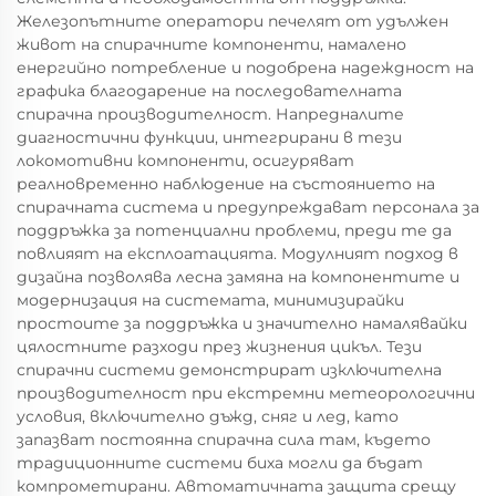
Железопътните оператори печелят от удължен
живот на спирачните компоненти, намалено
енергийно потребление и подобрена надеждност на
графика благодарение на последователната
спирачна производителност. Напредналите
диагностични функции, интегрирани в тези
локомотивни компоненти, осигуряват
реалновременно наблюдение на състоянието на
спирачната система и предупреждават персонала за
поддръжка за потенциални проблеми, преди те да
повлияят на експлоатацията. Модулният подход в
дизайна позволява лесна замяна на компонентите и
модернизация на системата, минимизирайки
простоите за поддръжка и значително намалявайки
цялостните разходи през жизнения цикъл. Тези
спирачни системи демонстрират изключителна
производителност при екстремни метеорологични
условия, включително дъжд, сняг и лед, като
запазват постоянна спирачна сила там, където
традиционните системи биха могли да бъдат
компрометирани. Автоматичната защита срещу