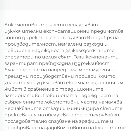
Локомотивните части осигуряват
изключителни експлоатационни предимства,
които директно се отразяват в подобряна
производителност, намалени разходи и
повишена надеждност за железопътните
оператори по целия свят. Тези компоненти
гарантират превъзходна издръжливост
благодарение на напреднала металургия и
прецизни производствени процеси, които
значително удължават експлоатационния им
живот в сравнение с традиционните
алтернативи. Повишената надеждност на
съвременните локомотивни части намалява
неочакваните откази и минимизира скъпите
прекъсвания на обслужването, осигурявайки
последователно спазване на графиците и
подобряване на задоволството на клиентите.