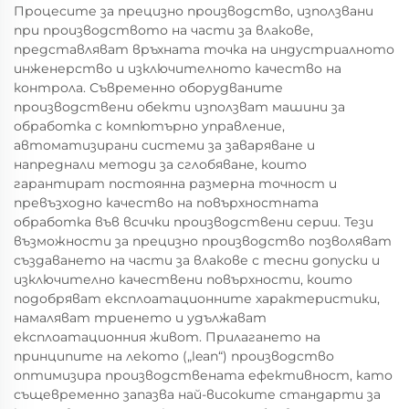
Процесите за прецизно производство, използвани
при производството на части за влакове,
представляват връхната точка на индустриалното
инженерство и изключителното качество на
контрола. Съвременно оборудваните
производствени обекти използват машини за
обработка с компютърно управление,
автоматизирани системи за заваряване и
напреднали методи за сглобяване, които
гарантират постоянна размерна точност и
превъзходно качество на повърхностната
обработка във всички производствени серии. Тези
възможности за прецизно производство позволяват
създаването на части за влакове с тесни допуски и
изключително качествени повърхности, които
подобряват експлоатационните характеристики,
намаляват триенето и удължават
експлоатационния живот. Прилагането на
принципите на лекото („lean“) производство
оптимизира производствената ефективност, като
същевременно запазва най-високите стандарти за