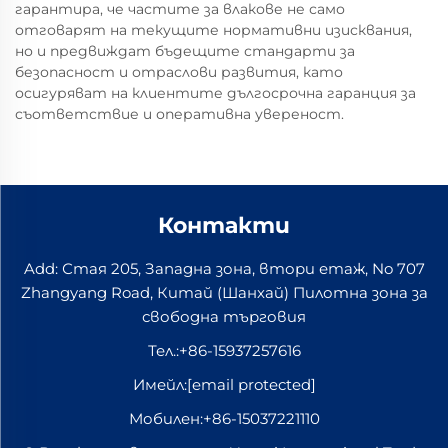
гарантира, че частите за влакове не само
отговарят на текущите нормативни изисквания,
но и предвиждат бъдещите стандарти за
безопасност и отраслови развития, като
осигуряват на клиентите дългосрочна гаранция за
съответствие и оперативна увереност.
Контакти
Add: Стая 205, Западна зона, втори етаж, No 707
Zhangyang Road, Китай (Шанхай) Пилотна зона за
свободна търговия
Тел.:
+86-15937257616
Имейл:
[email protected]
Мобилен:
+86-15037221110