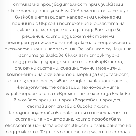
оптимална производителност при изискващи
експлоатационни условия. Съвременните части за
влакове интегрират напреднали инженерни
принципи с върхови постижения в областта на
науката за материали, за да създават здрави
решения, които издържат екстремни
температури, големи натоварвания и непрекъснати
експлоатационни напрежения. Основните функции на
частите за влакове включват структурна
поддръжка, разпределение на натоварването,
спирачни системи, съединителни механизми,
компоненти на окачването и мерки за безопасност,
които заедно осигуряват гладко функциониране на
железопътните операции. Технологичните
характеристики на съвременните части за влакове
включват прецизни производствени процеси,
състави от сплави с висока якост,
корозионноустойчиви покрития и интелигентни
системи за мониторинг, които подобряват
експлоатационната ефективност и планирането на
поддръжката. Тези компоненти подлагат на строги