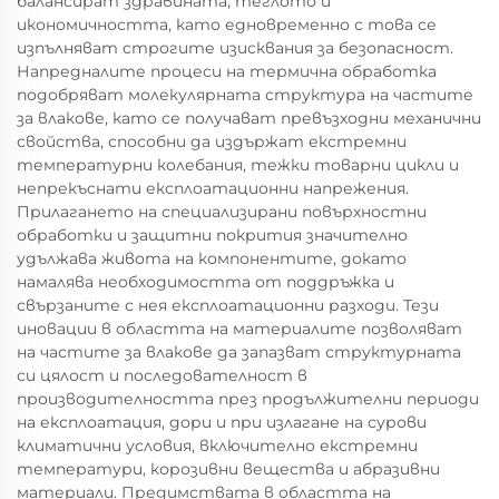
балансират здравината, теглото и
икономичността, като едновременно с това се
изпълняват строгите изисквания за безопасност.
Напредналите процеси на термична обработка
подобряват молекулярната структура на частите
за влакове, като се получават превъзходни механични
свойства, способни да издържат екстремни
температурни колебания, тежки товарни цикли и
непрекъснати експлоатационни напрежения.
Прилагането на специализирани повърхностни
обработки и защитни покрития значително
удължава живота на компонентите, докато
намалява необходимостта от поддръжка и
свързаните с нея експлоатационни разходи. Тези
иновации в областта на материалите позволяват
на частите за влакове да запазват структурната
си цялост и последователност в
производителността през продължителни периоди
на експлоатация, дори и при излагане на сурови
климатични условия, включително екстремни
температури, корозивни вещества и абразивни
материали. Предимствата в областта на