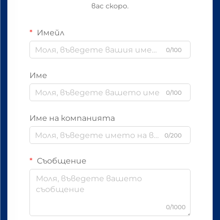
вас скоро.
Имейл
0/100
Име
0/100
Име на компанията
0/200
Съобщение
0/1000