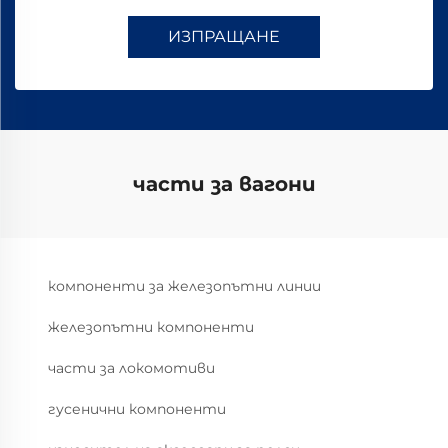
ИЗПРАЩАНЕ
части за вагони
компоненти за железопътни линии
железопътни компоненти
части за локомотиви
гусенични компоненти