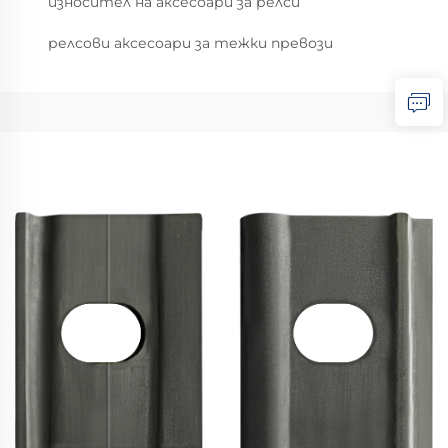
износител на аксесоари за релси
релсови аксесоари за тежки превози