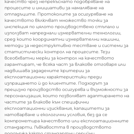
качество чрез непрекъснато подобряване на
процесите и инициативи за намаляване на
отпадъците. Протоколите за осигуряване на
качеството включват множество точки за
инспекция по цялото производствено стъпало и
използват напреднали измервателни технологии,
сред които координатни измервателни машини,
методи за недеструктивно тестване и системи за
статистически контрол на процесите. Тези
всеобхватни мерки за контрол на качеството
гарантират, че всяка част за влакове отговаря или
надвишава зададените критерии за
експлоатационни характеристики преди
изпращането ѝ до клиентите. Подходът за
прецизно производство осигурява и възможности за
персонализация, които позволяват адаптирането на
частите за влакове към специфични
експлоатационни изисквания, капацитети за
натоварване и екологични условия, без да се
компрометира качеството или експлоатационните
стандарти. Гъвкавостта в производството
поддържа както стандартни серийни