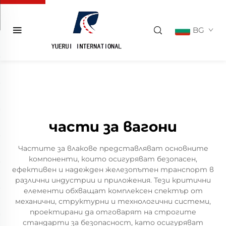
BG
части за вагони
Частите за влакове представляват основните
компоненти, които осигуряват безопасен,
ефективен и надежден железопътен транспорт в
различни индустрии и приложения. Тези критични
елементи обхващат комплексен спектър от
механични, структурни и технологични системи,
проектирани да отговарят на строгите
стандарти за безопасност, като осигуряват