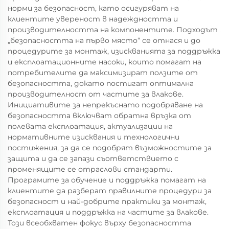
норми за безопасност, като осигуряват на
клиентите увереност в надеждността и
производителността на компонентите. Подходът
„безопасността на първо място“ се отнася и до
процедурите за монтаж, изискванията за поддръжка
и експлоатационните насоки, които помагат на
потребителите да максимизират ползите от
безопасността, докато постигат оптимална
производителност от частите за влакове.
Инициативите за непрекъснато подобряване на
безопасността включват обратна връзка от
полевата експлоатация, актуализации на
нормативните изисквания и технологични
постижения, за да се подобрят възможностите за
защита и да се запази съответствието с
променящите се отраслови стандарти.
Програмите за обучение и поддръжка помагат на
клиентите да разберат правилните процедури за
безопасност и най-добрите практики за монтаж,
експлоатация и поддръжка на частите за влакове.
Този всеобхватен фокус върху безопасността