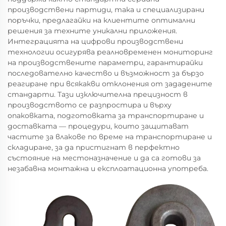
производствени партиди, така и специализирани
поръчки, предлагайки на клиентите оптимални
решения за техните уникални приложения.
Интеграцията на цифрови производствени
технологии осигурява реалновременен мониторинг
на производствените параметри, гарантирайки
последователно качество и възможност за бързо
реагиране при всякакви отклонения от зададените
стандарти. Тази изключителна прецизност в
производството се разпростира и върху
опаковката, подготовката за транспортиране и
доставката — процедури, които защитават
частите за влакове по време на транспортиране и
складиране, за да пристигнат в перфектно
състояние на местоназначение и да са готови за
незабавна монтажна и експлоатационна употреба.