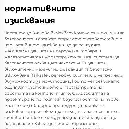
нормативните
изисквания
Частите за влакове включват комплексни функции за
безопасност и спазват строгото съответствие с
нормативните изисквания, за да осигурят
максимална защита на персонала, товара и
железопътната инфраструктура. Тези системи за
безопасност обхващат няколко нива защита,
включително механизми с гаранция за безопасно
изключване (fail-safe), резервни системи и напреднали
възможности за мониторинг, които непрекъснато
оценяват състоянието и параметрите на
работата на компонентите. Философията на
проектирането поставя безопасността на първо
място чрез обширни процедури за оценка на
рисковете, протоколи за анализ на опасностите и
съответствие с международните стандарти за
безопасност в железопътния транспорт,