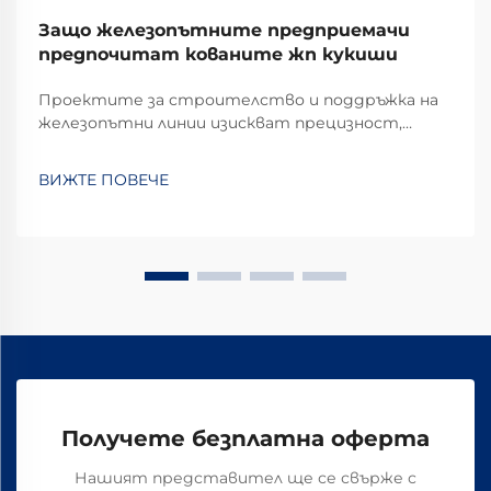
Защо железопътните предприемачи
предпочитат кованите жп кукиши
Проектите за строителство и поддръжка на
железопътни линии изискват прецизност,
издръжливост и непоколебима надеждност на
всеки използван компонент. Сред ключовите
ВИЖТЕ ПОВЕЧЕ
елементи за закрепване, които фиксират
релсите към шпалирите, кованите
железопътни пирони са се превърнали във
важна...
Получете безплатна оферта
Нашият представител ще се свърже с