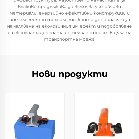
инфраструктура. Развитието на частите за
влакове продължава да включва устойчиви
материали, енергийно ефективни конструкции и
интелигентни технологии, които допринасят за
намаляване на екологичния им ефект и подобряване
на експлоатационната интелигентност в цялата
транспортна мрежа.
Нови продукти