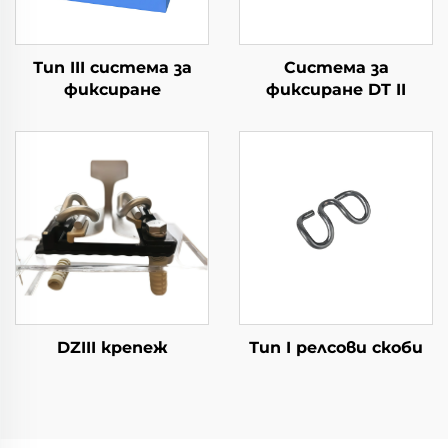
Тип III система за
Система за
фиксиране
фиксиране DT II
DZIII крепеж
Тип I релсови скоби