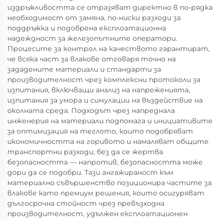
издръжливостта се отразяват директно в по-рядка
необходимост от замяна, по-ниски разходи за
поддръжка и подобрена експлоатационна
надеждност за железопътните оператори.
Процесите за контрол на качеството гарантират,
че всяка част за влакове отговаря точно на
зададените материали и стандарти за
производителност чрез комплексни протоколи за
изпитания, включващи анализ на напреженията,
изпитания за умора и симулации на въздействие на
околната среда. Подходът чрез напреднала
инженерия на материали подпомага и инициативите
за оптимизация на теглото, които подобряват
икономичността на горивото и намаляват общите
транспортни разходи, без да се жертва
безопасността — напротив, безопасността може
дори да се подобри. Тази ангажираност към
материално съвършенство позиционира частите за
влакове като премиум решения, които осигуряват
дългосрочна стойност чрез превъзходна
производителност, удължен експлоатационен