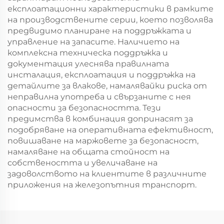
експлоатационни характеристики в рамките
на производствените серии, което позволява
предвидимо планиране на поддръжката и
управление на запасите. Наличието на
комплексна техническа поддръжка и
документация улеснява правилната
инсталация, експлоатация и поддръжка на
детайлите за влакове, намалявайки риска от
неправилна употреба и свързаните с нея
опасности за безопасността. Тези
предимства в комбинация допринасят за
подобряване на оперативната ефективност,
повишаване на маржовете за безопасност,
намаляване на общата стойност на
собствеността и увеличаване на
задоволството на клиентите в различните
приложения на железопътния транспорт.