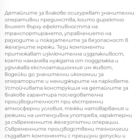
Детайлите за влакове осигуряват значителни
оперативни предимства, които директно
влияят върху ефективността на
транспортирането, управлението на
разходите и показателите за безопасност в
железните мрежи. Тези компоненти
притежават изключителна издръжливост,
която намалява нуждата от поддръжка и
удължава експлоатационния им живот,
водейки до значителни икономии за
операторите и мениджърите на парковете.
Устойчивата конструкция на детайлите за
влакове гарантира последователна
производителност при екстремни
атмосферни условия, тежки натоварвания и
режими на интензивна употреба, характерни
за съвременните железопътни операции.
Съвременните производствени технологии
създават компоненти с прецизни допуски и