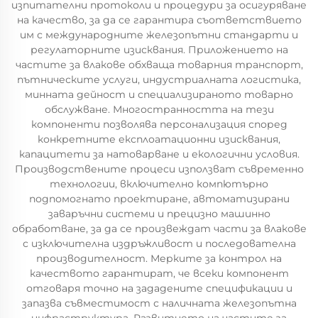
изпитателни протоколи и процедури за осигуряване
на качество, за да се гарантира съответствието
им с международните железопътни стандарти и
регулаторните изисквания. Приложението на
частите за влакове обхваща товарния транспорт,
пътническите услуги, индустриалната логистика,
минната дейност и специализираното товарно
обслужване. Многостранността на тези
компоненти позволява персонализация според
конкретните експлоатационни изисквания,
капацитети за натоварване и екологични условия.
Производствените процеси използват съвременно
технологии, включително компютърно
подпомогнато проектиране, автоматизирани
заваръчни системи и прецизно машинно
обработване, за да се произвеждат части за влакове
с изключителна издръжливост и последователна
производителност. Мерките за контрол на
качеството гарантират, че всеки компонент
отговаря точно на зададените спецификации и
запазва съвместимост с наличната железопътна