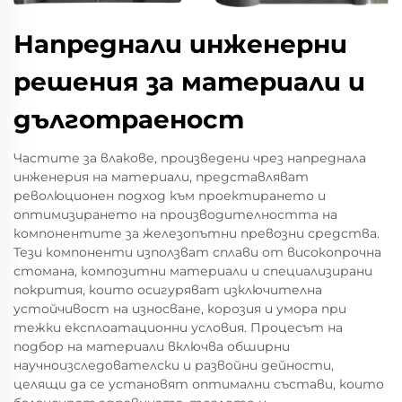
Напреднали инженерни
решения за материали и
дълготраеност
Частите за влакове, произведени чрез напреднала
инженерия на материали, представляват
революционен подход към проектирането и
оптимизирането на производителността на
компонентите за железопътни превозни средства.
Тези компоненти използват сплави от високопрочна
стомана, композитни материали и специализирани
покрития, които осигуряват изключителна
устойчивост на износване, корозия и умора при
тежки експлоатационни условия. Процесът на
подбор на материали включва обширни
научноизследователски и развойни дейности,
целящи да се установят оптимални състави, които