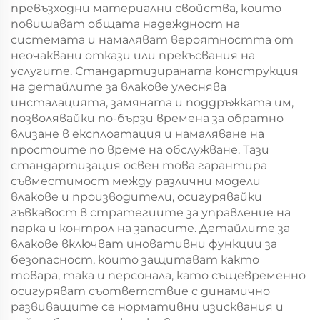
превъзходни материални свойства, които
повишават общата надеждност на
системата и намаляват вероятността от
неочаквани откази или прекъсвания на
услугите. Стандартизираната конструкция
на детайлите за влакове улеснява
инсталацията, замяната и поддръжката им,
позволявайки по-бързи времена за обратно
влизане в експлоатация и намаляване на
простоите по време на обслужване. Тази
стандартизация освен това гарантира
съвместимост между различни модели
влакове и производители, осигурявайки
гъвкавост в стратегиите за управление на
парка и контрол на запасите. Детайлите за
влакове включват иновативни функции за
безопасност, които защитават както
товара, така и персонала, като същевременно
осигуряват съответствие с динамично
развиващите се нормативни изисквания и