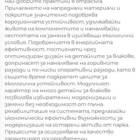
най-добрите практики в отрасъла.
Прилагането на напреднали материали и
покрития значително подобрява
корозионната устойчивост, удължавайки
живота на компонентите и намалявайки
честотата на замяна в изискващи екологични
условия. Подобренията в енергийната
ефективност, постигнати чрез
оптимизиран дизайн на детайлите за влакове,
допринасят за намаляване на горивните
разходи и по-ниски оперативни разходи, като в
същото време подкрепят целите за
екологична устойчивост. Модулният
характер на много детайли за влакове
позволява избирателни модернизации и
замени без необходимост от пълна
рехабилитация на системата, предлагайки
икономически ефективни възможности за
модернизация на остарели активи от парка.
Процесите за осигуряване на качество
гарантират последователни