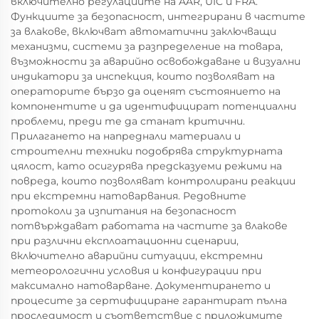
включително регулациите на AAR, UIC и FRA.
Функциите за безопасност, интегрирани в частите
за влакове, включват автоматични заключващи
механизми, системи за разпределение на товара,
възможности за аварийно освобождаване и визуални
индикатори за инспекция, които позволяват на
операторите бързо да оценят състоянието на
компонентите и да идентифицират потенциални
проблеми, преди те да станат критични.
Прилагането на напреднали материали и
строителни техники подобрява структурната
цялост, като осигурява предсказуеми режими на
повреда, които позволяват контролирани реакции
при екстремни натоварвания. Редовните
протоколи за изпитания на безопасност
потвърждават работата на частите за влакове
при различни експлоатационни сценарии,
включително аварийни ситуации, екстремни
метеорологични условия и конфигурации при
максимално натоварване. Документирането и
процесите за сертифициране гарантират пълна
проследимост и съответствие с приложимите