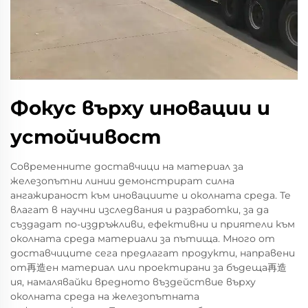
Фокус върху иновации и
устойчивост
Современните доставчици на материал за
железопътни линии демонстрират силна
ангажираност към иновациите и околната среда. Те
влагат в научни изследвания и разработки, за да
създадат по-издръжливи, ефективни и приятели към
околната среда материали за пътища. Много от
доставчиците сега предлагат продукти, направени
от再造ен материал или проектирани за бъдеща再造
ия, намалявайки вредното въздействие върху
околната среда на железопътната