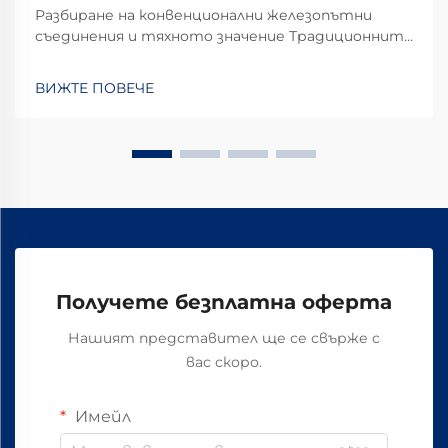
Разбиране на конвенционални железопътни
съединения и тяхното значение Традиционните
железопътни съединения играят критична
роля за стабилността и безопасността на
ВИЖТЕ ПОВЕЧЕ
железопътните линии в ежедневната
оперативна употреба. Повечето системи
разчитат на стандартни компоненти,
включващи болтове, гайки и...
Получете безплатна оферта
Нашият представител ще се свърже с
вас скоро.
Имейл