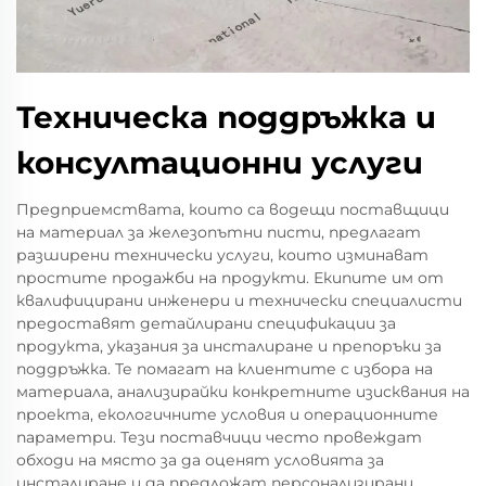
Техническа поддръжка и
консултационни услуги
Предприемствата, които са водещи поставщици
на материал за железопътни писти, предлагат
разширени технически услуги, които изминават
простите продажби на продукти. Екипите им от
квалифицирани инженери и технически специалисти
предоставят детайлирани спецификации за
продукта, указания за инсталиране и препоръки за
поддръжка. Те помагат на клиентите с избора на
материала, анализирайки конкретните изисквания на
проекта, екологичните условия и операционните
параметри. Тези поставчици често провеждат
обходи на място за да оценят условията за
инсталиране и да предложат персонализирани