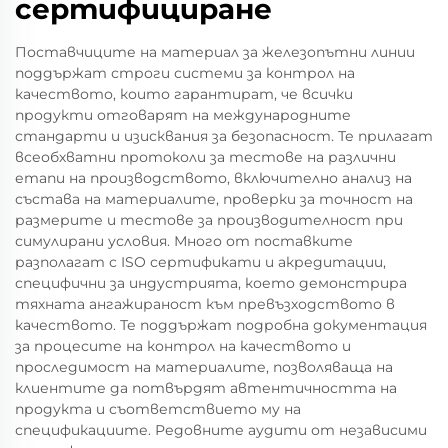
сертифициране
Поставчиците на материал за железопътни линии
поддържат строги системи за контрол на
качеството, които гарантират, че всички
продукти отговарят на международните
стандарти и изисквания за безопасност. Те прилагат
всеобхватни протоколи за тестове на различни
етапи на производството, включително анализ на
състава на материалите, проверки за точност на
размерите и тестове за производителност при
симулирани условия. Много от поставките
разполагат с ISO сертификати и акредитации,
специфични за индустрията, което демонстрира
тяхната ангажираност към превъзходството в
качеството. Те поддържат подробна документация
за процесите на контрол на качеството и
проследимост на материалите, позволяваща на
клиентите да потвърдят автентичността на
продукта и съответствието му на
спецификациите. Редовните аудити от независими