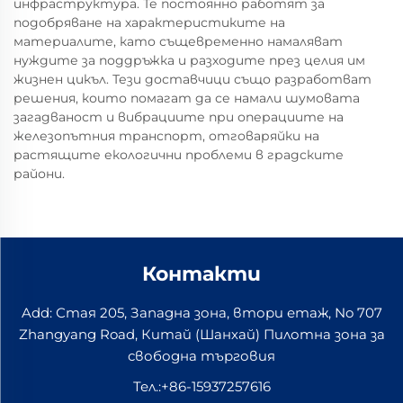
инфраструктура. Те постоянно работят за
подобряване на характеристиките на
материалите, като същевременно намаляват
нуждите за поддръжка и разходите през целия им
жизнен цикъл. Тези доставчици също разработват
решения, които помагат да се намали шумовата
загадваност и вибрациите при операциите на
железопътния транспорт, отговаряйки на
растящите екологични проблеми в градските
райони.
Контакти
Add: Стая 205, Западна зона, втори етаж, No 707
Zhangyang Road, Китай (Шанхай) Пилотна зона за
свободна търговия
Тел.:
+86-15937257616