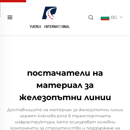
BG
постачатели на
материал за
железопътни линии
Доставчиците на материал за железопътни линии
играят ключова роля в транспортната
инфраструктура, като осигуряват основни
компоненти за строителство и поддържане на