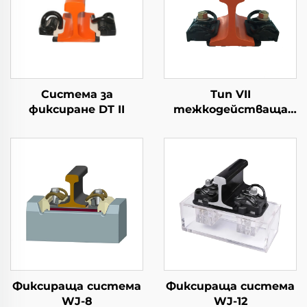
Система за
Тип VII
фиксиране DT II
тежкодействаща
система за
фиксиране на
железопътни релси
Фиксираща система
Фиксираща система
WJ-8
WJ-12