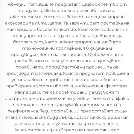
железни пътища. Те предлагат широк спектър от
продукти, включително рельсове, шпали,
закрепителни системи, баласт и специализирани
аксесоари за пътищата. Те гарантират доставка на
материали с високо качество, които отговарят на
стандартите на индустрията и правилата за
безопасност, като инкорпорират най-новите
технологични постижения в дизайна и
производството на пътищата. Съвременните
доставчици на железопътни линии използват
продвинати производствени процеси, за да
произведат материали, които предлагат повишена
устойчивост, подобрено носещо способност и
превъзходна устойчивост към екологични фактори.
Материалите са проектирани да издържат
екстремни метеорологични условия, голям трафик и
постоянен стрес, запазвайки оптималната си
перформанса. Тези доставчици предоставят също
така техническа поддръжка, логистически решения
и експертни консултации, за да помогнат на
клиентите си да изберат най-подходящите