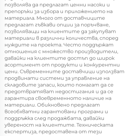
позволява да предлагат ценни насоки и
препоръки за избора и приложението на
материала. Много от доставчиците
предлагат гъвкави опции за поръчване,
позволяващи на клиентите да закупуват
материали в различни количества, според
нуждите на проекта. Често поддържат
отношения с множество производители,
давайки на клиентите достъп до широк
асортимент от продукти и конкурентни
цени. Съвременните доставчици използват
продвинати системи за управление на
складовите запаси, които помагат да се
предотвратяват недостигания и да се
гарантира своевременното наличие на
материали. Обикновено предлагат
всеобхватни гарантовани програми и
поддръжка след продажбата, давайки
увереност на клиентите. Техническата
експертиза, предоставена от тези