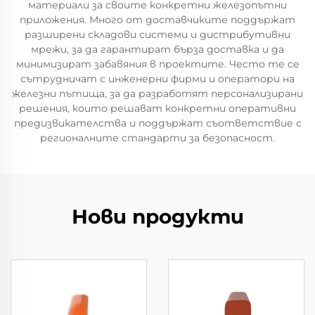
материали за своите конкретни железопътни
приложения. Много от доставчиките поддържат
разширени складови системи и дистрибутивни
мрежи, за да гарантират бърза доставка и да
минимизират забавяния в проектите. Често те се
сътрудничат с инженерни фирми и оператори на
железни пътища, за да разработят персонализирани
решения, които решават конкретни оперативни
предизвикателства и поддържат съответствие с
регионалните стандарти за безопасност.
Нови продукти