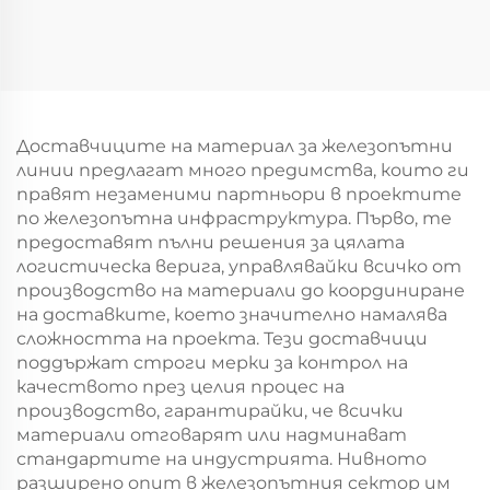
Доставчиците на материал за железопътни
линии предлагат много предимства, които ги
правят незаменими партньори в проектите
по железопътна инфраструктура. Първо, те
предоставят пълни решения за цялата
логистическа верига, управлявайки всичко от
производство на материали до координиране
на доставките, което значително намалява
сложността на проекта. Тези доставчици
поддържат строги мерки за контрол на
качеството през целия процес на
производство, гарантирайки, че всички
материали отговарят или надминават
стандартите на индустрията. Нивното
разширено опит в железопътния сектор им