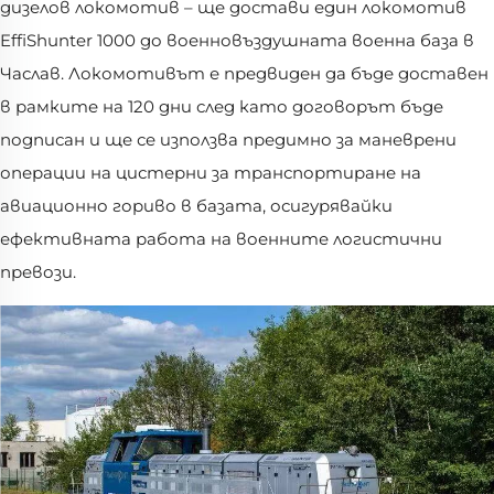
дизелов локомотив – ще достави един локомотив
EffiShunter 1000 до военновъздушната военна база в
Часлав. Локомотивът е предвиден да бъде доставен
в рамките на 120 дни след като договорът бъде
подписан и ще се използва предимно за маневрени
операции на цистерни за транспортиране на
авиационно гориво в базата, осигурявайки
ефективната работа на военните логистични
превози.