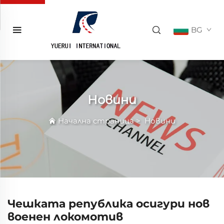
BG
Новини
Начална страница
>
Новини
Чешката република осигури нов
военен локомотив