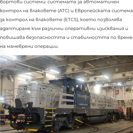
бортови системи: системата за автоматичен
контрол на влаковете (ATC) и Европейската система
за контрол на влаковете (ETCS), което позволява
адаптиране към различни оперативни изисквания и
повишава безопасността и стабилността по време
на маневрени операции.