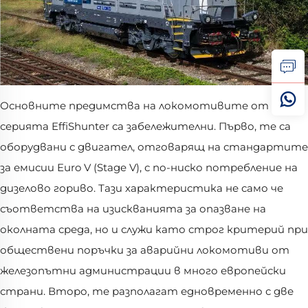
Основните предимства на локомотивите от
серията EffiShunter са забележителни. Първо, те са
оборудвани с двигател, отговарящ на стандартите
за емисии Euro V (Stage V), с по-ниско потребление на
дизелово гориво. Тази характеристика не само че
съответства на изискванията за опазване на
околната среда, но и служи като строг критерий при
обществени поръчки за аварийни локомотиви от
железопътни администрации в много европейски
страни. Второ, те разполагат едновременно с две