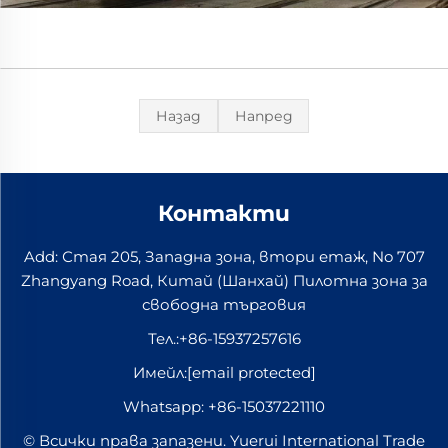
Назад
Напред
Контакти
Add: Стая 205, Западна зона, втори етаж, No 707
Zhangyang Road, Китай (Шанхай) Пилотна зона за
свободна търговия
Тел.:
+86-15937257616
Имейл:
[email protected]
Whatsapp:
+86-15037221110
© Всички права запазени. Yuerui International Trade