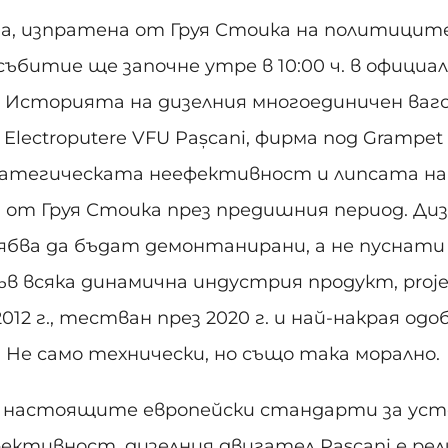
а, изпратена от Груя Стоика на политицит
битие ще започне утре в 10:00 ч. в официалн
. Историята на дизелния многоединичен ваго
Electroputere VFU Pașcani, фирма под Grampet 
тегическата неефективност и липсата на 
 от Груя Стоика през предишния период. Ди
бва да бъдат демонтанирани, а не пуснати 
в всяка динамична индустрия продукт, projek
12 г., тестван през 2020 г. и най-накрая одобр
. Не само технически, но също така морално.
 настоящите европейски стандарти за уст
ктивност, дизелния двигател Pașcani е рели