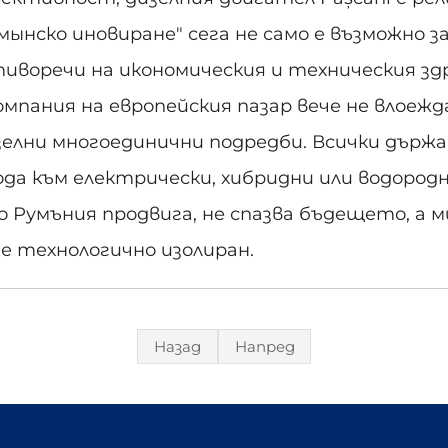
мынско иновиране" сега не само е възможно з
иворечи на икономическия и техническия здр
омпания на европейския пазар вече не влоежд
елни многоединични подредби. Всички държа
да към електрически, хибридни или водородн
о Румъния продвига, не спазва бъдещето, а 
е технологично изолиран.
Назад
Напред