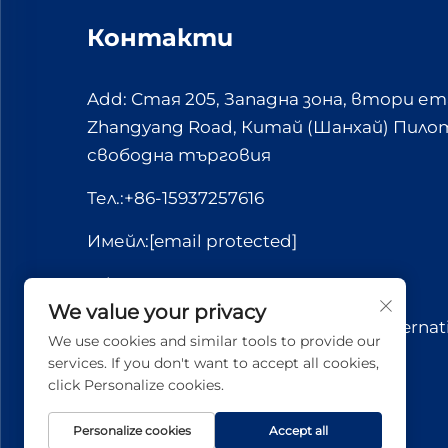
Контакти
Add: Стая 205, Западна зона, втори ет
Zhangyang Road, Китай (Шанхай) Пилот
свободна търговия
Тел.:
+86-15937257616
Имейл:
[email protected]
Whatsapp:
+86-15037221110
We value your privacy
© Всички права запазени. Yuerui Internat
We use cookies and similar tools to provide our
(Shanghai) Co., Ltd. 2026 г.
services. If you don't want to accept all cookies,
click Personalize cookies.
Personalize cookies
Accept all