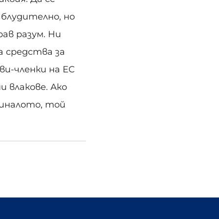
аблудително, но
ав разум. Ни
а средства за
ви-членки на ЕС
и влакове. Ако
миналото, той