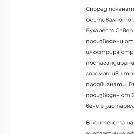
Според поканат
фестивалното съ
Бухарест Север
произведени от 
илюстрира стра
пропагандирани
локомотиви тря
продвигнати. Въ
производен от 20
вече е застарял
В контекста на
енергетична ефе