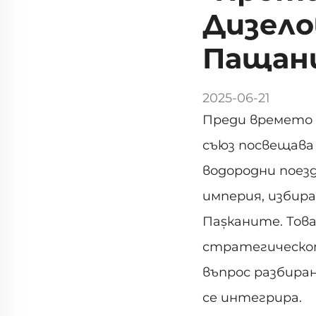
Дизело
Пащан
2025-06-21
Преди времето 
съюз посвещава
водородни поезд
империя, избира
Паșканите. Това
стратегическот
въпрос разбира
се интегрира.