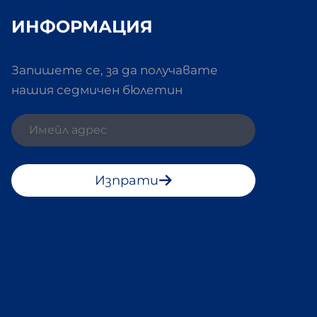
ИНФОРМАЦИЯ
Запишете се, за да получавате
нашия седмичен бюлетин
Изпрати