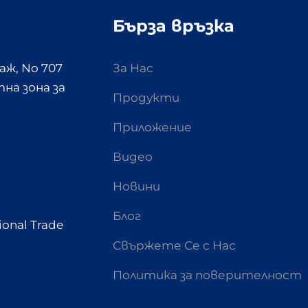
Бърза връзка
аж, No 707
За Нас
на зона за
Продукти
Приложение
Видео
Новини
Блог
ional Trade
Свържете Се с Нас
Политика за поверителност