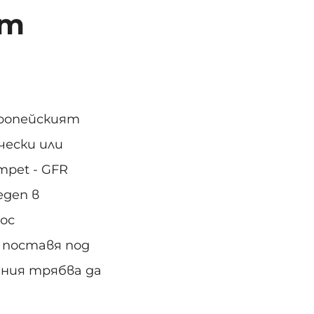
от
вропейският
чески или
mpet - GFR
едen в
ос
 поставя под
ъния трябва да