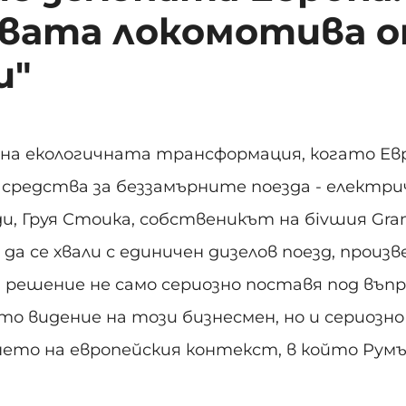
вата локомотива 
и"
на екологичната трансформация, когато Е
 средства за беззамърните поезда - електри
и, Груя Стоика, собственикът на бivшия Gra
 да се хвали с единичен дизелов поезд, произв
 решение не само сериозно поставя под въпр
о видение на този бизнесмен, но и сериозно
нето на европейския контекст, в който Рум