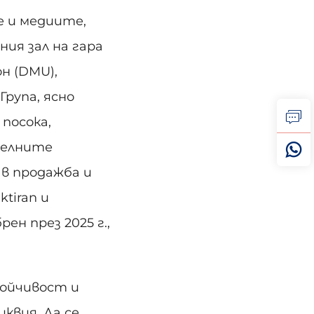
е и медиите,
ия зал на гара
н (DMU),
Група, ясно
посока,
зелните
в продажба и
tiran и
ен през 2025 г.,
ойчивост и
квия. Да се