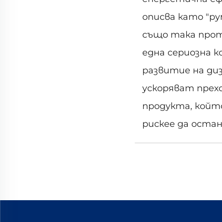
описва като "ру
също така прот
една сериозна к
развитие на диз
ускоряват прехо
продукта, койт
рискее да остан