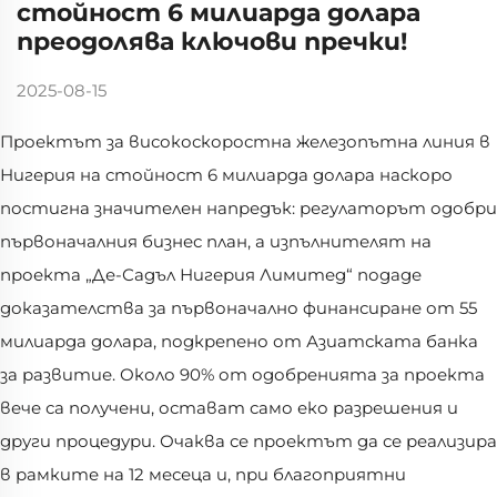
стойност 6 милиарда долара
преодолява ключови пречки!
2025-08-15
Проектът за високоскоростна железопътна линия в
Нигерия на стойност 6 милиарда долара наскоро
постигна значителен напредък: регулаторът одобри
първоначалния бизнес план, а изпълнителят на
проекта „Де-Садъл Нигерия Лимитед“ подаде
доказателства за първоначално финансиране от 55
милиарда долара, подкрепено от Азиатската банка
за развитие. Около 90% от одобренията за проекта
вече са получени, остават само еко разрешения и
други процедури. Очаква се проектът да се реализира
в рамките на 12 месеца и, при благоприятни