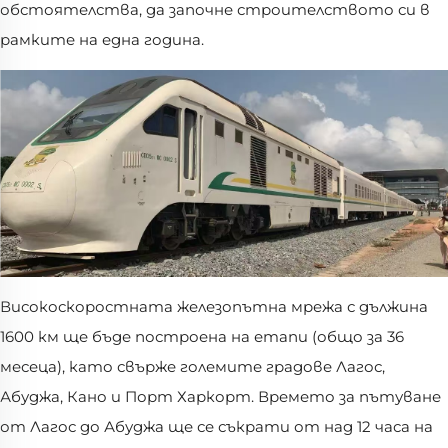
обстоятелства, да започне строителството си в
рамките на една година.
Високоскоростната железопътна мрежа с дължина
1600 км ще бъде построена на етапи (общо за 36
месеца), като свърже големите градове Лагос,
Абуджа, Кано и Порт Харкорт. Времето за пътуване
от Лагос до Абуджа ще се съкрати от над 12 часа на