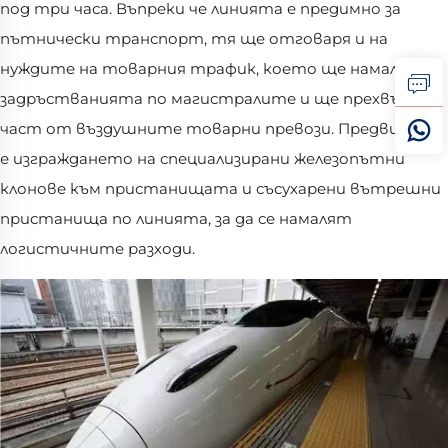
под три часа. Въпреки че линията е предимно за
пътнически транспорт, тя ще отговаря и на
нуждите на товарния трафик, което ще намали
задръстванията по магистралите и ще прехвърли
част от въздушните товарни превози. Предвидено
е изграждането на специализирани железопътни
клонове към пристанищата и съсухарени вътрешни
пристанища по линията, за да се намалят
логистичните разходи.