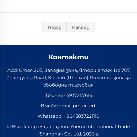
Назад
Напред
Контакти
Add: Стая 205, Западна зона, втори етаж, No 707
Zhangyang Road, Китай (Шанхай) Пилотна зона за
свободна търговия
Тел.:
+86-15937257616
Имейл:
[email protected]
Whatsapp:
+86-15037221110
© Всички права запазени. Yuerui International Trade
(Shanghai) Co., Ltd. 2026 г.