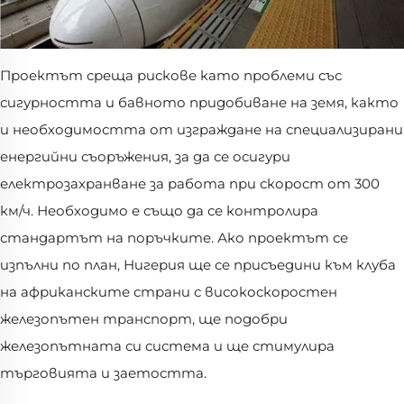
Проектът среща рискове като проблеми със
сигурността и бавното придобиване на земя, както
и необходимостта от изграждане на специализирани
енергийни съоръжения, за да се осигури
електрозахранване за работа при скорост от 300
км/ч. Необходимо е също да се контролира
стандартът на поръчките. Ако проектът се
изпълни по план, Нигерия ще се присъедини към клуба
на африканските страни с високоскоростен
железопътен транспорт, ще подобри
железопътната си система и ще стимулира
търговията и заетостта.