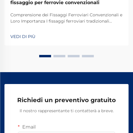
fissaggio per ferrovie convenzionali
Comprensione dei Fissaggi Ferroviari Convenzionali e
Loro Importanza I fissaggi ferroviari tradizionali
svolgono un ruolo fondamentale nel mantenere
stabili e sicuri i binari dei treni per le operazioni
VEDI DI PIÙ
quotidiane. La maggior parte dei sistemi si basa su
componenti standard, tra cui bulloni, dadi e altri
elementi di fissaggio.
Richiedi un preventivo gratuito
Il nostro rappresentante ti contatterà a breve.
Email