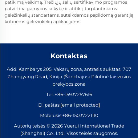
patikimą veikimą. Trečiųjų šalių sertifikavimo programos
patvirtina gamybos kokybę ir atitiktį tarptautiniams
geležinkelių standartams, suteikdamos papildomą garantiją
kritinėms geležinkelių aplikacijoms.
Kontaktas
Add: Kambarys 205, Vakarų zona, antrasis aukštas, 707
Zhangyang Road, Kinija (Šanchajus) Pilotinė laisvosios
prekybos zona
Tel.:
+86-15937257616
El. paštas:
[email protected]
Mobilusis:
+86-15037221110
Autorių teisės © 2026 Yuerui International Trade
(Shanghai) Co., Ltd.. Visos teisės saugomos.