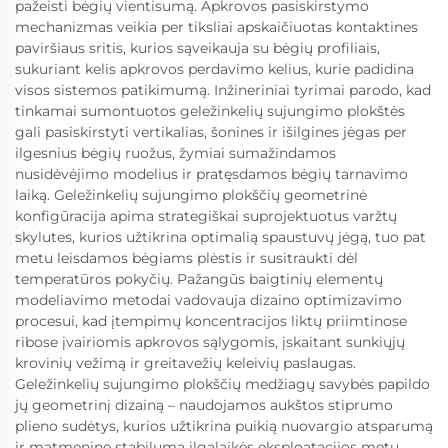
pažeisti bėgių vientisumą. Apkrovos pasiskirstymo
mechanizmas veikia per tiksliai apskaičiuotas kontaktines
paviršiaus sritis, kurios sąveikauja su bėgių profiliais,
sukuriant kelis apkrovos perdavimo kelius, kurie padidina
visos sistemos patikimumą. Inžineriniai tyrimai parodo, kad
tinkamai sumontuotos geležinkelių sujungimo plokštės
gali pasiskirstyti vertikalias, šonines ir išilgines jėgas per
ilgesnius bėgių ruožus, žymiai sumažindamos
nusidėvėjimo modelius ir pratęsdamos bėgių tarnavimo
laiką. Geležinkelių sujungimo plokščių geometrinė
konfigūracija apima strategiškai suprojektuotus varžtų
skylutes, kurios užtikrina optimalią spaustuvų jėgą, tuo pat
metu leisdamos bėgiams plėstis ir susitraukti dėl
temperatūros pokyčių. Pažangūs baigtinių elementų
modeliavimo metodai vadovauja dizaino optimizavimo
procesui, kad įtempimų koncentracijos liktų priimtinose
ribose įvairiomis apkrovos sąlygomis, įskaitant sunkiųjų
krovinių vežimą ir greitavežių keleivių paslaugas.
Geležinkelių sujungimo plokščių medžiagų savybės papildo
jų geometrinį dizainą – naudojamos aukštos stiprumo
plieno sudėtys, kurios užtikrina puikią nuovargio atsparumą
ir matmeninę stabilumą ilgalaikės eksploatacijos metu.