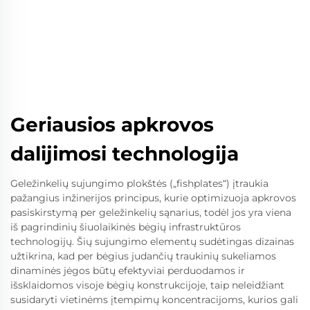
Geriausios apkrovos
dalijimosi technologija
Geležinkelių sujungimo plokštės („fishplates“) įtraukia
pažangius inžinerijos principus, kurie optimizuoja apkrovos
pasiskirstymą per geležinkelių sąnarius, todėl jos yra viena
iš pagrindinių šiuolaikinės bėgių infrastruktūros
technologijų. Šių sujungimo elementų sudėtingas dizainas
užtikrina, kad per bėgius judančių traukinių sukeliamos
dinaminės jėgos būtų efektyviai perduodamos ir
išsklaidomos visoje bėgių konstrukcijoje, taip neleidžiant
susidaryti vietinėms įtempimų koncentracijoms, kurios gali