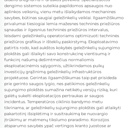
dengimo sistemos suteikia papildomos apsaugos nuo
aplinkos veiksnių, vienu metu išlaikydamos mechanines
savybes, būtinas saugiai geležinkelių veiklai. Ilgaamžiškumo
privalumai tiesiogiai lemia mažesnes techninės priežiūros
sąnaudas ir ilgesnius techninės priežiūros intervalus,
leisdami geležinkelių operatoriams optimizuoti techninės
priežiūros grafikus ir išteklių paskirstymą. Eksploatavimo
patirtis rodo, kad aukštos kokybės geležinkelių sujungimo
plokštės gali išlaikyti savo konstrukcinę vientisumą ir
funkcinį našumą dešimtmečius normaliomis
eksploatacinėmis sąlygomis, užtikrindamos puikų
investicijų grąžinimą geležinkelių infrastruktūros
projektuose. Gerintas ilgaamžiškumas taip pat prisideda
prie gerinto saugos lygio, nes patikimos geležinkelių
sujungimo plokštės sumažina netikėtų versijų riziką, kuri
galėtų sukelti eksploatacijos pertraukas ar saugos
incidentus. Temperatūros ciklinio bandymo metu
tikrinama, ar geležinkelių sujungimo plokštės gali atlaikyti
pakartotinį išsiplėtimą ir susitraukimą be nuovargio
įtrūkimų ar matmenų tikslumo praradimo. Korozijos
atsparumo savybės ypač vertingos kranto juostose ar