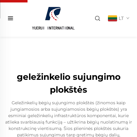
LT
geležinkelio sujungimo
plokštės
Geležinkelių bėgių sujungimo plokštės (žinomos kaip
jungiamosios arba sujungiamosios bėgių plokštės) yra
esminiai geležinkelių infrastruktūros komponentai, kurie
atlieka svarbiausią funkciją – užtikrina bėgių nuolatinumą ir
konstrukcinę vientisumą. Šios plieninės plokštės sukuria
patikimus sujungimus tarp gretimų bėgių dalių,