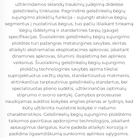
užtikrindamos sklandų traukinių judėjimą didelėse
geležinkelių tinkluose. Pagrindinė geležinkelių bėgių
sujungimo plokščių funkcija – sujungti atskirus bėgių
segmentus į nuolatinius bėgius, tuo pačiu išlaikant tinkamą
bėgių išdėstymą ir standartines tarpų (gauge)
specifikacijas. Šiuolaikinės geležinkelių bėgių sujungimo
plokštės turi pažangias metalurgines savybes, skirtas
atlaikyti ekstremalias eksploatacines apkrovas, įskaitant
dinamines apkrovas, šiluminį išsiplėtimą bei aplinkos
veiksnius. Šiuolaikinių geležinkelių bėgių sujungimo
plokščių technologinės savybės apima tiksliai
suprojektuotus varžtų skyles, standartizuotus matmenis,
atitinkančius tarptautinius geležinkelių standartus, bei
specializuotas plieno sudėtis, užtikrinančias optimalų
stiprumo ir svorio santykį. Gamybos procesuose
naudojamas aukštos kokybės anglies plienas ar lydinys, kad
būtų užtikrinta nuolatinė kokybė ir našumo
charakteristikos. Geležinkelių bėgių sujungimo plokštėms
taikomos paviršiaus apdorojimo technologijos, įskaitant
apsauginius dangalus, kurie padeda atlaikyti koroziją ir
padidina ilgaamžiškumą sunkiomis aplinkos sąlygomis.