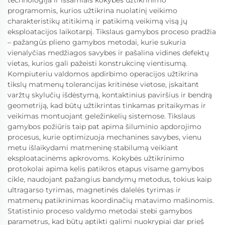
programomis, kurios užtikrina nuolatinį veikimo
charakteristikų atitikimą ir patikimą veikimą visą jų
eksploatacijos laikotarpį. Tikslaus gamybos proceso pradžia
– pažangūs plieno gamybos metodai, kurie sukuria
vienalyčias medžiagos savybes ir pašalina vidines defektų
vietas, kurios gali pažeisti konstrukcinę vientisumą.
Kompiuteriu valdomos apdirbimo operacijos užtikrina
tikslų matmenų tolerancijas kritinėse vietose, įskaitant
varžtų skylučių išdėstymą, kontaktinius paviršius ir bendrą
geometriją, kad būtų užtikrintas tinkamas pritaikymas ir
veikimas montuojant geležinkelių sistemose. Tikslaus
gamybos požiūris taip pat apima šiluminio apdorojimo
procesus, kurie optimizuoja mechanines savybes, vienu
metu išlaikydami matmeninę stabilumą veikiant
eksploatacinėms apkrovoms. Kokybės užtikrinimo
protokolai apima kelis patikros etapus visame gamybos
cikle, naudojant pažangius bandymų metodus, tokius kaip
ultragarso tyrimas, magnetinės dalelės tyrimas ir
matmenų patikrinimas koordinačių matavimo mašinomis.
Statistinio proceso valdymo metodai stebi gamybos
parametrus, kad būtų aptikti galimi nuokrypiai dar prieš