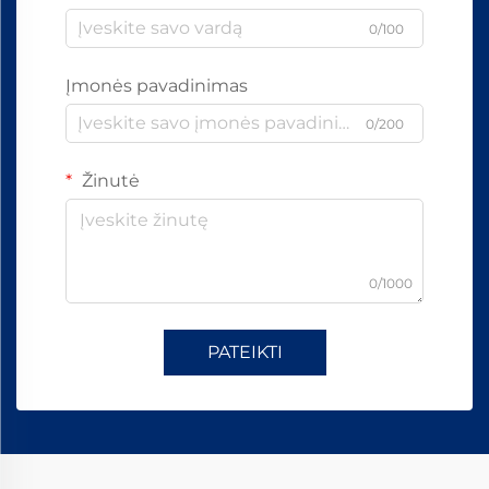
0/100
Įmonės pavadinimas
0/200
Žinutė
0/1000
PATEIKTI