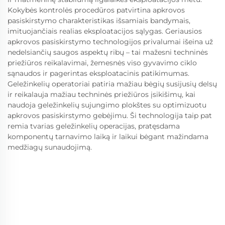
Kokybės kontrolės procedūros patvirtina apkrovos
pasiskirstymo charakteristikas išsamiais bandymais,
imituojančiais realias eksploatacijos sąlygas. Geriausios
apkrovos pasiskirstymo technologijos privalumai išeina už
nedelsiančių saugos aspektų ribų – tai mažesni techninės
priežiūros reikalavimai, žemesnės viso gyvavimo ciklo
sąnaudos ir pagerintas eksploatacinis patikimumas.
Geležinkelių operatoriai patiria mažiau bėgių susijusių delsų
ir reikalauja mažiau techninės priežiūros įsikišimų, kai
naudoja geležinkelių sujungimo plokštes su optimizuotu
apkrovos pasiskirstymo gebėjimu. Ši technologija taip pat
remia tvarias geležinkelių operacijas, pratęsdama
komponentų tarnavimo laiką ir laikui bėgant mažindama
medžiagų sunaudojimą.