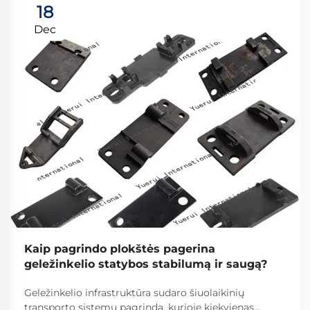
18
Dec
Kaip pagrindo plokštės pagerina
geležinkelio statybos stabilumą ir saugą?
Geležinkelio infrastruktūra sudaro šiuolaikinių
transporto sistemų pagrindą, kurioje kiekvienas