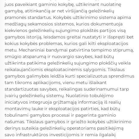
juos paveikiant gaminio kokybę, užtikrinant nuolatinę
gamybą, atitinkančią ar net viršijančią geležinkelių
pramonės standartus. Kokybės užtikrinimo sistema apima
medžiagų sekamosios sistemos, kurios dokumentuoja
kiekvienos geležinkelių sujungimo plokštės partijos visą
gamybos istoriją, leisdamos greitai nustatyti ir išspręsti bet
kokius kokybės problemas, kurios gali kilti eksploatacijos
metu. Mechaniniai bandymai patvirtina tempimo stiprumą,
smūgio atsparumą ir nuovargio savybes, kad būtų
užtikrinta patikima geležinkelių sujungimo plokščių veikla
reikalaujančiomis eksploatacinėmis sąlygomis. Tikslaus
gamybos galimybės leidžia kurti specializuotus sprendimus
tam tikroms aplikacijoms, vienu metu išlaikant
standartizuotas savybes, reikalingas suderinamumui tarp
įvairių geležinkelių sistemų. Nuolatinio tobulėjimo
iniciatyvos integruoja grįžtamąją informaciją iš realių
montavimų lauke ir eksploatacijos patirties, kad būtų
tobulinami gamybos procesai ir pagerinta gaminio
našumas. Tikslaus gamybos ir griežto kokybės užtikrinimo
derinys suteikia geležinkelių operatoriams pasitikėjimą
savo infrastruktūros investicijomis ir remia ilgalaikį