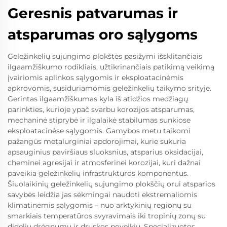
Geresnis patvarumas ir
atsparumas oro sąlygoms
Geležinkelių sujungimo plokštės pasižymi išsklitančiais
ilgaamžiškumo rodikliais, užtikrinančiais patikimą veikimą
įvairiomis aplinkos sąlygomis ir eksploatacinėmis
apkrovomis, susiduriamomis geležinkelių taikymo srityje.
Gerintas ilgaamžiškumas kyla iš atidžios medžiagų
parinkties, kurioje ypač svarbu korozijos atsparumas,
mechaninė stiprybė ir ilgalaikė stabilumas sunkiose
eksploatacinėse sąlygomis. Gamybos metu taikomi
pažangūs metalurginiai apdorojimai, kurie sukuria
apsauginius paviršiaus sluoksnius, atsparius oksidacijai,
cheminei agresijai ir atmosferinei korozijai, kuri dažnai
paveikia geležinkelių infrastruktūros komponentus.
Šiuolaikinių geležinkelių sujungimo plokščių orui atsparios
savybės leidžia jas sėkmingai naudoti ekstremaliomis
klimatinėmis sąlygomis – nuo arktykinių regionų su
smarkiais temperatūros svyravimais iki tropinių zonų su
dideliu drėgnumu ir druskos poveikiu. Specializuotos