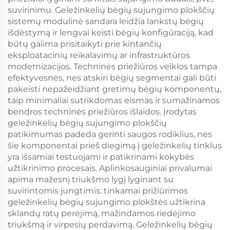
suvirinimu. Geležinkelių bėgių sujungimo plokščių
sistemų modulinė sandara leidžia lankstų bėgių
išdėstymą ir lengvai keisti bėgių konfigūraciją, kad
būtų galima prisitaikyti prie kintančių
eksploatacinių reikalavimų ar infrastruktūros
modernizacijos. Techninės priežiūros veiklos tampa
efektyvesnės, nes atskiri bėgių segmentai gali būti
pakeisti nepažeidžiant gretimų bėgių komponentų,
taip minimaliai sutrikdomas eismas ir sumažinamos
bendros techninės priežiūros išlaidos. Įrodytas
geležinkelių bėgių sujungimo plokščių
patikimumas padeda gerinti saugos rodiklius, nes
šie komponentai prieš diegimą į geležinkelių tinklus
yra išsamiai testuojami ir patikrinami kokybės
užtikrinimo procesais. Aplinkosauginiai privalumai
apima mažesnį triukšmo lygį lyginant su
suvirintomis jungtimis: tinkamai prižiūrimos
geležinkelių bėgių sujungimo plokštės užtikrina
sklandų ratų perėjimą, mažindamos riedėjimo
triukšmą ir virpesių perdavimą. Geležinkelių bėgių