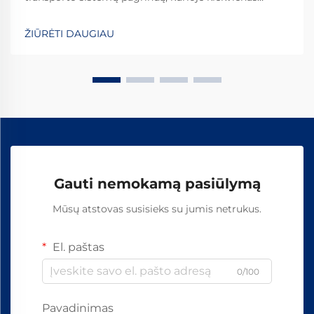
komponentas atlieka svarbų vaidmenį užtikrinant
saugų ir veiksmingą veikimą. Tarp šių būtinųjų
ŽIŪRĖTI DAUGIAU
komponentų, geležinkelio pagrindo plokštės yra
pagrindiniai elementai, kurie...
Gauti nemokamą pasiūlymą
Mūsų atstovas susisieks su jumis netrukus.
El. paštas
0/100
Pavadinimas