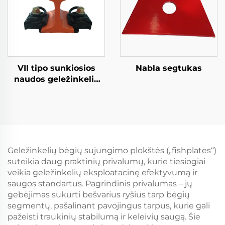
VII tipo sunkiosios
Nabla segtukas
naudos geležinkelio
tvirtinimo sistema
Geležinkelių bėgių sujungimo plokštės („fishplates“)
suteikia daug praktinių privalumų, kurie tiesiogiai
veikia geležinkelių eksploatacinę efektyvumą ir
saugos standartus. Pagrindinis privalumas – jų
gebėjimas sukurti bešvarius ryšius tarp bėgių
segmentų, pašalinant pavojingus tarpus, kurie gali
pažeisti traukinių stabilumą ir keleivių saugą. Šie