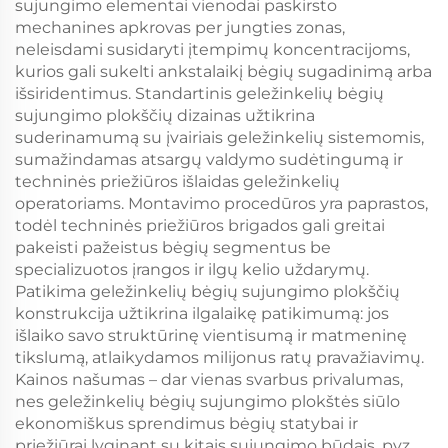
sujungimo elementai vienodai paskirsto
mechanines apkrovas per jungties zonas,
neleisdami susidaryti įtempimų koncentracijoms,
kurios gali sukelti ankstalaikį bėgių sugadinimą arba
išsiridentimus. Standartinis geležinkelių bėgių
sujungimo plokščių dizainas užtikrina
suderinamumą su įvairiais geležinkelių sistemomis,
sumažindamas atsargų valdymo sudėtingumą ir
techninės priežiūros išlaidas geležinkelių
operatoriams. Montavimo procedūros yra paprastos,
todėl techninės priežiūros brigados gali greitai
pakeisti pažeistus bėgių segmentus be
specializuotos įrangos ir ilgų kelio uždarymų.
Patikima geležinkelių bėgių sujungimo plokščių
konstrukcija užtikrina ilgalaikę patikimumą: jos
išlaiko savo struktūrinę vientisumą ir matmeninę
tikslumą, atlaikydamos milijonus ratų pravažiavimų.
Kainos našumas – dar vienas svarbus privalumas,
nes geležinkelių bėgių sujungimo plokštės siūlo
ekonomiškus sprendimus bėgių statybai ir
priežiūrai lyginant su kitais sujungimo būdais, pvz.,